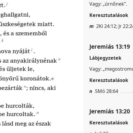
Vagy: „úrnőnek”.
j
t.
hallgatni,
Keresztutalások
üszkeségetek miatt.
m
2Ki 24:12; Jr 22:2
, és a szememből
k
,
Jeremiás 13:19
l
hova nyáját
.
Lábjegyzetek
*
 az anyakirálynénak
Vagy: „megostromo
s üljetek le,
yönyörű koronátok.«
Keresztutalások
*
bezárták
; nincs, aki
n
5Mó 28:64
e hurcolták,
Jeremiás 13:20
n
e hurcoltak.
Keresztutalások
s lásd meg az észak