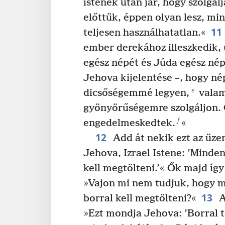
istenek után jár, hogy szolgál
előttük, éppen olyan lesz, min
11
teljesen használhatatlan.«
ember derekához illeszkedik, ú
egész népét és Júda egész né
Jehova kijelentése –, hogy 
e
dicsőségemmé legyen,
valam
gyönyörűségemre szolgáljon.
f
engedelmeskedtek.
«
12
Add át nekik ezt az üzen
Jehova, Izrael Istene: ’Minde
kell megtölteni.’« Ők majd íg
»Vajon mi nem tudjuk, hogy 
13
borral kell megtölteni?«
A
»Ezt mondja Jehova: ’Borral 