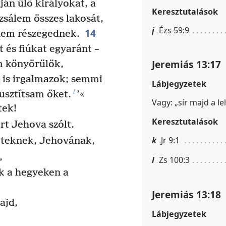
ján ülő királyokat, a
Keresztutalások
zsálem összes lakosát,
j
Ézs 59:9
14
 nem részegednek.
és fiúkat egyaránt –
Jeremiás 13:17
 könyörülök,
 is irgalmazok; semmi
Lábjegyzetek
i
pusztítsam őket.
’«
Vagy: „sír majd a le
tek!
Keresztutalások
rt Jehova szólt.
k
Jr 9:1
eteknek, Jehovának,
,
l
Zs 100:3
k a hegyeken a
Jeremiás 13:18
ajd,
Lábjegyzetek