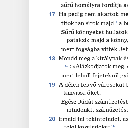
sűrű homályra fordítja az
17
Ha pedig nem akartok meg
*
titokban sírok majd
a b
Sűrű könnyeket hullatok
patakzik majd a könny
mert fogságba vitték Je
18
Mondd meg a királynak és
m
: »Alázkodjatok meg, é
mert lehull fejetekről g
19
A délen fekvő városokat 
kinyissa őket.
Egész Júdát száműzetésb
mindenkit száműzetésb
20
Emeld fel tekintetedet, é
o
felől közeledőket!