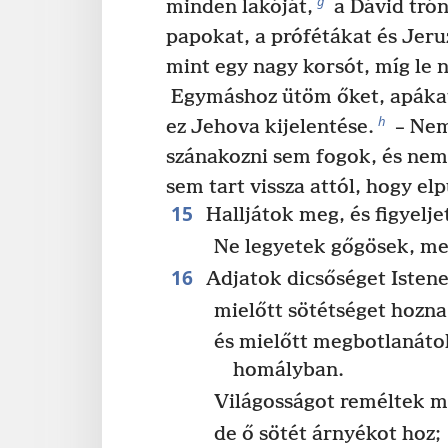
g
minden lakóját,
a Dávid trón
papokat, a prófétákat és Jeru
mint egy nagy korsót, míg le
Egymáshoz ütöm őket, apákat 
h
ez Jehova kijelentése.
– Nem
szánakozni sem fogok, és nem
sem tart vissza attól, hogy el
15
Halljátok meg, és figyelje
Ne legyetek gőgösek, me
16
Adjatok dicsőséget Isten
mielőtt sötétséget hozna
és mielőtt megbotlanáto
homályban.
Világosságot reméltek m
de ő sötét árnyékot hoz;