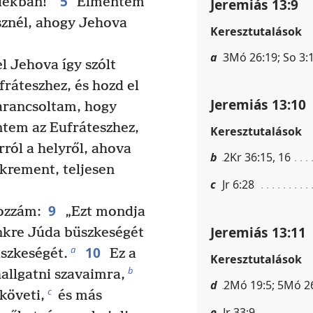
5
adékban!”
Elmentem
Jeremiás 13:9
esznél, ahogy Jehova
Keresztutalások
a
3Mó 26:19; So 3:
l Jehova így szólt
fráteszhez, és hozd el
Jeremiás 13:10
parancsoltam, hogy
tem az Eufráteszhez,
Keresztutalások
ról a helyről, ahova
b
2Kr 36:15, 16
nkrement, teljesen
c
Jr 6:28
9
ozzám:
„Ezt mondja
Jeremiás 13:11
nkre Júda büszkeségét
10
a
szkeségét.
Ez a
Keresztutalások
b
allgatni szavaimra,
d
2Mó 19:5; 5Mó 26
c
követi,
és más
e
Jr 33:9