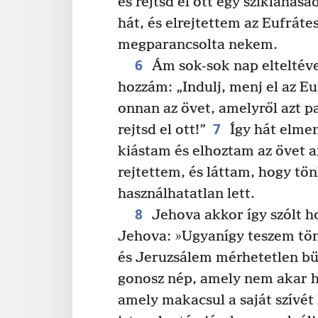
és rejtsd el ott egy sziklahas
hát, és elrejtettem az Eufrát
megparancsolta nekem.
6
Ám sok-sok nap elteltéve
hozzám: „Indulj, menj el az Eu
onnan az övet, amelyről azt 
7
rejtsd el ott!”
Így hát elmen
kiástam és elhoztam az övet ar
rejtettem, és láttam, hogy tö
használhatatlan lett.
8
Jehova akkor így szólt h
Jehova: »Ugyanígy teszem tö
és Jeruzsálem mérhetetlen bü
gonosz nép, amely nem akar h
amely makacsul a saját szívét 