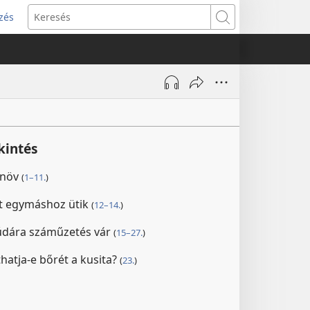
zés
s
Keresés
w)
kintés
enöv
(
1–11.
)
t egymáshoz ütik
(
12–14.
)
 Júdára száműzetés vár
(
15–27.
)
hatja-e bőrét a kusita?
(
23.
)