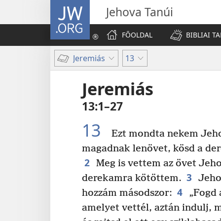
JW.ORG
Jehova Tanúi
FŐOLDAL
BIBLIAI T
Jeremiás
13
Jeremiás
13:1–27
13
Ezt mondta nekem Jehov
magadnak lenövet, kösd a dere
2
Meg is vettem az övet Jehov
3
derekamra kötöttem.
Jehov
4
hozzám másodszor:
„Fogd a
amelyet vettél, aztán indulj, 