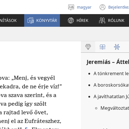
magyar
Bejelentke
Válassz
(open
nyelvet
new
ANÍTÁSOK
KÖNYVTÁR
HÍREK
RÓLUNK
windo
Jeremiás – Átte
A tönkrement l
a: „Menj, és vegyél
A boroskorsóka
kadra, de ne érje víz!”
a szava szerint, és a
A javíthatatlan
a pedig így szólt
Megváltoztat
 rajtad levő övet,
menj el az Eufráteszhez,