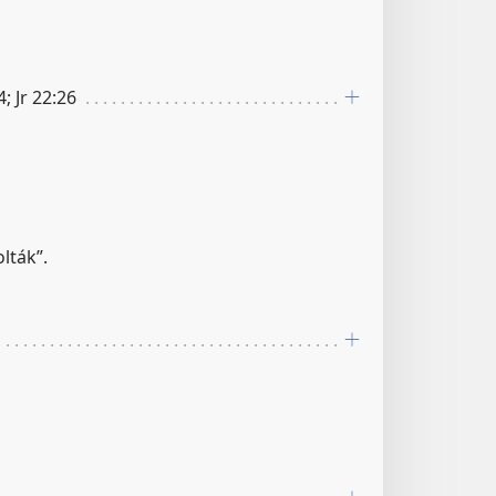
4; Jr 22:26
lták”.