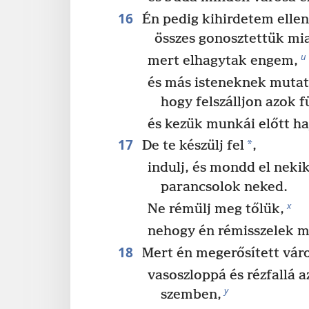
16
Én pedig kihirdetem ellen
összes gonosztettük mia
u
mert elhagytak engem,
és más isteneknek mutat
hogy felszálljon azok f
és kezük munkái előtt h
17
*
De te készülj fel
,
indulj, és mondd el neki
parancsolok neked.
x
Ne rémülj meg tőlük,
nehogy én rémisszelek m
18
Mert én megerősített váro
vasoszloppá és rézfallá a
y
szemben,