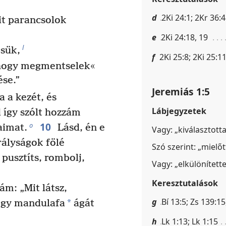
d
2Ki 24:1; 2Kr 36:4
it parancsolok
e
2Ki 24:18, 19
l
ésük,
f
2Ki 25:8; 2Ki 25:11
 hogy megmentselek«
ése.”
Jeremiás 1:5
 a kezét, és
Lábjegyzetek
 így szólt hozzám
10
o
aimat.
Lásd, én e
Vagy: „kiválasztotta
rályságok fölé
Szó szerint: „mielőt
 pusztíts, rombolj,
Vagy: „elkülönítette
Keresztutalások
m: „Mit látsz,
g
Bí 13:5; Zs 139:15
*
„Egy mandulafa
ágát
h
Lk 1:13; Lk 1:15