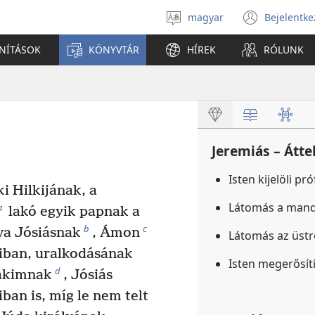
magyar
Bejelentke
Válassz
(open
nyelvet
new
ANÍTÁSOK
KÖNYVTÁR
HÍREK
RÓLUNK
windo
Jeremiás – Átte
Isten kijelöli p
ki Hilkijának, a
Látomás a mand
a
lakó egyik papnak a
b
c
va Jósiásnak
, Ámon
Látomás az üstr
aiban, uralkodásának
Isten megerősít
d
ákimnak
, Jósiás
ban is, míg le nem telt