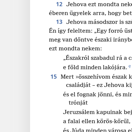
12
Jehova ezt mondta neke
éberen ügyelek arra, hogy bet
13
Jehova másodszor is szó
Én így feleltem: „Egy forró üs
meg van döntve északi iránybó
ezt mondta nekem:
„Északról szabadul rá a 
q
e föld minden lakójára.
15
Mert »összehívom észak k
családját – ez Jehova ki
és el fognak jönni, és min
trónját
Jeruzsálem kapuinak bej
a falai ellen körös-körül,
és Júda minden városa el