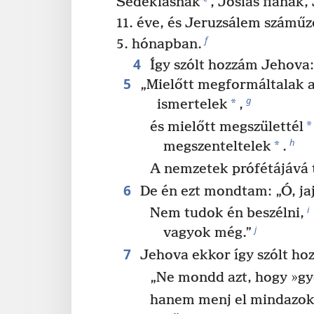
Sedékiásnak
, Jósiás fiának
11. éve, és Jeruzsálem számű
f
5. hónapban.
4
Így szólt hozzám Jehova:
5
„Mielőtt megformáltalak 
g
*
ismertelek
,
*
és mielőtt megszülettél
h
*
megszenteltelek
.
A nemzetek prófétájává t
6
De én ezt mondtam: „Ó, jaj
i
Nem tudok én beszélni,
j
vagyok még.”
7
Jehova ekkor így szólt ho
„Ne mondd azt, hogy »g
hanem menj el mindazok