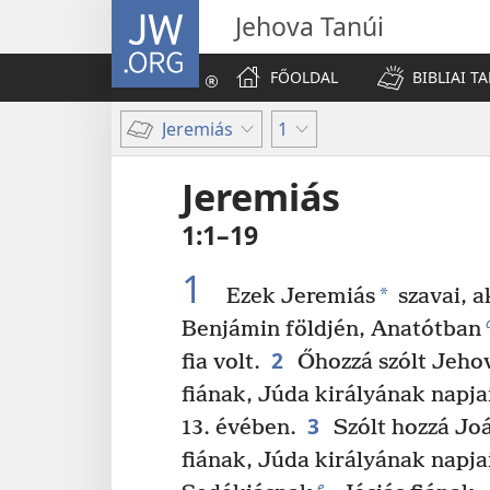
JW.ORG
Jehova Tanúi
FŐOLDAL
BIBLIAI T
Jeremiás
1
Jeremiás
1:1–19
1
*
Ezek Jeremiás
szavai, a
Benjámin földjén, Anatótban
2
fia volt.
Őhozzá szólt Jeho
fiának, Júda királyának napj
3
13. évében.
Szólt hozzá Jo
fiának, Júda királyának napjai
e