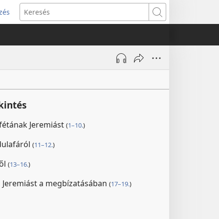
zés
s
Keresés
w)
kintés
rófétának Jeremiást
(
1–10.
)
ulafáról
(
11–12.
)
ől
(
13–16.
)
i Jeremiást a megbízatásában
(
17–19.
)