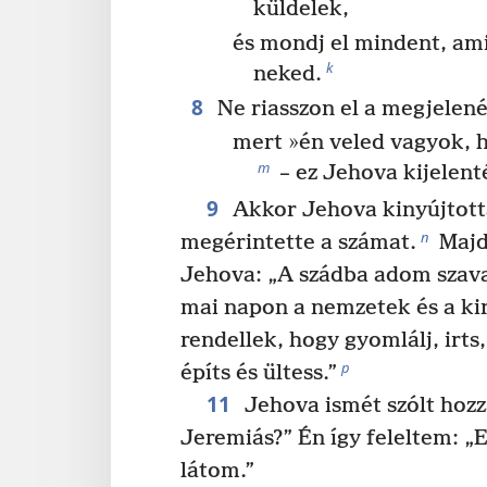
küldelek,
és mondj el mindent, am
k
neked.
8
Ne riasszon el a megjelen
mert »én veled vagyok,
m
– ez Jehova kijelent
9
Akkor Jehova kinyújtotta
n
megérintette a számat.
Majd
Jehova: „A szádba adom szav
mai napon a nemzetek és a ki
rendellek, hogy gyomlálj, irts,
p
építs és ültess.”
11
Jehova ismét szólt hozzá
Jeremiás?” Én így feleltem: 
látom.”