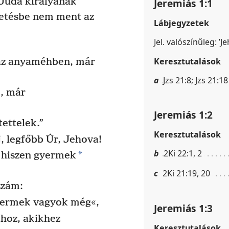
, Júda királyának
Jeremiás 1:1
zetésbe nem ment az
Lábjegyzetek
Jel. valószínűleg: ’
Keresztutalások
az anyaméhben, már
a
Jzs 21:8; Jzs 21:18
, már
Jeremiás 1:2
ettelek.”
Keresztutalások
, legfőbb Úr, Jehova!
b
2Ki 22:1, 2
*
hiszen gyermek
c
2Ki 21:19, 20
zzám:
yermek vagyok még«,
Jeremiás 1:3
hoz, akikhez
Keresztutalások