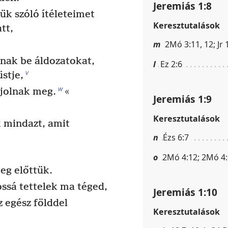
Jeremiás 1:8
ük szóló ítéleteimet
Keresztutalások
tt,
m
2Mó 3:11, 12; Jr 
nak be áldozatokat,
l
Ez 2:6
v
üstje,
w
ajolnak meg.
«
Jeremiás 1:9
Keresztutalások
k mindazt, amit
n
Ézs 6:7
o
2Mó 4:12; 2Mó 4:
eg előttük.
ssá tettelek ma téged,
Jeremiás 1:10
z egész földdel
Keresztutalások