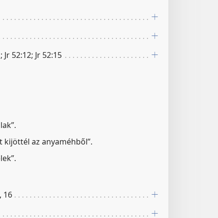
; Jr 52:12; Jr 52:15
lak”.
t kijöttél az anyaméhből”.
lek”.
, 16