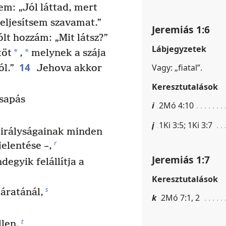
m: „Jól láttad, mert
eljesítsem szavamat.”
Jeremiás 1:6
lt hozzám: „Mit látsz?”
Lábjegyzetek
*
*
töt
,
melynek a szája
14
Vagy: „fiatal”.
l.”
Jehova akkor
Keresztutalások
csapás
i
2Mó 4:10
j
1Ki 3:5; 1Ki 3:7
irályságainak minden
r
jelentése –,
Jeremiás 1:7
degyik felállítja a
Keresztutalások
s
áratánál,
k
2Mó 7:1, 2
t
len.