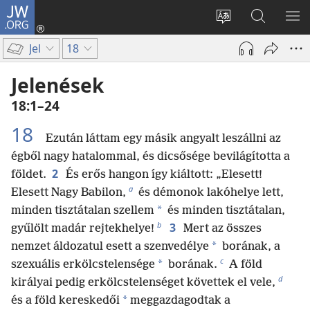
JW.ORG
Bejelentkezés
(opens
Oldal
Keresés
ME
new
nyelvének
a jw.org
ME
Jel
18
window)
megváltoztatás
honlapon
Jelenések
18:1–24
18
Ezután láttam egy másik angyalt leszállni az
égből nagy hatalommal, és dicsősége bevilágította a
2
földet.
És erős hangon így kiáltott: „Elesett!
a
Elesett Nagy Babilon,
és démonok lakóhelye lett,
*
minden tisztátalan szellem
és minden tisztátalan,
b
3
gyűlölt madár rejtekhelye!
Mert az összes
*
nemzet áldozatul esett a szenvedélye
borának, a
c
*
szexuális erkölcstelensége
borának.
A föld
d
királyai pedig erkölcstelenséget követtek el vele,
*
és a föld kereskedői
meggazdagodtak a