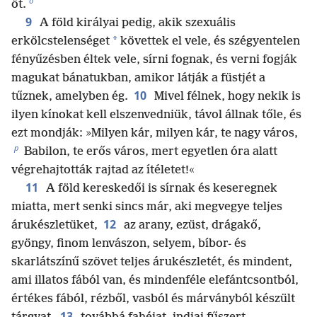
o
őt.
9
A föld királyai pedig, akik szexuális
*
erkölcstelenséget
követtek el vele, és szégyentelen
fényűzésben éltek vele, sírni fognak, és verni fogják
magukat bánatukban, amikor látják a füstjét a
10
tűznek, amelyben ég.
Mivel félnek, hogy nekik is
ilyen kínokat kell elszenvedniük, távol állnak tőle, és
ezt mondják: »Milyen kár, milyen kár, te nagy város,
p
Babilon, te erős város, mert egyetlen óra alatt
végrehajtották rajtad az ítéletet!«
11
A föld kereskedői is sírnak és keseregnek
miatta, mert senki sincs már, aki megvegye teljes
12
árukészletüket,
az arany, ezüst, drágakő,
gyöngy, finom lenvászon, selyem, bíbor- és
skarlátszínű szövet teljes árukészletét, és mindent,
ami illatos fából van, és mindenféle elefántcsontból,
értékes fából, rézből, vasból és márványból készült
13