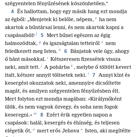
szégyentelen fényűzésének köszönhetően.”
4
És hallottam, hogy egy másik hang ezt mondja
e
az égből: „Menjetek ki belőle, népem,
ha nem
akartok a bűntársai lenni, és nem akartok kapni a
f
5
csapásaiból!
Mert bűnei egészen az égig
g
*
halmozódtak,
és igazságtalan tetteiről
nem
h
6
feledkezett meg Isten.
Bánjatok vele úgy, ahogy
i
ő bánt másokkal.
Kétszeresen fizessétek vissza
j
k
neki, amit tett.
A pohárba
, melybe ő töltött kevert
l
7
italt, kétszer annyit töltsetek neki.
Annyi kínt és
kesergést okozzatok neki, amennyire dicsőítette
magát, és amilyen szégyentelen fényűzésben élt.
Mert folyton ezt mondja magában: »Királynőként
ülök, és nem vagyok özvegy, és soha nem fogok
m
8
keseregni.«
Ezért érik egyetlen napon a
csapások: halál, kesergés és éhínség, és teljesen
n
*
elégetik őt,
mert erős Jehova
Isten, aki megítélte