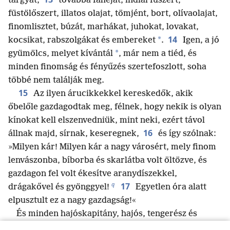
tárgyat,
továbbá fahéjat, indiai fűszert,
füstölőszert, illatos olajat, tömjént, bort, olívaolajat,
finomlisztet, búzát, marhákat, juhokat, lovakat,
14
*
kocsikat, rabszolgákat és embereket
.
Igen, a jó
*
gyümölcs, melyet kívántál
, már nem a tiéd, és
minden finomság és fényűzés szertefoszlott, soha
többé nem találják meg.
15
Az ilyen árucikkekkel kereskedők, akik
őbelőle gazdagodtak meg, félnek, hogy nekik is olyan
kínokat kell elszenvedniük, mint neki, ezért távol
16
állnak majd, sírnak, keseregnek,
és így szólnak:
»Milyen kár! Milyen kár a nagy városért, mely finom
lenvászonba, bíborba és skarlátba volt öltözve, és
gazdagon fel volt ékesítve aranydíszekkel,
q
17
drágakővel és gyönggyel!
Egyetlen óra alatt
elpusztult ez a nagy gazdagság!«
És minden hajóskapitány, hajós, tengerész és
mindazok, akiknek a tenger biztosítja a