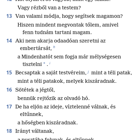
Vagy rézből van a testem?
13
Van valami módja, hogy segítsek magamon?
Hiszen mindent megvontak tőlem, amivel
fenn tudnám tartani magam.
14
Aki nem akarja odaadóan szeretni az
h
embertársát,
a Mindenhatót sem fogja már mélységesen
i
*
tisztelni
.
j
15
Becsaptak a saját testvéreim,
mint a téli patak,
mint a téli patakok, melyek kiszáradnak.
16
Sötétek a jégtől,
bennük rejtőzik az olvadó hó.
17
De ha eljön az ideje, víztelenné válnak, és
eltűnnek,
a hőségben kiszáradnak.
18
Irányt váltanak,