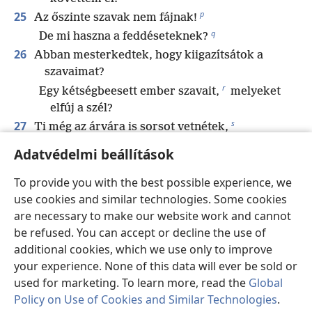
p
25
Az őszinte szavak nem fájnak!
q
De mi haszna a feddéseteknek?
26
Abban mesterkedtek, hogy kiigazítsátok a
szavaimat?
r
Egy kétségbeesett ember szavait,
melyeket
elfúj a szél?
s
27
Ti még az árvára is sorsot vetnétek,
t
*
és még a barátotokat is eladnátok
!
Adatvédelmi beállítások
28
Most pedig forduljatok felém, és nézzetek rám,
To provide you with the best possible experience, we
mert nem fogok a szemetekbe hazudni.
use cookies and similar technologies. Some cookies
29
Kérlek, gondoljátok át újra, és ne ítéljetek el!
are necessary to make our website work and cannot
Igen, gondoljátok át újra, mert még mindig
be refused. You can accept or decline the use of
igazságos vagyok.
additional cookies, which we use only to improve
30
Vajon igazságtalanságot szól a nyelvem?
your experience. None of this data will ever be sold or
Vagy nem érzékeli az ínyem, hogy valami
used for marketing. To learn more, read the
Global
rossz?
Policy on Use of Cookies and Similar Technologies
.