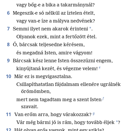
vagy bőg-e a bika a takarmánynál?
6
Megeszik-e só nélkül az íztelen ételt,
vagy van-e íze a mályva nedvének?
7
*
Semmi ilyet nem akarok érinteni
.
Olyanok ezek, mint a fertőzött étel.
8
Ó, bárcsak teljesedne kérésem,
és megadná Isten, amire vágyom!
9
Bárcsak kész lenne Isten összezúzni engem,
e
kinyújtaná kezét, és végezne velem!
10
Már ez is megvigasztalna.
Csillapíthatatlan fájdalmam ellenére ugrálnék
örömömben,
f
mert nem tagadtam meg a szent Isten
szavait.
g
11
Van erőm arra, hogy várakozzak?
*
Vár még bármi jó is rám, hogy tovább éljek
?
12
Hát olyan erős vagyok, mint egy szikla?