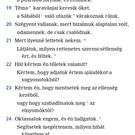
a pusztába folynak, és eltűnnek.
k
19
Téma
karavánjai keresik őket,
l
*
a Sábából
való utazók
várakoznak rájuk.
20
Szégyent vallanak, mert bizalmuk alaptalan volt,
odamennek, de csak csalódnak.
m
21
Mert ilyenné lettetek nekem.
Látjátok, milyen rettenetes szerencsétlenség
n
ért, és féltek.
22
Hát kértem én tőletek valamit?
Kértem, hogy adjatok értem ajándékot a
vagyonotokból?
23
Kértem én, hogy mentsetek meg az ellenség
kezéből,
*
vagy hogy szabadítsatok meg
az
elnyomóktól?
o
24
Oktassatok engem, és én hallgatok.
Segítsetek megértenem, milyen hibát
követtem el.