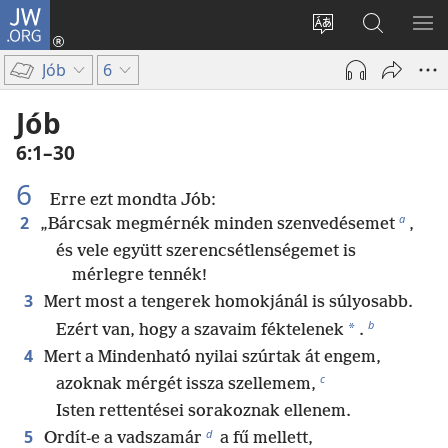
JW.ORG
Bejelentkezés
(opens
Oldal
Keresés
ME
new
nyelvének
a jw.org
ME
Jób
6
window)
megváltoztatás
honlapon
Jób
6:1–30
6
Erre ezt mondta Jób:
a
2
„Bárcsak megmérnék minden szenvedésemet
,
és vele együtt szerencsétlenségemet is
mérlegre tennék!
3
Mert most a tengerek homokjánál is súlyosabb.
b
*
Ezért van, hogy a szavaim féktelenek
.
4
Mert a Mindenható nyilai szúrtak át engem,
c
azoknak mérgét issza szellemem,
Isten rettentései sorakoznak ellenem.
d
5
Ordít-e a vadszamár
a fű mellett,