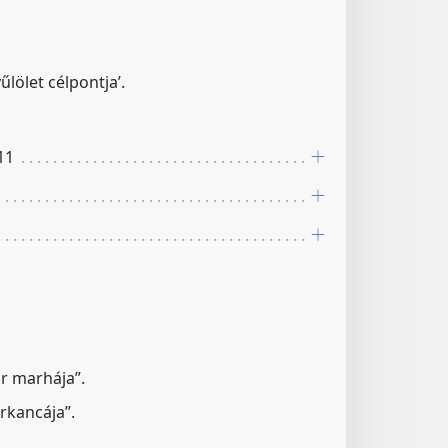
yűlölet célpontja’.
 11
ár marhája”.
rkancája”.