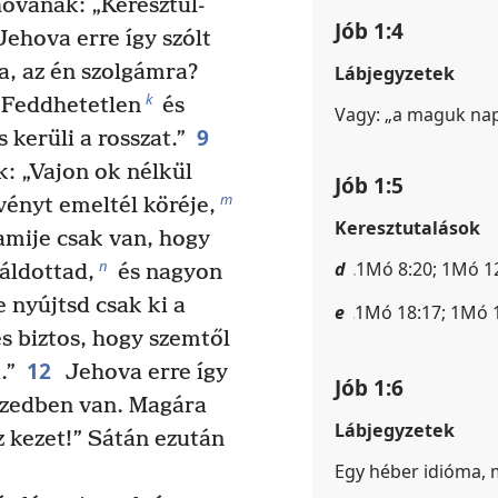
hovának: „Keresztül-
Jób 1:4
ehova erre így szólt
, az én szolgámra?
Lábjegyzetek
k
. Feddhetetlen
és
Vagy: „a maguk nap
9
 kerüli a rosszat.”
: „Vajon ok nélkül
Jób 1:5
m
ényt emeltél köréje,
Keresztutalások
amije csak van, hogy
n
d
1Mó 8:20; 1Mó 12
áldottad,
és nagyon
 nyújtsd csak ki a
e
1Mó 18:17; 1Mó 
és biztos, hogy szemtől
12
.”
Jehova erre így
Jób 1:6
ezedben van. Magára
Lábjegyzetek
 kezet!” Sátán ezután
Egy héber idióma, m