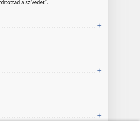
dítottad a szívedet”.
1:7