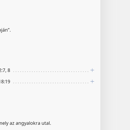
ján”.
:7, 8
18:19
ely az angyalokra utal.