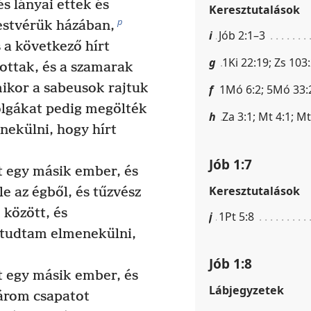
s lányai ettek és
Keresztutalások
p
estvérük házában,
i
Jób 2:1–3
 a következő hírt
g
1Ki 22:19; Zs 103
ottak, és a szamarak
ikor a sabeusok rajtuk
f
1Mó 6:2; 5Mó 33:2
zolgákat pedig megölték
h
Za 3:1; Mt 4:1; Mt 
nekülni, hogy hírt
Jób 1:7
t egy másik ember, és
Keresztutalások
le az égből, és tűzvész
 között, és
j
1Pt 5:8
 tudtam elmenekülni,
Jób 1:8
t egy másik ember, és
Lábjegyzetek
rom csapatot