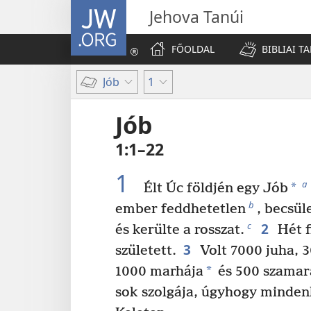
JW.ORG
Jehova Tanúi
FŐOLDAL
BIBLIAI T
Jób
1
Jób
1:1–22
1
a
*
Élt Úc földjén egy Jób
b
ember feddhetetlen
, becsül
2
c
és kerülte a rosszat.
Hét f
3
született.
Volt 7000 juha, 3
*
1000 marhája
és 500 szamar
sok szolgája, úgyhogy minden