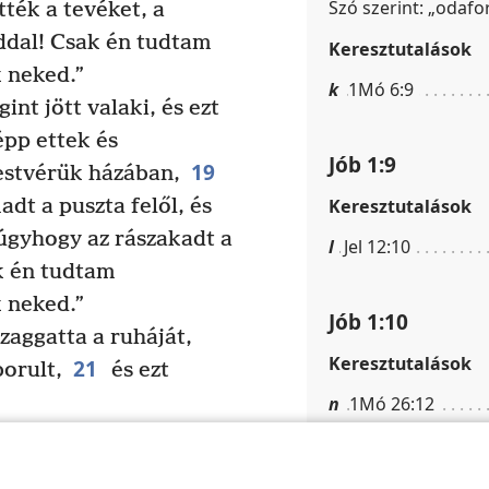
Szó szerint: „odafor
tték a tevéket, a
ddal! Csak én tudtam
Keresztutalások
 neked.”
k
1Mó 6:9
nt jött valaki, és ezt
épp ettek és
Jób 1:9
19
estvérük házában,
Keresztutalások
dt a puszta felől, és
 úgyhogy az rászakadt a
l
Jel 12:10
k én tudtam
 neked.”
Jób 1:10
zaggatta a ruháját,
Keresztutalások
21
borult,
és ezt
n
1Mó 26:12
nyám méhéből,
m
1Mó 15:1; 1Mó 3
r
a.