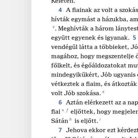
Keleten.
4
A fiainak az volt a szok
hívták egymást a házukba, ami
*
. Meghívták a három lánytest
5
együtt egyenek és igyanak.
vendégül látta a többieket, J
magához, hogy megszentelje ő
fölkelt, és égőáldozatokat mu
mindegyikükért, Jób ugyanis 
vétkeztek a fiaim, és átkozták
e
volt Jób szokása.
6
Aztán elérkezett az a nap
f
*
fiai
eljöttek, hogy megjele
h
i
Sátán
is eljött.
7
Jehova ekkor ezt kérdez