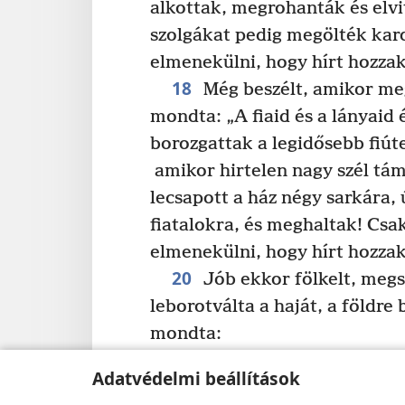
alkottak, megrohanták és elvi
szolgákat pedig megölték kar
elmenekülni, hogy hírt hozzak
18
Még beszélt, amikor megi
mondta: „A fiaid és a lányaid 
borozgattak a legidősebb fiút
amikor hirtelen nagy szél táma
lecsapott a ház négy sarkára,
fiatalokra, és meghaltak! Csa
elmenekülni, hogy hírt hozzak
20
Jób ekkor fölkelt, megs
leborotválta a haját, a földre 
mondta:
„Meztelenül jöttem ki a
Adatvédelmi beállítások
és meztelenül térek vissz