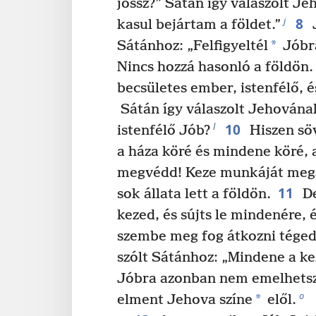
jössz?” Sátán így válaszolt Je
8
j
kasul bejártam a földet.”
J
*
Sátánhoz: „Felfigyeltél
Jóbra
Nincs hozzá hasonló a földön
becsületes ember, istenfélő, és
Sátán így válaszolt Jehovának
10
l
istenfélő Jób?
Hiszen söv
a háza köré és mindene köré, 
megvédd! Keze munkáját meg
11
sok állata lett a földön.
De
kezed, és sújts le mindenére, 
szembe meg fog átkozni téged
szólt Sátánhoz: „Mindene a k
Jóbra azonban nem emelhetsz
o
*
elment Jehova színe
elől.