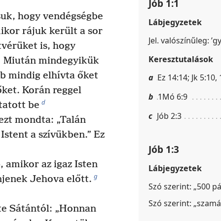
Jób 1:1
ásuk, hogy vendégségbe
Lábjegyzetek
kor rájuk került a sor
Jel. valószínűleg: ’g
vérüket is, hogy
Keresztutalások
Miután mindegyikük
ób mindig elhívta őket
a
Ez 14:14; Jk 5:10,
ket. Korán reggel
b
1Mó 6:9
d
tatott be
c
Jób 2:3
ezt mondta: „Talán
 Istent a szívükben.” Ez
Jób 1:3
, amikor az igaz Isten
Lábjegyzetek
g
njenek Jehova előtt.
Szó szerint: „500 p
Szó szerint: „szamá
te Sátántól: „Honnan