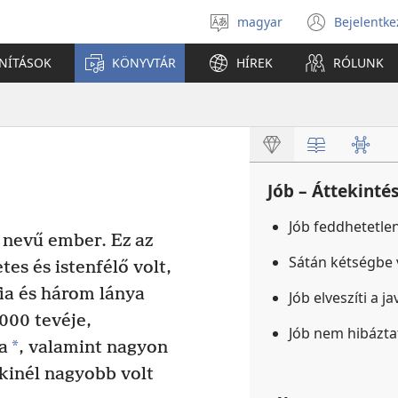
magyar
Bejelentke
Válassz
(open
nyelvet
new
ANÍTÁSOK
KÖNYVTÁR
HÍREK
RÓLUNK
windo
Jób – Áttekinté
Jób feddhetetl
nevű ember. Ez az
Sátán kétségbe v
etes és istenfélő volt,
ia és három lánya
Jób elveszíti a j
000 tevéje,
Jób nem hibázta
*
a
, valamint nagyon
kinél nagyobb volt