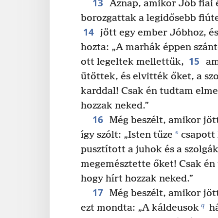
13
Aznap, amikor Jób fiai é
borozgattak a legidősebb fiút
14
jött egy ember Jóbhoz, és
hozta: „A marhák éppen szánt
15
ott legeltek mellettük,
am
ütöttek, és elvitték őket, a s
karddal! Csak én tudtam elme
hozzak neked.”
16
Még beszélt, amikor jöt
*
így szólt: „Isten tüze
csapott 
pusztított a juhok és a szolgák
megemésztette őket! Csak én
hogy hírt hozzak neked.”
17
Még beszélt, amikor jöt
q
ezt mondta: „A káldeusok
há