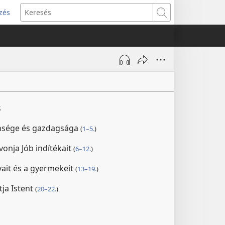
zés
s
Keresés
w)
s
ensége és gazdagsága
(
1–5.
)
onja Jób indítékait
(
6–12.
)
avait és a gyermekeit
(
13–19.
)
tja Istent
(
20–22.
)