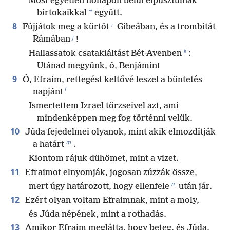
Most egyetlen hónapon belül elpusztulnak
*
birtokaikkal
együtt.
i
8
Fújjátok meg a kürtöt
Gibeában, és a trombitát
j
Rámában
!
k
Hallassatok csatakiáltást Bét-Avenben
:
Utánad megyünk, ó, Benjámin!
9
Ó, Efraim, rettegést keltővé leszel a büntetés
l
napján!
Ismertettem Izrael törzseivel azt, ami
mindenképpen meg fog történni velük.
10
Júda fejedelmei olyanok, mint akik elmozdítják
m
a határt
.
Kiontom rájuk dühömet, mint a vizet.
11
Efraimot elnyomják, jogosan zúzzák össze,
n
mert úgy határozott, hogy ellenfele
után jár.
12
Ezért olyan voltam Efraimnak, mint a moly,
és Júda népének, mint a rothadás.
13
Amikor Efraim meglátta, hogy beteg, és Júda,