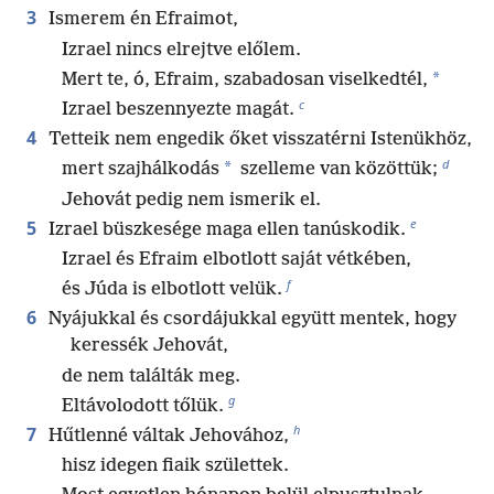
3
Ismerem én Efraimot,
Izrael nincs elrejtve előlem.
*
Mert te, ó, Efraim, szabadosan viselkedtél,
c
Izrael beszennyezte magát.
4
Tetteik nem engedik őket visszatérni Istenükhöz,
d
*
mert szajhálkodás
szelleme van közöttük;
Jehovát pedig nem ismerik el.
e
5
Izrael büszkesége maga ellen tanúskodik.
Izrael és Efraim elbotlott saját vétkében,
f
és Júda is elbotlott velük.
6
Nyájukkal és csordájukkal együtt mentek, hogy
keressék Jehovát,
de nem találták meg.
g
Eltávolodott tőlük.
h
7
Hűtlenné váltak Jehovához,
hisz idegen fiaik születtek.