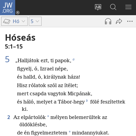
JW.ORG
Bejelentkezés
(opens
Oldal
Keresés
ME
new
nyelvének
a jw.org
ME
Hó
5
window)
megváltoztatás
honlapon
Hóseás
5:1–15
5
a
„Halljátok ezt, ti papok,
figyelj, ó, Izrael népe,
és halld, ó, királynak háza!
Hisz rólatok szól az ítélet;
mert csapda vagytok Micpának,
b
és háló, melyet a Tábor-hegy
fölé feszítettek
ki.
2
*
Az elpártolók
mélyen belemerültek az
öldöklésbe,
*
de én figyelmeztetem
mindannyiukat.