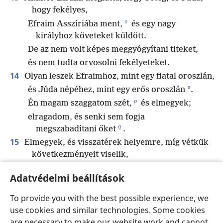
hogy fekélyes,
o
Efraim Asszíriába ment,
és egy nagy
királyhoz követeket küldött.
De az nem volt képes meggyógyítani titeket,
és nem tudta orvosolni fekélyeteket.
14
Olyan leszek Efraimhoz, mint egy fiatal oroszlán,
*
és Júda népéhez, mint egy erős oroszlán
.
p
Én magam szaggatom szét,
és elmegyek;
elragadom, és senki sem fogja
q
megszabadítani őket
.
15
Elmegyek, és visszatérek helyemre, míg vétkük
következményeit viselik,
r
*
és akkor majd keresni fogják a kegyemet
.
Adatvédelmi beállítások
s
Nyomorúságukban keresni fognak engem.
”
To provide you with the best possible experience, we
use cookies and similar technologies. Some cookies
Előző
Következő
are necessary to make our website work and cannot