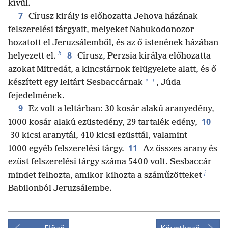
kívül.
7
Círusz király is előhozatta Jehova házának
felszerelési tárgyait, melyeket Nabukodonozor
hozatott el Jeruzsálemből, és az ő istenének házában
h
8
helyezett el.
Círusz, Perzsia királya előhozatta
azokat Mitredát, a kincstárnok felügyelete alatt, és ő
i
*
készített egy leltárt Sesbaccárnak
, Júda
fejedelmének.
9
Ez volt a leltárban: 30 kosár alakú aranyedény,
10
1000 kosár alakú ezüstedény, 29 tartalék edény,
30 kicsi aranytál, 410 kicsi ezüsttál, valamint
11
1000 egyéb felszerelési tárgy.
Az összes arany és
ezüst felszerelési tárgy száma 5400 volt. Sesbaccár
j
mindet felhozta, amikor kihozta a száműzötteket
Babilonból Jeruzsálembe.