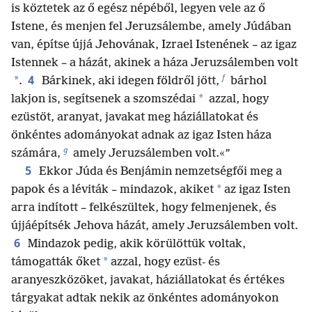
is köztetek az ő egész népéből, legyen vele az ő
Istene, és menjen fel Jeruzsálembe, amely Júdában
van, építse újjá Jehovának, Izrael Istenének – az igaz
Istennek – a házát, akinek a háza Jeruzsálemben volt
f
4
*
.
Bárkinek, aki idegen földről jött,
bárhol
*
lakjon is, segítsenek a szomszédai
azzal, hogy
ezüstöt, aranyat, javakat meg háziállatokat és
önkéntes adományokat adnak az igaz Isten háza
g
számára,
amely Jeruzsálemben volt.«”
5
Ekkor Júda és Benjámin nemzetségfői meg a
*
papok és a léviták – mindazok, akiket
az igaz Isten
arra indított – felkészültek, hogy felmenjenek, és
újjáépítsék Jehova házát, amely Jeruzsálemben volt.
6
Mindazok pedig, akik körülöttük voltak,
*
támogatták őket
azzal, hogy ezüst- és
aranyeszközöket, javakat, háziállatokat és értékes
tárgyakat adtak nekik az önkéntes adományokon