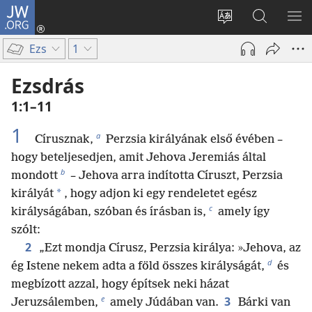
JW.ORG
Bejelentkezés
(opens
Oldal
Keresés
ME
new
nyelvének
a jw.org
ME
Ezs
1
window)
megváltoztatás
honlapon
Ezsdrás
1:1–11
1
a
Círusznak,
Perzsia királyának első évében –
hogy beteljesedjen, amit Jehova Jeremiás által
b
mondott
– Jehova arra indította Círuszt, Perzsia
*
királyát
, hogy adjon ki egy rendeletet egész
c
királyságában, szóban és írásban is,
amely így
szólt:
2
„Ezt mondja Círusz, Perzsia királya: »Jehova, az
d
ég Istene nekem adta a föld összes királyságát,
és
megbízott azzal, hogy építsek neki házat
e
3
Jeruzsálemben,
amely Júdában van.
Bárki van