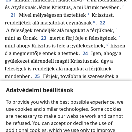
mindig, mindenért hálát adva
a mi Istenünknek
z
és Atyánknak Jézus Krisztus, a mi Urunk nevében.
21
*
Mivel mélységesen tisztelitek
Krisztust,
a
22
rendeljétek alá magatokat egymásnak
.
b
A feleségek rendeljék alá magukat a férjüknek,
c
23
mint az Úrnak,
mert a férj feje a feleségének,
d
mint ahogy Krisztus is feje a gyülekezetnek,
hiszen
24
ő a megmentője ennek a testnek.
Igen, ahogy a
gyülekezet alárendeli magát Krisztusnak, úgy a
feleségek is rendeljék alá magukat a férjüknek
25
mindenben.
Férjek, továbbra is szeressétek a
e
feleségeteket,
mint ahogy Krisztus is szerette a
Adatvédelmi beállítások
f
26
gyülekezetet, és odaadta magát érte,
hogy
megszentelje azt, megtisztítva Isten szavának vizével,
To provide you with the best possible experience, we
g
27
és így maga elé állíthassa a gyülekezetet annak
use cookies and similar technologies. Some cookies
pompájában úgy, hogy ne legyen azon szennyfolt
are necessary to make our website work and cannot
h
vagy ránc vagy bármi efféle,
hanem hogy szent és
be refused. You can accept or decline the use of
i
additional cookies, which we use only to improve
beszennyezetlen legyen.