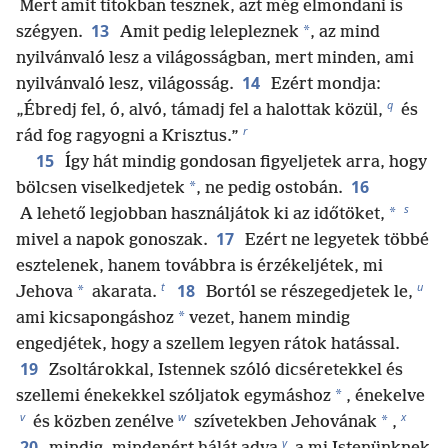
Mert amit titokban tesznek, azt még elmondani is
13
*
szégyen.
Amit pedig lelepleznek
, az mind
nyilvánvaló lesz a világosságban, mert minden, ami
14
nyilvánvaló lesz, világosság.
Ezért mondja:
q
„Ébredj fel, ó, alvó, támadj fel a halottak közül,
és
r
rád fog ragyogni a Krisztus.”
15
Így hát mindig gondosan figyeljetek arra, hogy
16
*
bölcsen viselkedjetek
, ne pedig ostobán.
s
*
A lehető legjobban használjátok ki az időtöket,
17
mivel a napok gonoszak.
Ezért ne legyetek többé
esztelenek, hanem továbbra is érzékeljétek, mi
t
u
18
*
Jehova
akarata.
Bortól se részegedjetek le,
*
ami kicsapongáshoz
vezet, hanem mindig
engedjétek, hogy a szellem legyen rátok hatással.
19
Zsoltárokkal, Istennek szóló dicséretekkel és
*
szellemi énekekkel szóljatok egymáshoz
, énekelve
v
w
x
*
és közben zenélve
szívetekben Jehovának
,
y
20