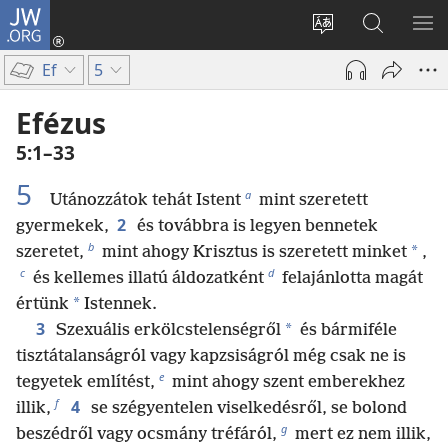
JW.ORG
Bejelentkezés
(opens
Oldal
Keresés
ME
new
nyelvének
a jw.org
ME
Ef
5
window)
megváltoztatás
honlapon
Efézus
5:1–33
5
a
Utánozzátok tehát Istent
mint szeretett
2
gyermekek,
és továbbra is legyen bennetek
b
*
szeretet,
mint ahogy Krisztus is szeretett minket
,
c
d
és kellemes illatú áldozatként
felajánlotta magát
*
értünk
Istennek.
3
*
Szexuális erkölcstelenségről
és bármiféle
tisztátalanságról vagy kapzsiságról még csak ne is
e
tegyetek említést,
mint ahogy szent emberekhez
f
4
illik,
se szégyentelen viselkedésről, se bolond
g
beszédről vagy ocsmány tréfáról,
mert ez nem illik,