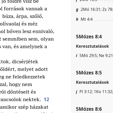
jó földre visz be
l források vannak a
g
2Mó 16:31; Zs 78
búza, árpa, szőlő,
h
Mt 4:4
olívaolaj és méz
ol bőven lesz ennivaló,
5Mózes 8:4
yt semmiben sem, olyan
Keresztutalások
s van, és amelynek a
i
5Mó 29:5; Ne 9:21
tok, dicsérjétek
földért, melyet adott
5Mózes 8:5
g ne feledkezzetek
Keresztutalások
zzal, hogy nem
j
Pl 3:12; 1Ko 11:32
rói döntéseit és
12
rancsolok nektek.
amikor szép házakat
5Mózes 8:6