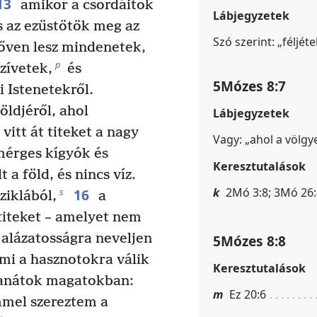
13
amikor a csordáitok
Lábjegyzetek
s az ezüstötök meg az
Szó szerint: „féljéte
bőven lesz mindenetek,
p
zívetek,
és
5Mózes 8:7
i Istenetekről.
öldjéről, ahol
Lábjegyzetek
 vitt át titeket a nagy
Vagy: „ahol a völgye
mérges kígyók és
Keresztutalások
 a föld, és nincs víz.
k
2Mó 3:8; 3Mó 26:
16
s
ziklából,
a
titeket – amelyet nem
 alázatosságra neveljen
5Mózes 8:8
ami a hasznotokra válik
Keresztutalások
anátok magatokban:
m
Ez 20:6
mmel szereztem a