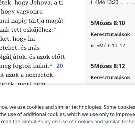
l
4Mó 13:23
étek, hogy Jehova, a ti
, hogy vagyonra
mai napig tartja magát
5Mózes 8:10
y
nak tett esküjéhez.
Keresztutalások
ket, hogy ha
n
5Mó 6:10–12
neteket, és más
lgáljátok, és azok előtt
20
z
5Mózes 8:12
meg fogtok halni.
nt azok a nemzetek,
Keresztutalások
őletek, mert nem
o
Hó 13:6
a
teneteknek a szavára.
ence, we use cookies and similar technologies. Some cooki
5Mózes 8:14
the use of additional cookies, which we use only to improve 
Következő
Lábjegyzetek
, read the
Global Policy on Use of Cookies and Similar Tech
Szó szerint: „a rab