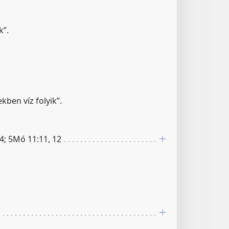
k”.
kben víz folyik”.
4; 5Mó 11:11, 12