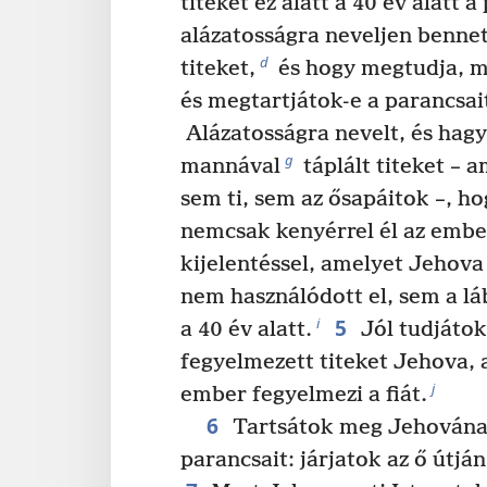
titeket ez alatt a 40 év alatt 
alázatosságra neveljen benne
d
titeket,
és hogy megtudja, mi
és megtartjátok-e a parancsai
Alázatosságra nevelt, és hagy
g
mannával
táplált titeket – 
sem ti, sem az ősapáitok –, h
nemcsak kenyérrel él az emb
kijelentéssel, amelyet Jehov
nem használódott el, sem a l
5
i
a 40 év alatt.
Jól tudjátok
fegyelmezett titeket Jehova, a
j
ember fegyelmezi a fiát.
6
Tartsátok meg Jehovának,
parancsait: járjatok az ő útján