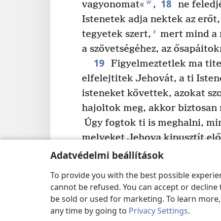
18
w
vagyonomat«
,
ne feledj
Istenetek adja nektek az erőt
x
tegyetek szert,
mert mind a 
a szövetségéhez, az ősapáitok
19
Figyelmeztetlek ma tite
elfelejtitek Jehovát, a ti Iste
isteneket követtek, azokat szo
hajoltok meg, akkor biztosan 
Úgy fogtok ti is meghalni, mi
melyeket Jehova kipusztít el
hallgattok Jehovának, a ti Is
Adatvédelmi beállítások
To provide you with the best possible experi
cannot be refused. You can accept or decline 
Előző
be sold or used for marketing. To learn more
any time by going to
Privacy Settings
.