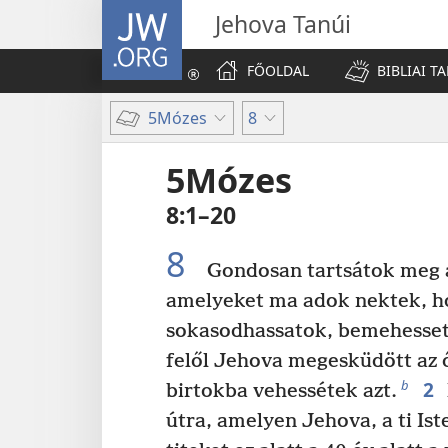
JW.ORG
Jehova Tanúi
FŐOLDAL
BIBLIAI T
5Mózes
8
5Mózes
8:1–20
8
Gondosan tartsátok meg a
amelyeket ma adok nektek, ho
sokasodhassatok, bemehessete
felől Jehova megesküdött az 
2
b
birtokba vehessétek azt.
útra, amelyen Jehova, a ti Is