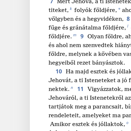
7
Mert Jehova, a ti Istenetek 
k
*
titeket,
folyók földjére,
aho
8
völgyben és a hegyvidéken,
l
füge és gránátalma földjére,
9
m
földjére.
Olyan földre, ah
és ahol nem szenvedtek hián
földre, melynek a kövében va
hegyeiből rezet bányásztok.
10
Ha majd esztek és jóllak
Jehovát, a ti Isteneteket a jó 
11
n
nektek.
Vigyázzatok, me
Jehováról, a ti Istenetekről a
tartjátok meg a parancsait, bí
rendeleteit, amelyeket ma pa
o
Amikor esztek és jóllaktok,