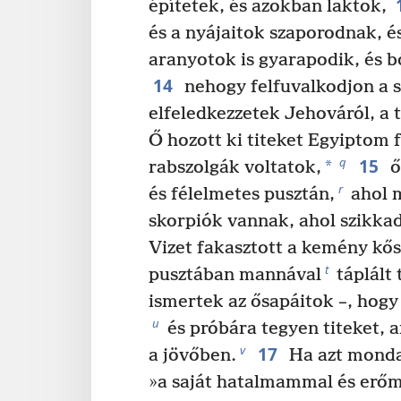
építetek, és azokban laktok,
és a nyájaitok szaporodnak, é
aranyotok is gyarapodik, és 
14
nehogy felfuvalkodjon a s
elfeledkezzetek Jehováról, a t
Ő hozott ki titeket Egyiptom f
15
q
*
rabszolgák voltatok,
ő
r
és félelmetes pusztán,
ahol 
skorpiók vannak, ahol szikkadt
Vizet fakasztott a kemény kős
t
pusztában mannával
táplált 
ismertek az ősapáitok –, hogy
u
és próbára tegyen titeket, 
17
v
a jövőben.
Ha azt mond
»a saját hatalmammal és erő