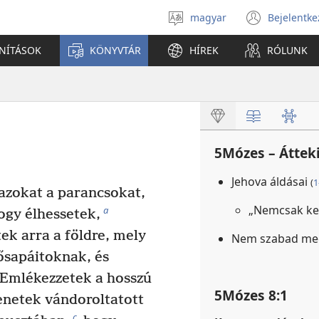
magyar
Bejelentke
Válassz
(open
nyelvet
new
ANÍTÁSOK
KÖNYVTÁR
HÍREK
RÓLUNK
windo
5Mózes – Áttek
Jehova áldásai
(
1
zokat a parancsokat,
„Nemcsak ke
a
gy élhessetek,
k arra a földre, mely
Nem szabad meg
ősapáitoknak, és
Emlékezzetek a hosszú
5Mózes 8:1
tenetek vándoroltatott
c