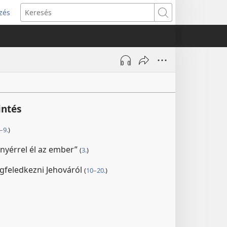
zés
s
Keresés
w)
intés
–9.
)
nyérrel él az ember”
(
3.
)
feledkezni Jehováról
(
10–20.
)