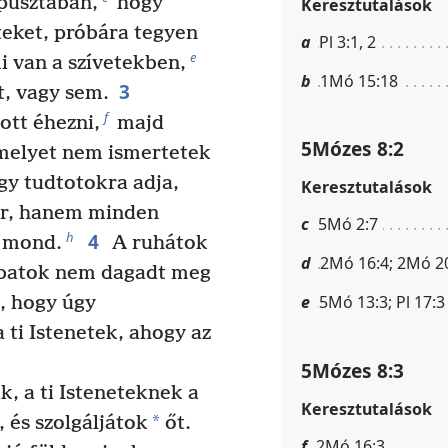
a pusztában,
hogy
Keresztutalások
teket, próbára tegyen
a
Pl 3:1, 2
e
 van a szívetekben,
b
1Mó 15:18
3
t, vagy sem.
f
ott éhezni,
majd
5Mózes 8:2
amelyet nem ismertetek
ogy tudtotokra adja,
Keresztutalások
er, hanem minden
c
5Mó 2:7
4
h
a mond.
A ruhátok
d
2Mó 16:4; 2Mó 2
ábatok nem dagadt meg
e
5Mó 13:3; Pl 17:3
, hogy úgy
 ti Istenetek, ahogy az
5Mózes 8:3
 a ti Isteneteknek a
Keresztutalások
*
, és szolgáljátok
őt.
f
2Mó 16:3