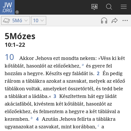
JW.ORG
Bejelentkezés
(opens
Oldal
Keresés
ME
new
nyelvének
a jw.org
ME
5Mó
10
window)
megváltoztatás
honlapon
5Mózes
10:1–22
10
Akkor Jehova ezt mondta nekem: »Véss ki két
a
kőtáblát, hasonlót az előzőekhez,
és gyere fel
2
hozzám a hegyre. Készíts egy faládát is.
Én pedig
ráírom a táblákra azokat a szavakat, melyek az előző
táblákon voltak, amelyeket összetörtél, és tedd bele
3
a táblákat a ládába.«
Készítettem hát egy ládát
akáciafából, kivéstem két kőtáblát, hasonlót az
előzőekhez, és felmentem a hegyre a két táblával a
b
4
kezemben.
Azután Jehova felírta a táblákra
c
ugyanazokat a szavakat, mint korábban,
a