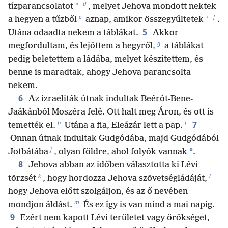
d
*
tízparancsolatot
, melyet Jehova mondott nektek
e
f
*
a hegyen a tűzből
aznap, amikor összegyűltetek
.
5
Utána odaadta nekem a táblákat.
Akkor
g
megfordultam, és lejöttem a hegyről,
a táblákat
pedig beletettem a ládába, melyet készítettem, és
benne is maradtak, ahogy Jehova parancsolta
nekem.
6
Az izraeliták útnak indultak Beérót-Bene-
Jaákánból Moszéra felé. Ott halt meg Áron, és ott is
h
i
7
temették el.
Utána a fia, Eleázár lett a pap.
Onnan útnak indultak Gudgódába, majd Gudgódából
j
*
Jotbátába
, olyan földre, ahol folyók vannak
.
8
Jehova abban az időben választotta ki Lévi
k
l
törzsét
, hogy hordozza Jehova szövetségládáját,
hogy Jehova előtt szolgáljon, és az ő nevében
m
mondjon áldást.
És ez így is van mind a mai napig.
9
Ezért nem kapott Lévi területet vagy örökséget,