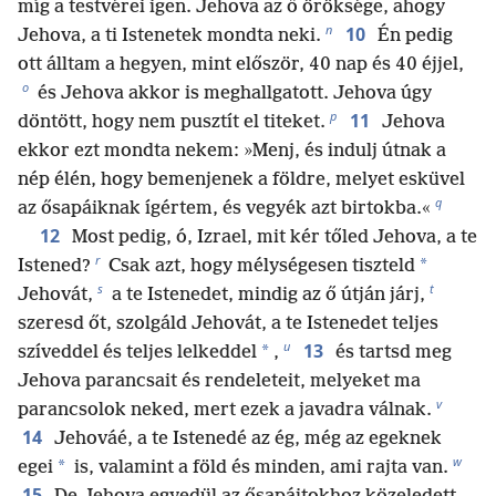
míg a testvérei igen. Jehova az ő öröksége, ahogy
n
10
Jehova, a ti Istenetek mondta neki.
Én pedig
ott álltam a hegyen, mint először, 40 nap és 40 éjjel,
o
és Jehova akkor is meghallgatott. Jehova úgy
p
11
döntött, hogy nem pusztít el titeket.
Jehova
ekkor ezt mondta nekem: »Menj, és indulj útnak a
nép élén, hogy bemenjenek a földre, melyet esküvel
q
az ősapáiknak ígértem, és vegyék azt birtokba.«
12
Most pedig, ó, Izrael, mit kér tőled Jehova, a te
r
*
Istened?
Csak azt, hogy mélységesen tiszteld
s
t
Jehovát,
a te Istenedet, mindig az ő útján járj,
szeresd őt, szolgáld Jehovát, a te Istenedet teljes
u
13
*
szíveddel és teljes lelkeddel
,
és tartsd meg
Jehova parancsait és rendeleteit, melyeket ma
v
parancsolok neked, mert ezek a javadra válnak.
14
Jehováé, a te Istenedé az ég, még az egeknek
w
*
egei
is, valamint a föld és minden, ami rajta van.
15