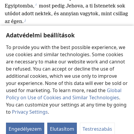
i
Egyiptomba,
most pedig Jehova, a ti Istenetek sok
utódot adott nektek, és annyian vagytok, mint csillag
j
az égen.
Adatvédelmi beállítások
Előző
Következő
To provide you with the best possible experience, we
use cookies and similar technologies. Some cookies
are necessary to make our website work and cannot
be refused. You can accept or decline the use of
Kiadói információk
additional cookies, which we use only to improve
your experience. None of this data will ever be sold or
Copyright
©
2026
Watch Tower Bible and Tract Society of
used for marketing. To learn more, read the
Global
Pennsylvania.
FELHASZNÁLÁSI FELTÉTELEK
|
ADATVÉDELMI SZABÁLYZAT
|
Policy on Use of Cookies and Similar Technologies
.
ADATVÉDELMI BEÁLLÍTÁSOK
You can customize your settings at any time by going
to
Privacy Settings
.
Ta
ab
Engedélyezem
Elutasítom
Testreszabás