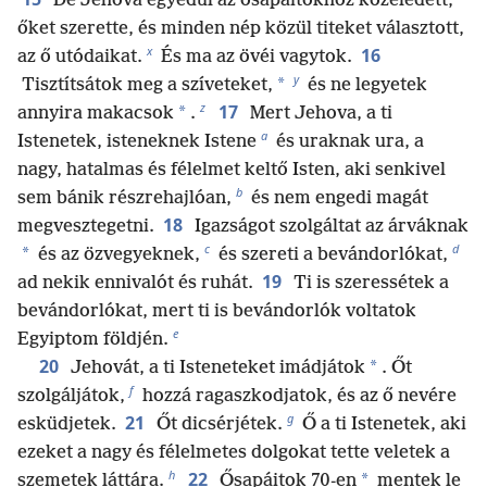
De Jehova egyedül az ősapáitokhoz közeledett,
őket szerette, és minden nép közül titeket választott,
x
16
az ő utódaikat.
És ma az övéi vagytok.
y
*
Tisztítsátok meg a szíveteket,
és ne legyetek
z
17
*
annyira makacsok
.
Mert Jehova, a ti
a
Istenetek, isteneknek Istene
és uraknak ura, a
nagy, hatalmas és félelmet keltő Isten, aki senkivel
b
sem bánik részrehajlóan,
és nem engedi magát
18
megvesztegetni.
Igazságot szolgáltat az árváknak
c
d
*
és az özvegyeknek,
és szereti a bevándorlókat,
19
ad nekik ennivalót és ruhát.
Ti is szeressétek a
bevándorlókat, mert ti is bevándorlók voltatok
e
Egyiptom földjén.
20
*
Jehovát, a ti Isteneteket imádjátok
. Őt
f
szolgáljátok,
hozzá ragaszkodjatok, és az ő nevére
g
21
esküdjetek.
Őt dicsérjétek.
Ő a ti Istenetek, aki
ezeket a nagy és félelmetes dolgokat tette veletek a
h
22
*
szemetek láttára.
Ősapáitok 70-en
mentek le