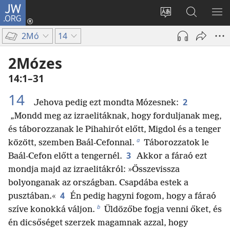
JW.ORG
Bejelentkezés
(opens
Oldal
Keresés
ME
new
nyelvének
a jw.org
ME
2Mó
14
window)
megváltoztatás
honlapon
2Mózes
14:1–31
14
2
Jehova pedig ezt mondta Mózesnek:
„Mondd meg az izraelitáknak, hogy forduljanak meg,
és táborozzanak le Pihahirót előtt, Migdol és a tenger
a
között, szemben Baál-Cefonnal.
Táborozzatok le
3
Baál-Cefon előtt a tengernél.
Akkor a fáraó ezt
mondja majd az izraelitákról: »Összevissza
bolyonganak az országban. Csapdába estek a
4
pusztában.«
Én pedig hagyni fogom, hogy a fáraó
b
szíve konokká váljon.
Üldözőbe fogja venni őket, és
én dicsőséget szerzek magamnak azzal, hogy