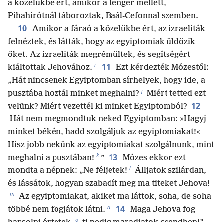
a közelükbe ért, amikor a tenger mellett,
Pihahirótnál táboroztak, Baál-Cefonnal szemben.
10
Amikor a fáraó a közelükbe ért, az izraeliták
felnéztek, és látták, hogy az egyiptomiak üldözik
őket. Az izraeliták megrémültek, és segítségért
i
11
kiáltottak Jehovához.
Ezt kérdezték Mózestől:
„Hát nincsenek Egyiptomban sírhelyek, hogy ide, a
j
pusztába hoztál minket meghalni?
Miért tetted ezt
12
velünk? Miért vezettél ki minket Egyiptomból?
Hát nem megmondtuk neked Egyiptomban: »Hagyj
minket békén, hadd szolgáljuk az egyiptomiakat!«
Hisz jobb nekünk az egyiptomiakat szolgálnunk, mint
k
13
meghalni a pusztában!
”
Mózes ekkor ezt
l
mondta a népnek: „Ne féljetek!
Álljatok szilárdan,
és lássátok, hogyan szabadít meg ma titeket Jehova!
m
Az egyiptomiakat, akiket ma láttok, soha, de soha
n
14
többé nem fogjátok látni.
Maga Jehova fog
o