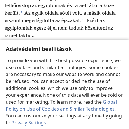
felhőoszlop az egyiptomiak és Izrael tábora közé
t
került.
Az egyik oldala sötét volt, a másik oldala
u
viszont megvilágította az éjszakát.
Ezért az
egyiptomiak egész éjjel nem tudtak közelíteni az
izraelitákhoz.
21
Mózes ekkor kinyújtotta a kezét a tenger fölé,
Adatvédelmi beállítások
v
Jehova pedig előidézte, hogy egész éjjel erős keleti
w
szél fújja a tengert. A víz lassan kettévált,
a
To provide you with the best possible experience, we
x
22
tengerfenék pedig száraz lett.
Az izraeliták így
use cookies and similar technologies. Some cookies
y
szárazon keltek át a tenger közepén,
a víz pedig
are necessary to make our website work and cannot
z
23
falként állt a jobb és bal kezük felől.
Az
be refused. You can accept or decline the use of
additional cookies, which we use only to improve
egyiptomiak ekkor üldözőbe vették őket, és a fáraó
your experience. None of this data will ever be sold or
valamennyi lova, harci szekere és lovasa utánuk
used for marketing. To learn more, read the
Global
a
24
eredt a tenger közepébe.
A hajnali őrszolgálat
Policy on Use of Cookies and Similar Technologies
.
b
*
idején Jehova a tűz- és felhőoszlopból
You can customize your settings at any time by going
rátekintett az egyiptomiak táborára, és összezavarta
to
Privacy Settings
.
25
azt.
Leszedte a kerekeket az egyiptomiak
Ta