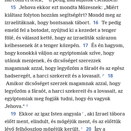
harcolni értetek,
ti pedig maradjatok csendben!”
15
Jehova ekkor ezt mondta Mózesnek: „Miért
kiáltasz folyton hozzám segítségért? Mondd meg az
16
izraelitáknak, hogy bontsanak tábort.
Te pedig
emeld fel a botodat, nyújtsd ki a kezedet a tenger
fölé, és válaszd ketté, hogy az izraeliták szárazon
17
kelhessenek át a tenger közepén.
És én hagyom,
hogy konokká váljon az egyiptomiak szíve, hogy
utánuk menjenek, és dicsőséget szerezzek
magamnak azzal, hogy legyőzöm a fáraót és az egész
p
18
hadseregét, a harci szekereit és a lovasait.
Amikor dicsőséget szerzek magamnak azzal, hogy
legyőzöm a fáraót, a harci szekereit és a lovasait, az
egyiptomiak meg fogják tudni, hogy én vagyok
q
Jehova.”
r
19
Ekkor az igaz Isten angyala
, aki Izrael tábora
előtt ment, elindult, és mögéjük ment, és az előttük
s
20
lévő felhőoszlop mögéjük került.
Így a