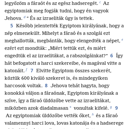
c
legyőzöm a fáraót és az egész hadseregét.
Az
egyiptomiak meg fogják tudni, hogy én vagyok
d
Jehova.
” És az izraeliták úgy is tettek.
5
Később jelentették Egyiptom királyának, hogy a
nép elmenekült. Mihelyt a fáraó és a szolgái ezt
e
meghallották, megbánták, hogy elengedték a népet,
ezért ezt mondták: „Miért tettük ezt, és miért
6
engedtük el az izraelitákat, a rabszolgáinkat?”
Így
hát befogatott a harci szekereibe, és magával vitte a
f
7
katonáit.
Elvitte Egyiptom összes szekerét,
köztük 600 kiváló szekeret is, és mindegyiken
8
harcosok voltak.
Jehova tehát hagyta, hogy
konokká váljon a fáraónak, Egyiptom királyának a
szíve, így a fáraó üldözőbe vette az izraelitákat,
g
9
*
miközben azok diadalmasan
vonultak kifelé.
h
Az egyiptomiak üldözőbe vették őket,
és a fáraó
valamennyi harci lova, lovas katonája és a hadserege