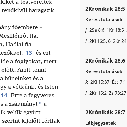
akiket a testvéreitek
2Krónikák 28:5
a rendkívül haragszik
Keresztutalások
hány főembere –
j
2Sá 8:6; 1Kr 18:5
Mesillémót fia,
i
2Ki 16:5, 6; 2Kr 24
, Hadlai fia –
13
kezőkkel,
és ezt
2Krónikák 28:6
ide a foglyokat, mert
előtt. Amit tenni
Keresztutalások
 a bűneinket és a
k
2Ki 15:37; Ézs 7:1
gy a vétkünk, és Isten
l
2Kr 15:2; Zs 73:27
14
Erre a fegyveres
p
és a zsákmányt
a
2Krónikák 28:7
ik velük együtt
szerint kijelölt férfiak
Lábjegyzetek