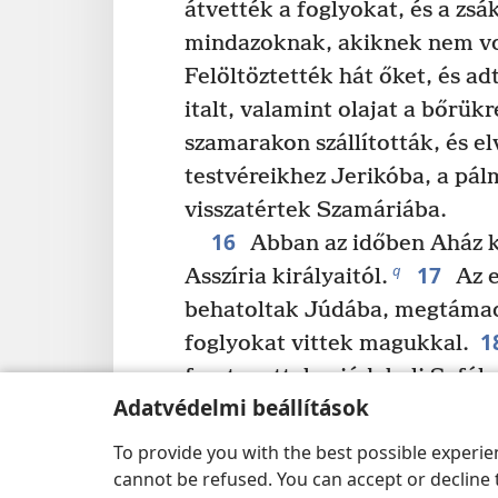
átvették a foglyokat, és a zs
mindazoknak, akiknek nem vo
Felöltöztették hát őket, és adt
italt, valamint olajat a bőrük
szamarakon szállították, és el
testvéreikhez Jerikóba, a pá
visszatértek Szamáriába.
16
Abban az időben Aház ki
17
q
Asszíria királyaitól.
Az e
behatoltak Júdába, megtámad
1
foglyokat vittek magukkal.
fosztogattak a júdabeli Seféla
Adatvédelmi beállítások
t
és elfoglalták Bét-Semest
, A
Szokót és a környező városok
To provide you with the best possible experi
környező városokat, továbbá 
cannot be refused. You can accept or decline 