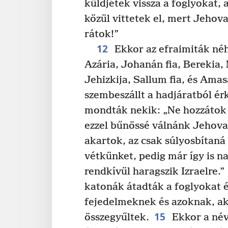
küldjétek vissza a foglyokat, 
közül vittetek el, mert Jehov
rátok!”
12
Ekkor az efraimiták né
Azária, Johanán fia, Berekia, 
Jehizkija, Sallum fia, és Amasa
szembeszállt a hadjáratból ér
mondták nekik: „Ne hozzátok 
ezzel bűnössé válnánk Jehova 
akartok, az csak súlyosbítaná
vétkünket, pedig már így is na
rendkívül haragszik Izraelre.”
katonák átadták a foglyokat 
fejedelmeknek és azoknak, ak
15
összegyűltek.
Ekkor a név 