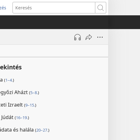
zés
s
Keresés
w)
tekintés
ya
(
1–4.
)
legyőzi Aházt
(
5–8.
)
eti Izraelt
(
9–15.
)
 Júdát
(
16–19.
)
data és halála
(
20–27.
)