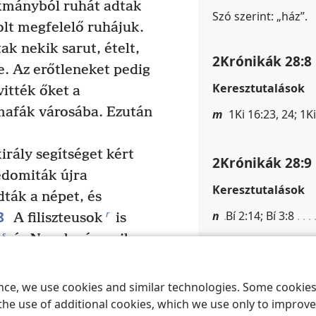
ákmányból ruhát adtak
Szó szerint: „ház”.
lt megfelelő ruhájuk.
ak nekik sarut, ételt,
2Krónikák 28:8
re. Az erőtleneket pedig
Keresztutalások
vitték őket a
lmafák városába. Ezután
m
1Ki 16:23, 24; 1K
rály segítséget kért
2Krónikák 28:9
domiták újra
Keresztutalások
ták a népet, és
8
r
n
Bí 2:14; Bí 3:8
A filiszteusok
is
s
és Negeb városaiban,
u
jjalont
, Gederótot,
2Krónikák 28:1
v
*
at
, Timnát
és a
ence, we use cookies and similar technologies. Some cooki
Keresztutalások
Gimzót és a környező
the use of additional cookies, which we use only to improve 