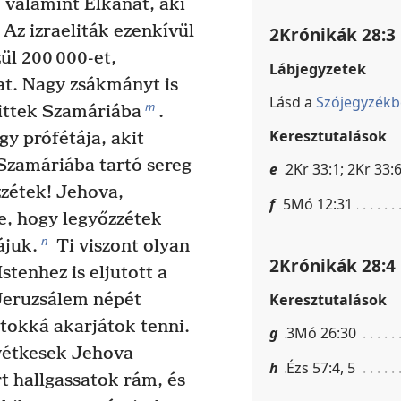
 valamint Elkánát, aki
Az izraeliták ezenkívül
2Krónikák 28:3
zül 200 000-et,
Lábjegyzetek
at. Nagy zsákmányt is
Lásd a
Szójegyzék
m
vittek Szamáriába
.
Keresztutalások
y prófétája, akit
Szamáriába tartó sereg
e
2Kr 33:1; 2Kr 33:6
zzétek! Jehova,
f
5Mó 12:31
e, hogy legyőzzétek
n
ájuk.
Ti viszont olyan
2Krónikák 28:4
stenhez is eljutott a
Keresztutalások
Jeruzsálem népét
itokká akarjátok tenni.
g
3Mó 26:30
 vétkesek Jehova
h
Ézs 57:4, 5
t hallgassatok rám, és