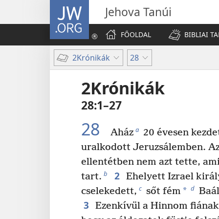
JW.ORG
Jehova Tanúi
FŐOLDAL
BIBLIAI T
2Krónikák
28
2Krónikák
28:1–27
28
a
Aház
20 évesen kezdet
uralkodott Jeruzsálemben. Az
ellentétben nem azt tette, am
2
b
tart.
Ehelyett Izrael kirá
c
d
*
cselekedett,
sőt fém
Baál
3
Ezenkívül a Hinnom fiának