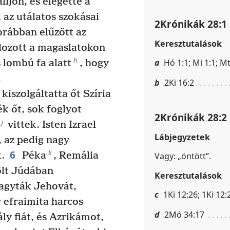
lljon, és elégette a
az utálatos szokásai
2Krónikák 28:1
rábban elűzött az
Keresztutalások
ozott a magaslatokon
h
a
Hó 1:1; Mi 1:1; Mt
 lombú fa alatt
, hogy
.
b
2Ki 16:2
kiszolgáltatta őt Szíria
k őt, sok foglyot
2Krónikák 28:2
j
vittek. Isten Izrael
Lábjegyzetek
, az pedig nagy
6
k
.
Péka
, Remália
Vagy: „öntött”.
ölt Júdában
Keresztutalások
hagyták Jehovát,
c
1Ki 12:26; 1Ki 12:
y efraimita harcos
d
2Mó 34:17
ly fiát, és Azrikámot,