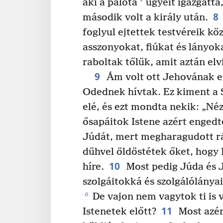
*
aki a palota
ügyeit igazgatta,
8
második volt a király után.
foglyul ejtettek testvéreik kö
asszonyokat, fiúkat és lányok
raboltak tőlük, amit aztán el
9
Ám volt ott Jehovának eg
Odednek hívtak. Ez kiment a 
elé, és ezt mondta nekik: „Né
ősapáitok Istene azért engedt
Júdát, mert megharagudott r
dühvel öldöstétek őket, hogy I
10
híre.
Most pedig Júda és 
szolgáitokká és szolgálólánya
o
De vajon nem vagytok ti is
11
Istenetek előtt?
Most azér