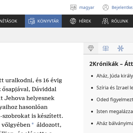
magyar
Bejelentke
Válassz
(open
nyelvet
new
ANÍTÁSOK
KÖNYVTÁR
HÍREK
RÓLUNK
windo
2Krónikák – Át
Aház, Júda királ
t uralkodni, és 16 évig
Szíria és Izrael 
 ősapjával, Dáviddal
it Jehova helyesnek
Oded figyelmezt
lyaihoz hasonlóan
Isten megalázza
-szobrokat is készített.
Aház bálványimá
*
 völgyében
áldozott,