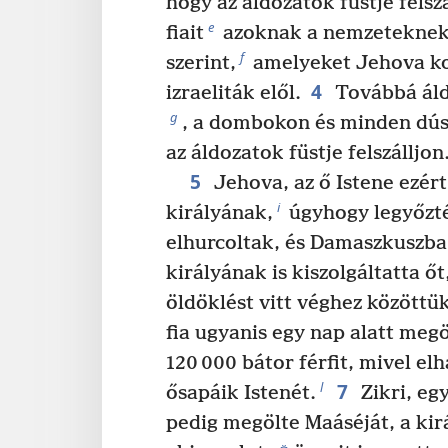
hogy az áldozatok füstje felszá
e
fiait
azoknak a nemzeteknek 
f
szerint,
amelyeket Jehova ko
4
izraeliták elől.
Továbbá áld
g
, a dombokon és minden dús
az áldozatok füstje felszálljon
5
Jehova, az ő Istene ezért 
i
királyának,
úgyhogy legyőzté
elhurcoltak, és Damaszkuszba
királyának is kiszolgáltatta őt
öldöklést vitt véghez közöttük
fia ugyanis egy nap alatt meg
120 000 bátor férfit, mivel el
7
l
ősapáik Istenét.
Zikri, eg
pedig megölte Maáséját, a kirá