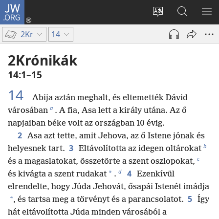
JW.ORG
Bejelentkezés
(opens
Oldal
Keresés
ME
new
nyelvének
a jw.org
ME
2Kr
14
window)
megváltoztatás
honlapon
2Krónikák
14:1–15
14
Abija aztán meghalt, és eltemették Dávid
a
városában
. A fia, Asa lett a király utána. Az ő
napjaiban béke volt az országban 10 évig.
2
Asa azt tette, amit Jehova, az ő Istene jónak és
b
3
helyesnek tart.
Eltávolította az idegen oltárokat
c
és a magaslatokat, összetörte a szent oszlopokat,
d
4
*
és kivágta a szent rudakat
.
Ezenkívül
elrendelte, hogy Júda Jehovát, ősapái Istenét imádja
5
*
, és tartsa meg a törvényt és a parancsolatot.
Így
hát eltávolította Júda minden városából a