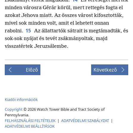
zsákmányt vittek magukkal.
És vereséget mértek
minden városra Gérár körül, mert rettegés fogta el
azokat Jehova miatt. Az összes várost kifosztották,
mivel sok minden volt, amit el lehetett onnan
15
rabolni.
Az állattartók sátrait is megtámadták, és
sok-sok nyájat és tevét zsákmányoltak, majd
visszatértek Jeruzsálembe.
Előző
Következő
Kiadói információk
Copyright
©
2026
Watch Tower Bible and Tract Society of
Pennsylvania.
FELHASZNÁLÁSI FELTÉTELEK
|
ADATVÉDELMI SZABÁLYZAT
|
ADATVÉDELMI BEÁLLÍTÁSOK