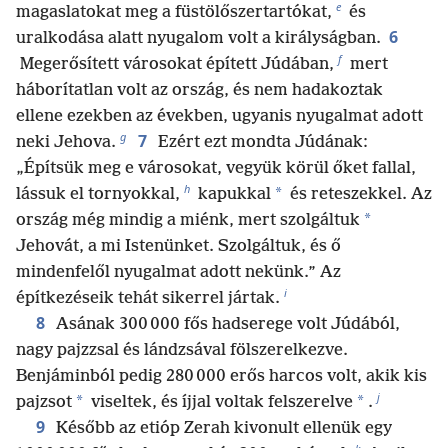
e
magaslatokat meg a füstölőszertartókat,
és
6
uralkodása alatt nyugalom volt a királyságban.
f
Megerősített városokat épített Júdában,
mert
háborítatlan volt az ország, és nem hadakoztak
ellene ezekben az években, ugyanis nyugalmat adott
g
7
neki Jehova.
Ezért ezt mondta Júdának:
„Építsük meg e városokat, vegyük körül őket fallal,
h
*
lássuk el tornyokkal,
kapukkal
és reteszekkel. Az
*
ország még mindig a miénk, mert szolgáltuk
Jehovát, a mi Istenünket. Szolgáltuk, és ő
mindenfelől nyugalmat adott nekünk.” Az
i
építkezéseik tehát sikerrel jártak.
8
Asának 300 000 fős hadserege volt Júdából,
nagy pajzzsal és lándzsával fölszerelkezve.
Benjáminból pedig 280 000 erős harcos volt, akik kis
j
*
*
pajzsot
viseltek, és íjjal voltak felszerelve
.
9
Később az etióp Zerah kivonult ellenük egy