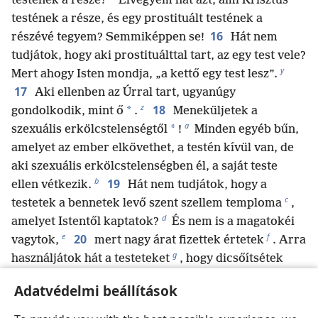
testének a része?
Elvegyem hát azt, ami Krisztus
testének a része, és egy prostituált testének a
16
részévé tegyem? Semmiképpen se!
Hát nem
tudjátok, hogy aki prostituálttal tart, az egy test vele?
y
Mert ahogy Isten mondja, „a kettő egy test lesz”.
17
Aki ellenben az Úrral tart, ugyanúgy
z
18
*
gondolkodik, mint ő
.
Meneküljetek a
a
*
szexuális erkölcstelenségtől
!
Minden egyéb bűn,
amelyet az ember elkövethet, a testén kívül van, de
aki szexuális erkölcstelenségben él, a saját teste
b
19
ellen vétkezik.
Hát nem tudjátok, hogy a
c
testetek a bennetek levő szent szellem temploma
,
d
amelyet Istentől kaptatok?
És nem is a magatokéi
e
f
20
vagytok,
mert nagy árat fizettek értetek
. Arra
g
használjátok hát a testeteket
, hogy dicsőítsétek
h
Istent.
Adatvédelmi beállítások