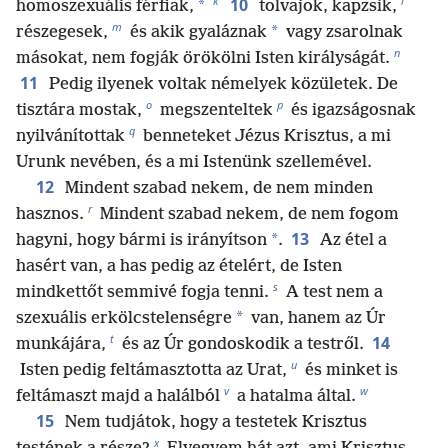
k
l
10
*
homoszexuális férfiak,
tolvajok, kapzsik,
m
*
részegesek,
és akik gyaláznak
vagy zsarolnak
n
másokat, nem fogják örökölni Isten királyságát.
11
Pedig ilyenek voltak némelyek közületek. De
o
p
tisztára mostak,
megszenteltek
és igazságosnak
q
nyilvánítottak
benneteket Jézus Krisztus, a mi
Urunk nevében, és a mi Istenünk szellemével.
12
Mindent szabad nekem, de nem minden
r
hasznos.
Mindent szabad nekem, de nem fogom
13
*
hagyni, hogy bármi is irányítson
.
Az étel a
hasért van, a has pedig az ételért, de Isten
s
mindkettőt semmivé fogja tenni.
A test nem a
*
szexuális erkölcstelenségre
van, hanem az Úr
t
14
munkájára,
és az Úr gondoskodik a testről.
u
Isten pedig feltámasztotta az Urat,
és minket is
v
w
feltámaszt majd a halálból
a hatalma által.
15
Nem tudjátok, hogy a testetek Krisztus
x