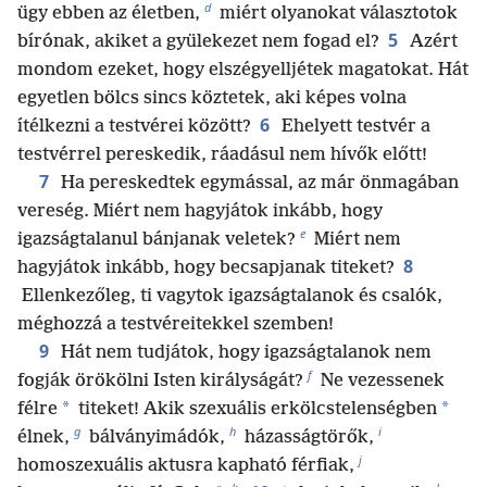
d
ügy ebben az életben,
miért olyanokat választotok
5
bírónak, akiket a gyülekezet nem fogad el?
Azért
mondom ezeket, hogy elszégyelljétek magatokat. Hát
egyetlen bölcs sincs köztetek, aki képes volna
6
ítélkezni a testvérei között?
Ehelyett testvér a
testvérrel pereskedik, ráadásul nem hívők előtt!
7
Ha pereskedtek egymással, az már önmagában
vereség. Miért nem hagyjátok inkább, hogy
e
igazságtalanul bánjanak veletek?
Miért nem
8
hagyjátok inkább, hogy becsapjanak titeket?
Ellenkezőleg, ti vagytok igazságtalanok és csalók,
méghozzá a testvéreitekkel szemben!
9
Hát nem tudjátok, hogy igazságtalanok nem
f
fogják örökölni Isten királyságát?
Ne vezessenek
*
*
félre
titeket! Akik szexuális erkölcstelenségben
g
h
i
élnek,
bálványimádók,
házasságtörők,
j
homoszexuális aktusra kapható férfiak,