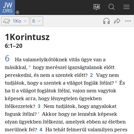
JW.ORG
Bejelentkezés
(opens
Oldal
Keresés
ME
new
nyelvének
a jw.org
ME
1Ko
6
window)
megváltoztatás
honlapon
1Korintusz
6:1–20
6
Ha valamelyikőtöknek vitás ügye van a
a
másikkal,
hogy merészel igazságtalanok előtt
2
pereskedni, és nem a szentek előtt?
Vagy nem
b
tudjátok, hogy a szentek a világot fogják ítélni?
És
ha ti a világot fogjátok ítélni, vajon nem vagytok
képesek arra, hogy lényegtelen ügyekben
3
ítélkezzetek?
Nem tudjátok, hogy angyalokat
c
fogunk ítélni?
Akkor hogy ne lennénk képesek
olyan ügyekben ítélkezni, amelyek ebben az életben
4
merülnek fel?
Ha tehát felmerül valamilyen peres