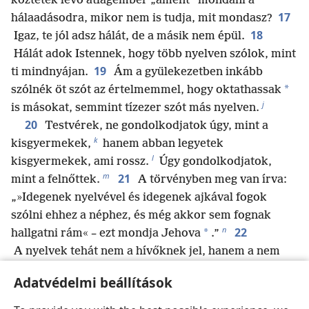
köztetek levő átlagember „áment” mondani a
17
hálaadásodra, mikor nem is tudja, mit mondasz?
18
Igaz, te jól adsz hálát, de a másik nem épül.
Hálát adok Istennek, hogy több nyelven szólok, mint
19
ti mindnyájan.
Ám a gyülekezetben inkább
*
szólnék öt szót az értelmemmel, hogy oktathassak
j
is másokat, semmint tízezer szót más nyelven.
20
Testvérek, ne gondolkodjatok úgy, mint a
k
kisgyermekek,
hanem abban legyetek
l
kisgyermekek, ami rossz.
Úgy gondolkodjatok,
m
21
mint a felnőttek.
A törvényben meg van írva:
„»Idegenek nyelvével és idegenek ajkával fogok
szólni ehhez a néphez, és még akkor sem fognak
n
22
*
hallgatni rám« – ezt mondja Jehova
.”
A nyelvek tehát nem a hívőknek jel, hanem a nem
o
hívőknek,
míg a prófétálás nem a nem hívők,
Adatvédelmi beállítások
23
hanem a hívők számára van.
Ha tehát az egész
gyülekezet összegyűlik egy helyre, és mindnyájan