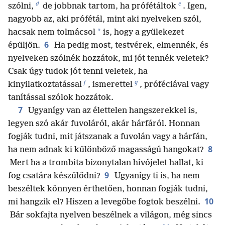
d
e
szólni,
de jobbnak tartom, ha prófétáltok
. Igen,
nagyobb az, aki prófétál, mint aki nyelveken szól,
*
hacsak nem tolmácsol
is, hogy a gyülekezet
6
épüljön.
Ha pedig most, testvérek, elmennék, és
nyelveken szólnék hozzátok, mi jót tennék veletek?
Csak úgy tudok jót tenni veletek, ha
f
g
kinyilatkoztatással
, ismerettel
, próféciával vagy
tanítással szólok hozzátok.
7
Ugyanígy van az élettelen hangszerekkel is,
legyen szó akár fuvoláról, akár hárfáról. Honnan
fogják tudni, mit játszanak a fuvolán vagy a hárfán,
8
ha nem adnak ki különböző magasságú hangokat?
Mert ha a trombita bizonytalan hívójelet hallat, ki
9
fog csatára készülődni?
Ugyanígy ti is, ha nem
beszéltek könnyen érthetően, honnan fogják tudni,
10
mi hangzik el? Hiszen a levegőbe fogtok beszélni.
Bár sokfajta nyelven beszélnek a világon, még sincs