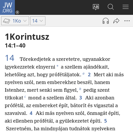
JW.ORG
Bejelentkezés
(opens
Oldal
Keresés
ME
new
nyelvének
a jw.org
ME
1Ko
14
window)
megváltoztatás
honlapon
1Korintusz
14:1–40
14
Törekedjetek a szeretetre, ugyanakkor
*
igyekezzetek elnyerni
a szellem ajándékait,
a
2
lehetőleg azt, hogy prófétáljatok.
Mert aki más
nyelven szól, nem emberekhez beszél, hanem
b
Istenhez, mert senki sem figyel,
pedig szent
c
3
titkokat
mond a szellem által.
Aki azonban
prófétál, az embereket épít, bátorít és vigasztal a
4
szavaival.
Aki más nyelven szól, önmagát építi,
5
aki ellenben prófétál, a gyülekezetet építi.
Szeretném, ha mindnyájan tudnátok nyelveken