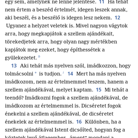
11
egy sem, amelynek ne lenne jelentése.
Ha tehát
nem értem a beszéd értelmét, idegen leszek annak,
12
aki beszél, és a beszélő is idegen lesz nekem.
Ugyanez a helyzet veletek is. Mivel nagyon vágytok
arra, hogy megkapjátok a szellem ajándékait,
törekedjetek arra, hogy olyan nagy mértékben
kapjátok meg ezeket, hogy építhessétek a
h
gyülekezetet.
13
Aki tehát más nyelven szól, imádkozzon, hogy
i
14
*
tolmácsolni
is tudjon.
Mert ha más nyelven
imádkozom, nem az értelmemmel teszem, hanem a
15
szellem ajándékával, melyet kaptam.
Mi tehát a
teendő? Imádkozni fogok a szellem ajándékával, de
imádkozom az értelmemmel is. Dicséretet fogok
énekelni a szellem ajándékával, de dicséretet
16
énekelek az értelmemmel is.
Különben, ha a
szellem ajándékával Istent dicsőíted, hogyan fog a