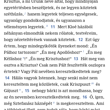
Krisztus, a mi Urunk neve által, hogy mindnyájan
egyetértésben beszéljetek, és ne legyen köztetek
j
széthúzás,
hanem legyetek teljesen egységesek,
ugyanúgy gondolkodjatok, és ugyanazon a
k
11
véleményen legyetek.
Mert Kloé házából
néhányan elmondták nekem rólatok, testvéreim,
12
hogy nézeteltérések vannak köztetek.
Ezt úgy
értem, hogy mindegyikőtök ilyeneket mond: „Én
l
Pálhoz tartozom!” „Én meg Apollóshoz!”
„Én meg
13
*
Kéfáshoz
!” „Én meg Krisztushoz!”
Hát meg van
osztva a Krisztus? Csak nem Pált feszítették oszlopra
értetek? Vagy Pál nevében keresztelkedtetek meg?
14
Hálás vagyok Istennek, hogy senki mást nem
m
kereszteltem meg közületek, csak Kriszpuszt
és
n
15
Gájuszt
,
nehogy bárki is azt mondhassa, hogy
16
az én nevemben keresztelkedtetek meg.
Ó, igen,
o
még Sztefanász háznépét
is megkereszteltem. Ami