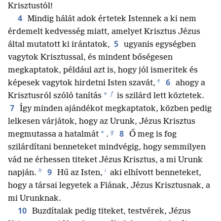
Krisztustól!
4
Mindig hálát adok értetek Istennek a ki nem
érdemelt kedvesség miatt, amelyet Krisztus Jézus
5
által mutatott ki irántatok,
ugyanis egységben
vagytok Krisztussal, és mindent bőségesen
megkaptatok, például azt is, hogy jól ismeritek és
e
6
képesek vagytok hirdetni Isten szavát,
ahogy a
f
*
Krisztusról szóló tanítás
is szilárd lett köztetek.
7
Így minden ajándékot megkaptatok, közben pedig
lelkesen várjátok, hogy az Urunk, Jézus Krisztus
g
8
*
megmutassa a hatalmát
.
Ő meg is fog
szilárdítani benneteket mindvégig, hogy semmilyen
vád ne érhessen titeket Jézus Krisztus, a mi Urunk
h
i
9
napján.
Hű az Isten,
aki elhívott benneteket,
hogy a társai legyetek a Fiának, Jézus Krisztusnak, a
mi Urunknak.
10
Buzdítalak pedig titeket, testvérek, Jézus