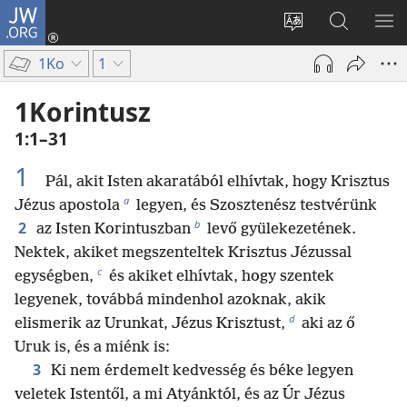
JW.ORG
Bejelentkezés
(opens
Oldal
Keresés
ME
new
nyelvének
a jw.org
ME
1Ko
1
window)
megváltoztatás
honlapon
1Korintusz
1:1–31
1
Pál, akit Isten akaratából elhívtak, hogy Krisztus
a
Jézus apostola
legyen, és Szosztenész testvérünk
b
2
az Isten Korintuszban
levő gyülekezetének.
Nektek, akiket megszenteltek Krisztus Jézussal
c
egységben,
és akiket elhívtak, hogy szentek
legyenek, továbbá mindenhol azoknak, akik
d
elismerik az Urunkat, Jézus Krisztust,
aki az ő
Uruk is, és a miénk is:
3
Ki nem érdemelt kedvesség és béke legyen
veletek Istentől, a mi Atyánktól, és az Úr Jézus