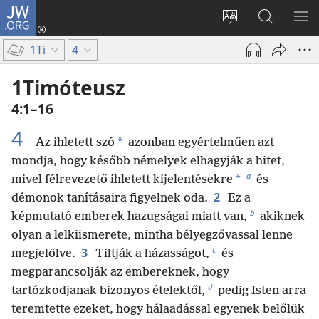
JW.ORG
Bejelentkezés
(opens
Oldal
Keresés
ME
new
nyelvének
a jw.org
ME
1Ti
4
window)
megváltoztatás
honlapon
1Timóteusz
4:1–16
4
*
Az ihletett szó
azonban egyértelműen azt
mondja, hogy később némelyek elhagyják a hitet,
a
*
mivel félrevezető ihletett kijelentésekre
és
2
démonok tanításaira figyelnek oda.
Ez a
b
képmutató emberek hazugságai miatt van,
akiknek
olyan a lelkiismerete, mintha bélyegzővassal lenne
c
3
megjelölve.
Tiltják a házasságot,
és
megparancsolják az embereknek, hogy
d
tartózkodjanak bizonyos ételektől,
pedig Isten arra
teremtette ezeket, hogy hálaadással egyenek belőlük