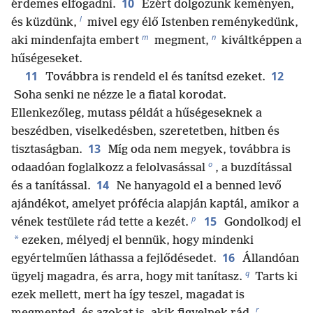
10
érdemes elfogadni.
Ezért dolgozunk keményen,
l
és küzdünk,
mivel egy élő Istenben reménykedünk,
m
n
aki mindenfajta embert
megment,
kiváltképpen a
hűségeseket.
11
12
Továbbra is rendeld el és tanítsd ezeket.
Soha senki ne nézze le a fiatal korodat.
Ellenkezőleg, mutass példát a hűségeseknek a
beszédben, viselkedésben, szeretetben, hitben és
13
tisztaságban.
Míg oda nem megyek, továbbra is
o
odaadóan foglalkozz a felolvasással
, a buzdítással
14
és a tanítással.
Ne hanyagold el a benned levő
ajándékot, amelyet prófécia alapján kaptál, amikor a
p
15
vének testülete rád tette a kezét.
Gondolkodj el
*
ezeken, mélyedj el bennük, hogy mindenki
16
egyértelműen láthassa a fejlődésedet.
Állandóan
q
ügyelj magadra, és arra, hogy mit tanítasz.
Tarts ki
ezek mellett, mert ha így teszel, magadat is
r