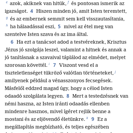
e
f
azok, akiknek van hitük,
és pontosan ismerik az
4
igazságot.
Hiszen minden jó, amit Isten teremtett,
g
és az embernek semmit sem kell visszautasítania,
h
5
ha hálaadással eszi,
mivel az étel meg van
szentelve Isten szava és az ima által.
6
Ha ezt a tanácsot adod a testvéreknek, Krisztus
Jézus jó szolgája leszel, valamint a hitnek és annak a
jó tanításnak a szavaival táplálod az elmédet, melyet
i
7
szorosan követtél.
Viszont vesd el a
j
tiszteletlenséget tükröző valótlan történeteket,
amilyenek például a vénasszonyos fecsegések.
Másfelől eddzed magad úgy, hogy a célod Isten
8
odaadó szolgálata legyen.
Mert a testedzésnek van
némi haszna, az Isten iránti odaadás ellenben
mindenre hasznos, mivel ígéret rejlik benne a
k
9
mostani és az eljövendő életünkre.
Ez a
megállapítás megbízható, és teljes egészében