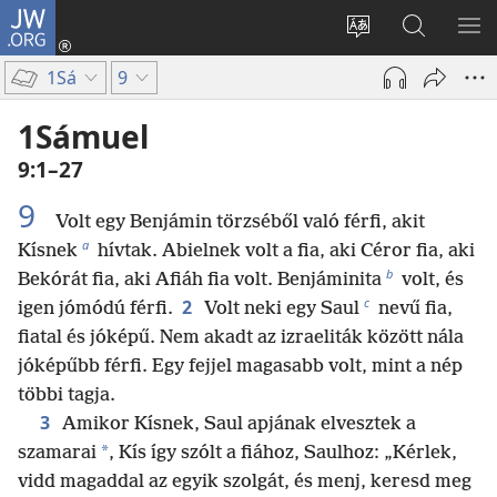
JW.ORG
Bejelentkezés
(opens
Oldal
Keresés
ME
new
nyelvének
a jw.org
ME
1Sá
9
window)
megváltoztatás
honlapon
1Sámuel
9:1–27
9
Volt egy Benjámin törzséből való férfi, akit
a
Kísnek
hívtak. Abielnek volt a fia, aki Céror fia, aki
b
Bekórát fia, aki Afiáh fia volt. Benjáminita
volt, és
c
2
igen jómódú férfi.
Volt neki egy Saul
nevű fia,
fiatal és jóképű. Nem akadt az izraeliták között nála
jóképűbb férfi. Egy fejjel magasabb volt, mint a nép
többi tagja.
3
Amikor Kísnek, Saul apjának elvesztek a
*
szamarai
, Kís így szólt a fiához, Saulhoz: „Kérlek,
vidd magaddal az egyik szolgát, és menj, keresd meg