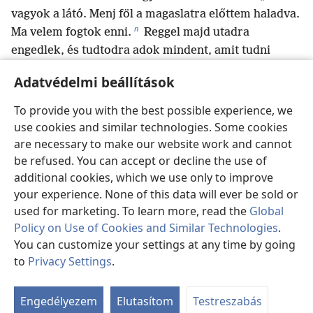
vagyok a látó. Menj föl a magaslatra előttem haladva.
n
Ma velem fogtok enni.
Reggel majd utadra
engedlek, és tudtodra adok mindent, amit tudni
20
*
akarsz
.
A szamarak miatt pedig, amelyek
Adatvédelmi beállítások
o
három napja elvesztek,
ne aggódj, mert
előkerültek. És kié mindaz, ami kívánatos Izraelben?
To provide you with the best possible experience, we
p
21
*
Nemde a tiéd és apád egész családjáé
?
”
Saul
use cookies and similar technologies. Some cookies
erre így válaszolt: „Hát nem benjáminita vagyok én?
are necessary to make our website work and cannot
q
Nemde Izrael törzseinek legkisebbjéből
be refused. You can accept or decline the use of
additional cookies, which we use only to improve
származom? Vajon nem az én családom a
your experience. None of this data will ever be sold or
legjelentéktelenebb Benjámin törzsének minden
used for marketing. To learn more, read the
Global
családja közül? Miért mondasz nekem ilyeneket?”
Policy on Use of Cookies and Similar Technologies
.
22
Sámuel ekkor Sault meg a szolgáját az
You can customize your settings at any time by going
étkezőhelyiségbe vezette. Nekik adta a főhelyet a
to
Privacy Settings
.
23
meghívottak között, akik úgy 30-an lehettek.
Ta
ab
Sámuel így szólt a szakácshoz: „Hozd ki azt a részt,
Engedélyezem
Elutasítom
Testreszabás
amelyet odaadtam, és amelyről azt mondtam neked: