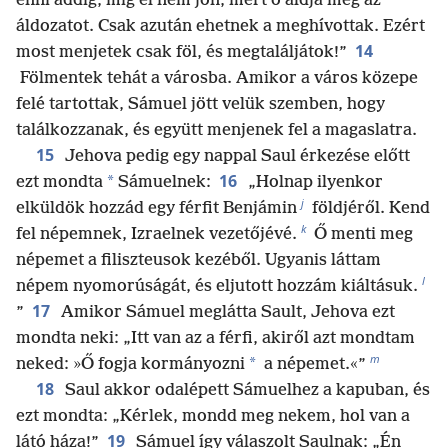
enni addig, míg el nem jön, mert ő áldja meg az
áldozatot. Csak azután ehetnek a meghívottak. Ezért
14
most menjetek csak föl, és megtaláljátok!”
Fölmentek tehát a városba. Amikor a város közepe
felé tartottak, Sámuel jött velük szemben, hogy
találkozzanak, és együtt menjenek fel a magaslatra.
15
Jehova pedig egy nappal Saul érkezése előtt
16
*
ezt mondta
Sámuelnek:
„Holnap ilyenkor
j
elküldök hozzád egy férfit Benjámin
földjéről. Kend
k
fel népemnek, Izraelnek vezetőjévé.
Ő menti meg
népemet a filiszteusok kezéből. Ugyanis láttam
l
népem nyomorúságát, és eljutott hozzám kiáltásuk.
17
”
Amikor Sámuel meglátta Sault, Jehova ezt
mondta neki: „Itt van az a férfi, akiről azt mondtam
m
*
neked: »Ő fogja kormányozni
a népemet.«”
18
Saul akkor odalépett Sámuelhez a kapuban, és
ezt mondta: „Kérlek, mondd meg nekem, hol van a
19
látó háza!”
Sámuel így válaszolt Saulnak: „Én