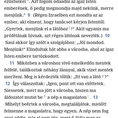
*
ezüstsekel
. Azt fogom odaadni az igaz Isten
emberének, ő pedig megmondja majd nekünk, merre
9
menjünk.”
(Régen Izraelben ezt mondta az az
ember, aki elment, hogy tanácsot kérjen Istentől:
f
„Gyertek, menjünk el a látóhoz
!” Akit ugyanis ma
10
prófétának hívnak, azt régen látónak nevezték.)
Saul akkor így szólt a szolgájához: „Jól mondod.
Menjünk!” Elindultak hát abba a városba, ahol az igaz
Isten embere tartózkodott.
11
Miközben a városhoz vivő emelkedőn mentek
felfelé, találkoztak néhány lánnyal, akik vizet mentek
g
meríteni. Meg is kérdezték tőlük: „Itt van a látó
?”
12
Így válaszoltak: „Igen, pont ott van előttetek.
Siessetek, mert ma jött a városba, hiszen ma
h
i
13
áldozatot mutat be
a nép a magaslaton
.
Mihelyt beértek a városba, megtaláljátok, mielőtt
felmenne a magaslatra, hogy egyen. A nép nem fog