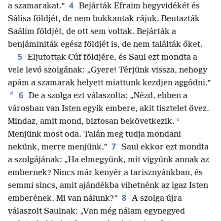
4
a szamarakat.”
Bejárták Efraim hegyvidékét és
Sálisa földjét, de nem bukkantak rájuk. Beutazták
Saálim földjét, de ott sem voltak. Bejárták a
benjáminiták egész földjét is, de nem találták őket.
5
Eljutottak Cúf földjére, és Saul ezt mondta a
vele levő szolgának: „Gyere! Térjünk vissza, nehogy
apám a szamarak helyett miattunk kezdjen aggódni.”
d
6
De a szolga ezt válaszolta: „Nézd, ebben a
városban van Isten egyik embere, akit tisztelet övez.
e
Mindaz, amit mond, biztosan bekövetkezik.
Menjünk most oda. Talán meg tudja mondani
7
nekünk, merre menjünk.”
Saul ekkor ezt mondta
a szolgájának: „Ha elmegyünk, mit vigyünk annak az
embernek? Nincs már kenyér a tarisznyánkban, és
semmi sincs, amit ajándékba vihetnénk az igaz Isten
8
emberének. Mi van nálunk?”
A szolga újra
válaszolt Saulnak: „Van még nálam egynegyed