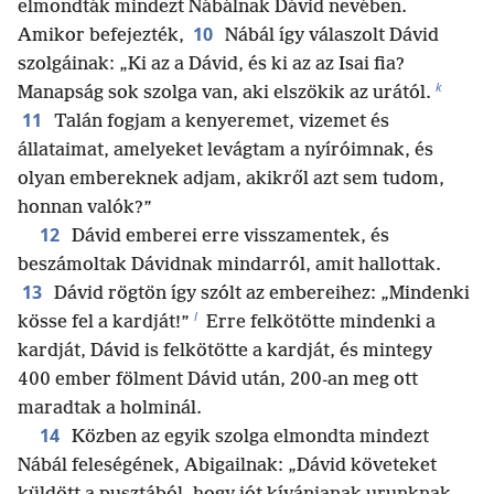
elmondták mindezt Nábálnak Dávid nevében.
10
Amikor befejezték,
Nábál így válaszolt Dávid
szolgáinak: „Ki az a Dávid, és ki az az Isai fia?
k
Manapság sok szolga van, aki elszökik az urától.
11
Talán fogjam a kenyeremet, vizemet és
állataimat, amelyeket levágtam a nyíróimnak, és
olyan embereknek adjam, akikről azt sem tudom,
honnan valók?”
12
Dávid emberei erre visszamentek, és
beszámoltak Dávidnak mindarról, amit hallottak.
13
Dávid rögtön így szólt az embereihez: „Mindenki
l
kösse fel a kardját!”
Erre felkötötte mindenki a
kardját, Dávid is felkötötte a kardját, és mintegy
400 ember fölment Dávid után, 200-an meg ott
maradtak a holminál.
14
Közben az egyik szolga elmondta mindezt
Nábál feleségének, Abigailnak: „Dávid követeket