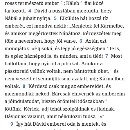
g
h
rossz természetű ember
; Káleb
fiai közé
4
tartozott.
Dávid a pusztában megtudta, hogy
5
Nábál a juhait nyírja.
Elküldte hát hozzá tíz
emberét, ezt mondva nekik: „Menjetek fel Kármelbe,
és amikor megérkeztek Nábálhoz, kérdezzétek meg
6
tőle a nevemben, hogy jól van-e.
Aztán ezt
*
mondjátok: »Élj soká, és légy jó egészségben
te is,
7
és egész háznéped is, és minden, ami a tiéd!
Most
hallottam, hogy nyírod a juhokat. Amikor a
i
pásztoraid velünk voltak, nem bántottuk őket,
és
nem veszett el semmijük sem azalatt, míg Kármelben
8
voltak.
Kérdezd csak meg az embereidet, és
megmondják neked. Bárcsak elnyernék az embereim
*
a jóindulatodat, hiszen örömteli időszakban
jöttünk. Kérlek, adj tehát szolgáidnak és fiadnak,
j
Dávidnak valamit, amit nélkülözni tudsz.
«”
9
Így hát Dávid emberei oda is mentek, és