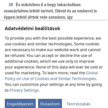
20
És miközben ő a hegy takarásában
szamárháton lefelé tartott, Dávid és az emberei is
éppen lefelé jöttek vele szemben, így
21
összetalálkozott velük.
Dávid így szólt: „Hiába
Adatvédelmi beállítások
vigyáztam ennek mindenére a pusztában. Semmi
s
sem hiányzott abból, ami az övé,
mégis gonosszal
To provide you with the best possible experience, we
t
22
fizet nekem a jóért
.
Mérjen Isten súlyos
use cookies and similar technologies. Some cookies
*
*
büntetést Dávid ellenségeire
,
ha akár csak
are necessary to make our website work and cannot
*
egyetlen férfit
is életben hagyok reggelre az övéi
be refused. You can accept or decline the use of
additional cookies, which we use only to improve
közül!”
your experience. None of this data will ever be sold or
23
Amikor Abigail meglátta Dávidot, sietve
used for marketing. To learn more, read the
Global
leszállt a szamárról, arcra borult előtte, és a földig
Policy on Use of Cookies and Similar Technologies
.
24
meghajolt.
Aztán leborult a lábához, és így szólt:
You can customize your settings at any time by going
„Uram, rajtam legyen a vétek! Kérlek, hadd beszéljen
to
Privacy Settings
.
hozzád szolgálólányod, és hallgasd meg
Ta
25
ab
szolgálólányod szavait!
Kérlek, uram, ne törődj
Engedélyezem
Elutasítom
Testreszabás
u
ezzel a semmirekellő Nábállal
, mert olyan ő,