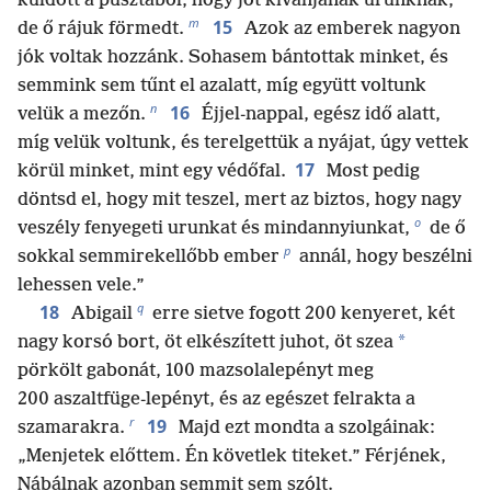
küldött a pusztából, hogy jót kívánjanak urunknak,
m
15
de ő rájuk förmedt.
Azok az emberek nagyon
jók voltak hozzánk. Sohasem bántottak minket, és
semmink sem tűnt el azalatt, míg együtt voltunk
n
16
velük a mezőn.
Éjjel-nappal, egész idő alatt,
míg velük voltunk, és terelgettük a nyájat, úgy vettek
17
körül minket, mint egy védőfal.
Most pedig
döntsd el, hogy mit teszel, mert az biztos, hogy nagy
o
veszély fenyegeti urunkat és mindannyiunkat,
de ő
p
sokkal semmirekellőbb ember
annál, hogy beszélni
lehessen vele.”
q
18
Abigail
erre sietve fogott 200 kenyeret, két
*
nagy korsó bort, öt elkészített juhot, öt szea
pörkölt gabonát, 100 mazsolalepényt meg
200 aszaltfüge-lepényt, és az egészet felrakta a
r
19
szamarakra.
Majd ezt mondta a szolgáinak:
„Menjetek előttem. Én követlek titeket.” Férjének,
Nábálnak azonban semmit sem szólt.