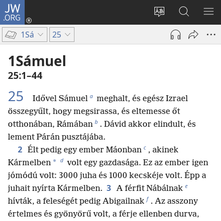
JW.ORG
Bejelentkezés
(opens
Oldal
Keresés
ME
new
nyelvének
a jw.org
ME
1Sá
25
window)
megváltoztatás
honlapon
1Sámuel
25:1–44
25
a
Idővel Sámuel
meghalt, és egész Izrael
összegyűlt, hogy megsirassa, és eltemesse őt
b
otthonában, Rámában
. Dávid akkor elindult, és
lement Párán pusztájába.
c
2
Élt pedig egy ember Máonban
, akinek
d
*
Kármelben
volt egy gazdasága. Ez az ember igen
jómódú volt: 3000 juha és 1000 kecskéje volt. Épp a
e
3
juhait nyírta Kármelben.
A férfit Nábálnak
f
hívták, a feleségét pedig Abigailnak
. Az asszony
értelmes és gyönyörű volt, a férje ellenben durva,