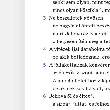
senki sem olyan, mint te
c
nincs olyan kőszikla
, m
3
Ne beszéljetek gőgösen,
ne hagyja el öntelt beszé
mert Jehova az ismeret 
ő helyesen ítéli meg a te
4
A vitézek íjai darabokra t
de akik botladoznak, er
5
A jóllakottaknak kenyérért
az éhezők viszont nem é
A meddő hetet hoz világ
de akinek sok fia volt, 
6
*
Jehova öl és éltet
,
*
a sírba
juttat, és felho