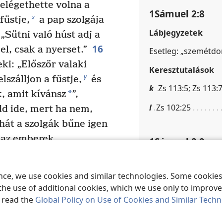
elégethette volna a
1Sámuel 2:8
x
 füstje,
a pap szolgája
Lábjegyzetek
„Sütni való húst adj a
16
l, csak a nyerset.”
Esetleg: „szemétdo
i: „Először valaki
Keresztutalások
y
elszálljon a füstje,
és
k
Zs 113:5; Zs 113:7
*
, amit kívánsz
”,
l
Zs 102:25
dd ide, mert ha nem,
hát a szolgák bűne igen
az emberek
1Sámuel 2:9
t áldozatot.
Keresztutalások
a
tt szolgált
,
ence, we use cookies and similar technologies. Some cooki
m
Zs 91:11; Zs 97:1
abár még csak kisfiú
the use of additional cookies, which we use only to improve 
t neki egy kicsi
o
Zs 33:16; Za 4:6
, read the
Global Policy on Use of Cookies and Similar Tech
ben fölvitte neki,
n
Zs 37:28