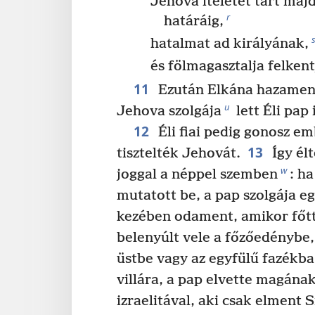
Jehova ítéletet tart majd
r
határáig,
hatalmat ad királyának,
és fölmagasztalja felkent
11
Ezután Elkána hazament
u
Jehova szolgája
lett Éli pap 
12
Éli fiai pedig gonosz em
13
tisztelték Jehovát.
Így él
w
joggal a néppel szemben
: h
mutatott be, a pap szolgája e
kezében odament, amikor főtt
belenyúlt vele a főzőedénybe,
üstbe vagy az egyfülű fazékba
villára, a pap elvette magána
izraelitával, aki csak elment S