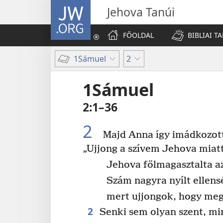
JW.ORG
Jehova Tanúi
FŐOLDAL
BIBLIAI T
1Sámuel
2
1Sámuel
2:1–36
2
Majd Anna így imádkozot
„Ujjong a szívem Jehova miatt
Jehova fölmagasztalta a
Szám nagyra nyílt ellens
mert ujjongok, hogy meg
2
Senki sem olyan szent, mi