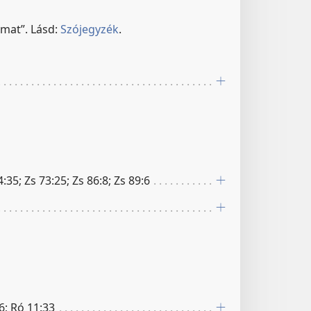
amat”. Lásd:
Szójegyzék
.
35; Zs 73:25; Zs 86:8; Zs 89:6
16; Ró 11:33