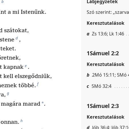
Lábjegyzetek
b
;
Szó szerint: „szarv
int a mi Istenünk.
Keresztutalások
d szátokat,
a
Zs 13:6; Lk 1:46
d
Istene
,
tteket.
1Sámuel 2:2
öretnek,
Keresztutalások
e
őt kapnak
.
b
2Mó 15:11; 5Mó 4:
 kell elszegődniük,
f
heznek többé.
c
5Mó 32:4
g
ra,
*
az magára marad
.
1Sámuel 2:3
Keresztutalások
h
z onnan.
d
Jób 36:4; Jób 37: