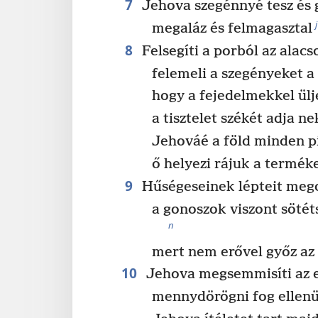
7
Jehova szegénnyé tesz és 
j
megaláz és felmagasztal
8
Felsegíti a porból az alacs
felemeli a szegényeket 
hogy a fejedelmekkel ülj
a tisztelet székét adja ne
Jehováé a föld minden pi
ő helyezi rájuk a termék
9
Hűségeseinek lépteit meg
a gonoszok viszont söté
n
mert nem erővel győz a
10
Jehova megsemmisíti az e
mennydörögni fog ellenü