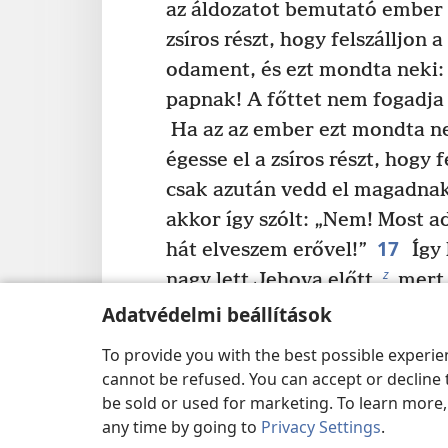
az áldozatot bemutató ember 
zsíros részt, hogy felszálljon a
odament, és ezt mondta neki: 
papnak! A főttet nem fogadja e
Ha az az ember ezt mondta nek
égesse el a zsíros részt, hogy f
csak azután vedd el magadnak
akkor így szólt: „Nem! Most a
17
hát elveszem erővel!”
Így 
z
nagy lett Jehova előtt,
mert 
megvetették a Jehovának szán
Adatvédelmi beállítások
18
Sámuel pedig Jehova elő
To provide you with the best possible experi
b
*
lenvászon efódot viselve
,
h
cannot be refused. You can accept or decline 
19
volt.
Anyja mindig készítet
be sold or used for marketing. To learn more
any time by going to
Privacy Settings
.
ujjatlan köpenyt, és minden év