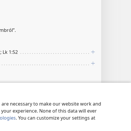
mbról”.
; Lk 1:52
es are necessary to make our website work and
0; Zs 121:3
your experience. None of this data will ever
nologies
. You can customize your settings at