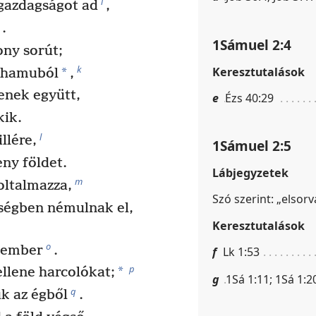
i
gazdagságot ad
,
.
1Sámuel 2:4
ony sorút;
k
Keresztutalások
*
a hamuból
,
enek együtt,
e
Ézs 40:29
kik.
l
llére,
1Sámuel 2:5
eny földet.
Lábjegyzetek
m
oltalmazza,
Szó szerint: „elsorv
tségben némulnak el,
Keresztutalások
o
z ember
.
f
Lk 1:53
p
*
llene harcolókat;
g
1Sá 1:11; 1Sá 1:2
q
k az égből
.