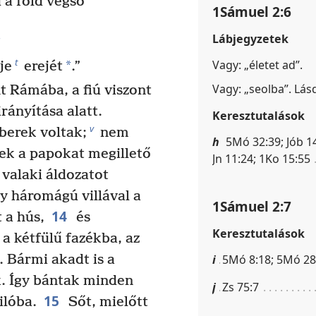
 a föld végső
1Sámuel 2:6
Lábjegyzetek
s
t
Vagy: „életet ad”.
*
je
erejét
.”
Vagy: „seolba”. Lás
 Rámába, a fiú viszont
irányítása alatt.
Keresztutalások
v
berek voltak;
nem
h
5Mó 32:39; Jób 14
tek a papokat megillető
Jn 11:24; 1Ko 15:55
a valaki áldozatot
gy háromágú villával a
1Sámuel 2:7
14
 a hús,
és
Keresztutalások
 a kétfülű fazékba, az
. Bármi akadt is a
i
5Mó 8:18; 5Mó 28:1
k. Így bántak minden
j
Zs 75:7
15
ilóba.
Sőt, mielőtt