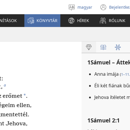
magyar
Bejelentke
Válassz
(open
nyelvet
new
ANÍTÁSOK
KÖNYVTÁR
HÍREK
RÓLUNK
windo
1Sámuel – Átte
Anna imája
(
1–11.
t:
Éli két fiának b
a
,
*
z erőmet
.
Jehova ítéletet 
égeim ellen,
mentettél.
1Sámuel 2:1
nt Jehova,