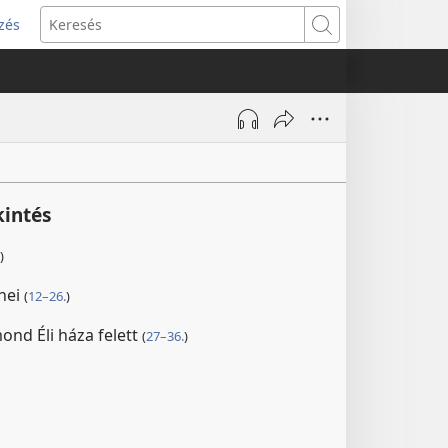
zés
s
Keresés
w)
kintés
)
űnei
(
12–26.
)
mond Éli háza felett
(
27–36.
)