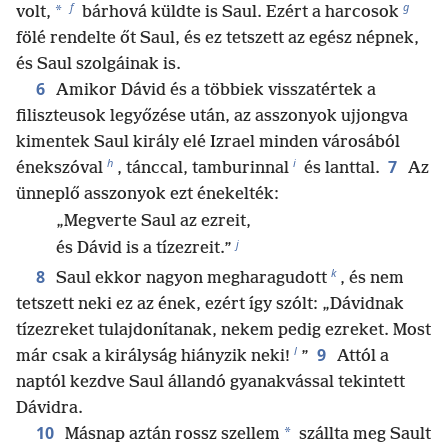
f
g
*
volt,
bárhová küldte is Saul. Ezért a harcosok
fölé rendelte őt Saul, és ez tetszett az egész népnek,
és Saul szolgáinak is.
6
Amikor Dávid és a többiek visszatértek a
filiszteusok legyőzése után, az asszonyok ujjongva
kimentek Saul király elé Izrael minden városából
h
i
7
énekszóval
, tánccal, tamburinnal
és lanttal.
Az
ünneplő asszonyok ezt énekelték:
„Megverte Saul az ezreit,
j
és Dávid is a tízezreit.”
k
8
Saul ekkor nagyon megharagudott
, és nem
tetszett neki ez az ének, ezért így szólt: „Dávidnak
tízezreket tulajdonítanak, nekem pedig ezreket. Most
l
9
már csak a királyság hiányzik neki!
”
Attól a
naptól kezdve Saul állandó gyanakvással tekintett
Dávidra.
10
*
Másnap aztán rossz szellem
szállta meg Sault