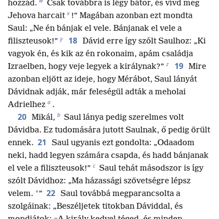
w
hozzád.
Csak továbbra is légy bátor, és vívd meg
x
Jehova harcait
!” Magában azonban ezt mondta
Saul: „Ne én bánjak el vele. Bánjanak el vele a
y
18
filiszteusok!”
Dávid erre így szólt Saulhoz: „Ki
vagyok én, és kik az én rokonaim, apám családja
z
19
Izraelben, hogy veje legyek a királynak?”
Mire
azonban eljött az ideje, hogy Mérábot, Saul lányát
Dávidnak adják, már feleségül adták a meholai
a
Adrielhez
.
b
20
Mikál,
Saul lánya pedig szerelmes volt
Dávidba. Ez tudomására jutott Saulnak, ő pedig örült
21
ennek.
Saul ugyanis ezt gondolta: „Odaadom
neki, hadd legyen számára csapda, és hadd bánjanak
c
el vele a filiszteusok!”
Saul tehát másodszor is így
szólt Dávidhoz: „Ma házassági szövetségre lépsz
22
*
velem.
”
Saul továbbá megparancsolta a
szolgáinak: „Beszéljetek titokban Dáviddal, és