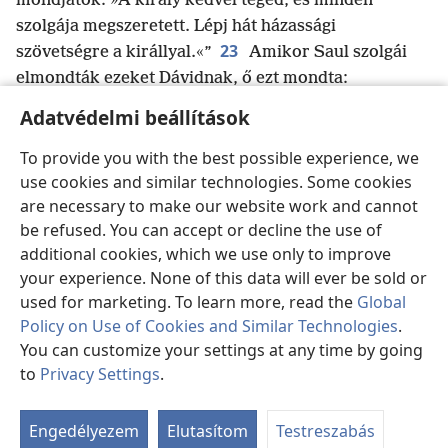
mondjátok: »A király kedvel téged, és minden
szolgája megszeretett. Lépj hát házassági
23
szövetségre a királlyal.«”
Amikor Saul szolgái
elmondták ezeket Dávidnak, ő ezt mondta:
„Szerintetek olyan mindennapos dolog házassági
Adatvédelmi beállítások
szövetségre lépni a királlyal? Hiszen én szegény és
d
24
jelentéktelen ember vagyok!
”
Hírt vittek tehát
To provide you with the best possible experience, we
use cookies and similar technologies. Some cookies
Saulnak a szolgái: „Ilyen szavakkal szólt Dávid.”
are necessary to make our website work and cannot
25
Saul erre ezt mondta: „Így szóljatok Dávidhoz:
be refused. You can accept or decline the use of
e
»A király nem a menyasszonyárnak
örülne, hanem
additional cookies, which we use only to improve
f
100 filiszteus előbőrének
, hogy bosszút álljon a
your experience. None of this data will ever be sold or
király ellenségein.«” Saul ugyanis azt tervezte, hogy
used for marketing. To learn more, read the
Global
26
végez Dáviddal a filiszteusok keze által.
A szolgái
Policy on Use of Cookies and Similar Technologies
.
tehát közölték Dáviddal ezeket a szavakat, ő pedig
You can customize your settings at any time by going
g
örült, hogy házassági szövetségre léphet a királlyal
.
to
Privacy Settings
.
Ta
27
Még nem telt le a megadott idő,
mikor Dávid
ab
elment az embereivel, és megölt 200 filiszteus férfit.
Engedélyezem
Elutasítom
Testreszabás
Ezután elvitte az előbőrüket a királynak, hogy