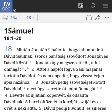
JW.ORG
Bejelentkezés
(opens
Oldal
Keresés
ME
new
nyelvének
a jw.org
ME
1Sá
18
window)
megváltoztatás
honlapon
1Sámuel
18:1–30
18
a
Miután Jonatán
hallotta, hogy mit mondott
Dávid Saulnak, szoros barátság szövődött Jonatán és
*
Dávid között
. Jonatán úgy megszerette őt, mint
b
2
*
önmagát
.
Attól a naptól fogva Saul magánál
tartotta Dávidot, és nem engedte, hogy visszatérjen
c
3
apja házához.
Jonatán pedig szövetséget kötött
d
e
*
Dáviddal,
mert úgy szerette őt, mint önmagát
.
4
Levette az ujjatlan köpenyét, és odaadta
Dávidnak. A harci öltözetét, a kardját, az íját és az
5
övét is neki adta.
Dávid pedig kivonult, és sikeres