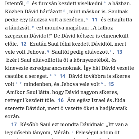
m
*
Istentől,
és furcsán kezdett viselkedni
a házban.
n
Közben Dávid hárfázott
, mint máskor is. Saulnak
o
11
pedig egy lándzsa volt a kezében,
és elhajította
p
a lándzsát,
ezt mondva magában: „A falhoz
szegezem Dávidot!” De Dávid kétszer is elmenekült
12
előle.
Ezután Saul félni kezdett Dávidtól, mert
q
r
13
vele volt Jehova,
Saultól pedig eltávozott
.
Ezért Saul eltávolította őt a környezetéből, és
kinevezte ezredparancsnoknak. Így hát Dávid vezette
s
14
*
csatába a sereget.
Dávid továbbra is sikeres
t
u
15
*
volt
mindenben, és Jehova vele volt
.
Amikor Saul látta, hogy Dávid nagyon sikeres,
16
rettegni kezdett tőle.
Ám egész Izrael és Júda
szerette Dávidot, mert ő vezette őket a hadjárataik
során.
17
Később Saul ezt mondta Dávidnak: „Itt van a
v
legidősebb lányom, Méráb.
Feleségül adom őt