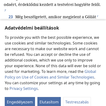
odaért, érdeklődni kezdett a testvérei hogyléte felől.
y
z
23
Még beszélgetett, amikor megjelent a Góliát
nevű harcos, a Gátból való filiszteus. Előjött a
Adatvédelmi beállítások
filiszteusok csatasorából, és ugyanazt mondta, mint
a
24
korábban
. Dávid pedig meghallotta ezt.
To provide you with the best possible experience, we
Amikor Izrael férfiai meglátták ezt az embert,
use cookies and similar technologies. Some cookies
b
25
félelmükben
elfutottak előle.
Ezt mondogatták:
are necessary to make our website work and cannot
„Látjátok ezt az embert, aki felénk tart? Azért jön,
be refused. You can accept or decline the use of
c
additional cookies, which we use only to improve
*
hogy gúnyt űzzön
Izraelből.
A király nagy
your experience. None of this data will ever be sold or
gazdagsággal halmozza el azt a férfit, aki megöli őt.
used for marketing. To learn more, read the
Global
d
Neki adja a lányát,
és felmenti az apja házát az
Policy on Use of Cookies and Similar Technologies
.
Izraelben érvényes kötelezettségek alól.”
You can customize your settings at any time by going
26
Dávid erre odaszólt a közelében álló
to
Privacy Settings
.
férfiaknak: „Mi lesz azzal az emberrel, aki megöli ott
Ta
ab
azt a filiszteust, és lemossa Izraelről a gyalázatot?
Engedélyezem
Elutasítom
Testreszabás
Hát ki ez a körülmetéletlen filiszteus, hogy gúnyt