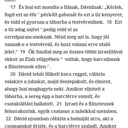
előtt.
17
És Isai ezt mondta a fiának, Dávidnak: „Kérlek,
*
fogd ezt az éfa
pörkölt gabonát és ezt a tíz kenyeret,
18
és vidd el gyorsan a táborba a testvéreidnek.
Ezt
*
a tíz adag sajtot
pedig vidd el az
ezredparancsnoknak. Nézd meg azt is, hogy jól
vannak-e a testvéreid, és hozz valami erre utaló
19
jelet.”
Ők Saullal meg az összes többi izraelitával
w
ekkor az Elah völgyében
voltak, hogy harcoljanak
x
a filiszteusok ellen
.
20
Dávid tehát fölkelt kora reggel, rábízta
valakire a juhokat, majd összepakolt, és elment,
ahogy Isai meghagyta neki. Amikor eljutott a
táborba, a sereg épp a harctérre vonult, és
21
csatakiáltást hallatott.
Izrael és a filiszteusok
felsorakoztak, egyik csatasor a másikkal szemben.
22
Dávid nyomban rábízta a holmiját arra, aki a
csomagokat őrizte, és a harctérre szaladt. Amikor