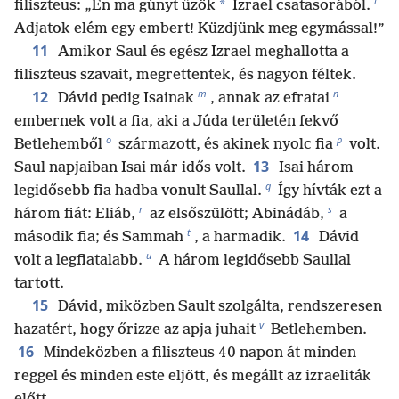
l
*
filiszteus: „Én ma gúnyt űzök
Izrael csatasorából.
Adjatok elém egy embert! Küzdjünk meg egymással!”
11
Amikor Saul és egész Izrael meghallotta a
filiszteus szavait, megrettentek, és nagyon féltek.
m
n
12
Dávid pedig Isainak
, annak az efratai
embernek volt a fia, aki a Júda területén fekvő
o
p
Betlehemből
származott, és akinek nyolc fia
volt.
13
Saul napjaiban Isai már idős volt.
Isai három
q
legidősebb fia hadba vonult Saullal.
Így hívták ezt a
r
s
három fiát: Eliáb,
az elsőszülött; Abinádáb,
a
t
14
második fia; és Sammah
, a harmadik.
Dávid
u
volt a legfiatalabb.
A három legidősebb Saullal
tartott.
15
Dávid, miközben Sault szolgálta, rendszeresen
v
hazatért, hogy őrizze az apja juhait
Betlehemben.
16
Mindeközben a filiszteus 40 napon át minden
reggel és minden este eljött, és megállt az izraeliták