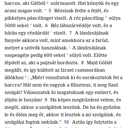
g
harcos, aki Gátból
származott. Hat könyök és egy
5
*
arasz magas volt.
Rézsisak fedte a fejét, és
h
pikkelyes páncélinget viselt. A réz páncéling
súlya
6
*
5000 sekel
volt.
Réz lábszárvédője volt, és a
i
7
hátán egy rézdárdát
viselt.
A lándzsájának
fanyele akkora volt, mint amekkora az a farúd,
j
melyet a szövők használnak.
A lándzsájának
*
vaspengéje pedig 600 sekel
súlyú volt. Előtte
8
lépdelt az, aki a pajzsát hordozta.
Majd Góliát
megállt, és így kiáltott az Izrael csatasorában
k
állókhoz
: „Miért vonultatok ki és sorakoztatok fel a
harcra? Hát nem én vagyok a filiszteus, ti meg Saul
szolgái? Válasszatok ki magatoknak egy embert, és
9
jöjjön le hozzám!
Ha képes megküzdeni velem, és
megöl, akkor a szolgáitok leszünk. De ha én győzöm
le és ölöm meg őt, akkor ti lesztek a mi szolgáink, és
10
szolgálni fogtok nekünk.”
Aztán így folytatta a