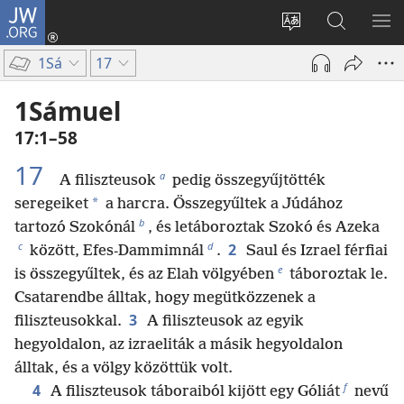
JW.ORG
Bejelentkezés
(opens
Oldal
Keresés
ME
new
nyelvének
a jw.org
ME
1Sá
17
window)
megváltoztatás
honlapon
1Sámuel
17:1–58
17
a
A filiszteusok
pedig összegyűjtötték
*
seregeiket
a harcra. Összegyűltek a Júdához
b
tartozó Szokónál
, és letáboroztak Szokó és Azeka
c
d
2
között, Efes-Dammimnál
.
Saul és Izrael férfiai
e
is összegyűltek, és az Elah völgyében
táboroztak le.
Csatarendbe álltak, hogy megütközzenek a
3
filiszteusokkal.
A filiszteusok az egyik
hegyoldalon, az izraeliták a másik hegyoldalon
álltak, és a völgy közöttük volt.
f
4
A filiszteusok táboraiból kijött egy Góliát
nevű