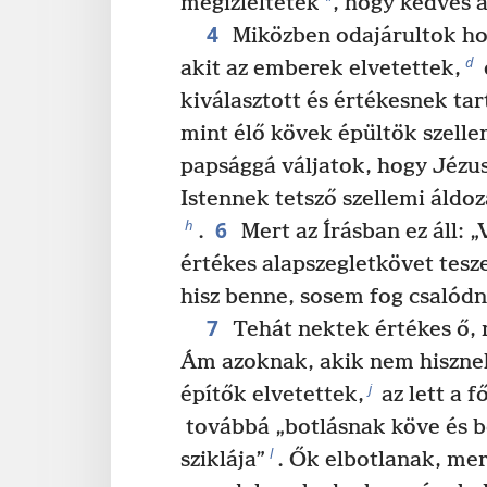
*
megízleltétek
, hogy kedves a
4
Miközben odajárultok hoz
d
akit az emberek elvetettek,
kiválasztott és értékesnek tar
mint élő kövek épültök szelle
papsággá váljatok, hogy Jézus 
Istennek tetsző szellemi áldo
6
h
.
Mert az Írásban ez áll: „
értékes alapszegletkövet tesze
hisz benne, sosem fog csalódn
7
Tehát nektek értékes ő, 
Ám azoknak, akik nem hisznek
j
építők elvetettek,
az lett a f
továbbá „botlásnak köve és 
l
sziklája”
. Ők elbotlanak, me