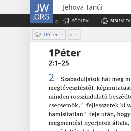
JW.ORG
Jehova Tanúi
FŐOLDAL
BIBLIAI T
1Péter
2
1Péter
2:1–25
2
Szabaduljatok hát meg mi
megtévesztéstől, képmutatástó
minden rosszindulatú beszédt
b
csecsemők,
fejlesszetek ki 
*
hamisítatlan
teje után, hogy
megmentést nyerjetek általa,