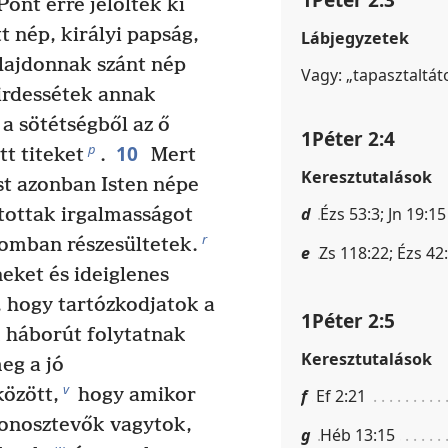
ont erre jelölték ki
t nép, királyi papság,
Lábjegyzetek
lajdonnak szánt nép
Vagy: „tapasztaltát
irdessétek annak
 a sötétségből az ő
1Péter 2:4
10
p
t titeket
.
Mert
Keresztutalások
t azonban Isten népe
d
Ézs 53:3; Jn 19:15
ottak irgalmasságot
r
lomban részesültetek.
e
Zs 118:22; Ézs 42:
eket és ideiglenes
, hogy tartózkodjatok a
1Péter 2:5
háborút folytatnak
Keresztutalások
eg a jó
v
között,
hogy amikor
f
Ef 2:21
gonosztevők vagytok,
g
Héb 13:15