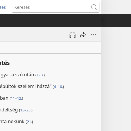
zés
s
Keresés
w)
ntés
ágyat a szó után
(
1–3.
)
 épültök szellemi házzá”
(
4–10.
)
ágban
(
11–12.
)
ndeltség
(
13–25.
)
inta nekünk
(
21.
)