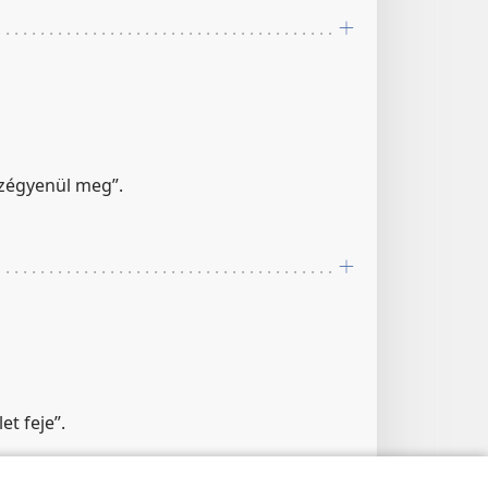
szégyenül meg”.
et feje”.