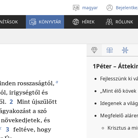
magyar
Bejelentke
Válassz
(open
nyelvet
new
ANÍTÁSOK
KÖNYVTÁR
HÍREK
RÓLUNK
windo
1Péter – Átteki
Fejlesszünk ki v
a
nden rosszaságtól,
„Mint élő kövek
l, irigységtől és
2
ől.
Mint újszülött
Idegenek a vil
vágyakozást a szó
Megfelelő aláre
 növekedjetek, és
Krisztus a m
3
c
feltéve, hogy