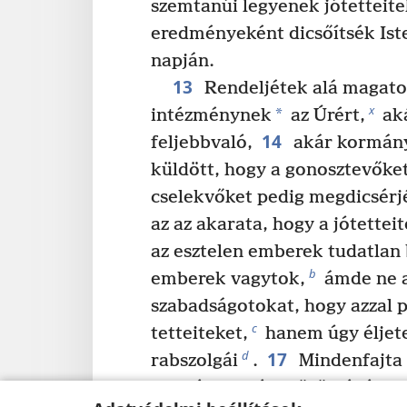
szemtanúi legyenek jótetteit
eredményeként dicsőítsék Ist
napján.
13
Rendeljétek alá magat
x
*
intézménynek
az Úrért,
aká
14
feljebbvaló,
akár kormány
küldött, hogy a gonosztevőke
cselekvőket pedig megdicsérj
az az akarata, hogy a jótettei
az esztelen emberek tudatlan 
b
emberek vagytok,
ámde ne a
szabadságotokat, hogy azzal p
c
tetteiteket,
hanem úgy éljete
17
d
rabszolgái
.
Mindenfajta 
*
testvérek egész közösségét
s