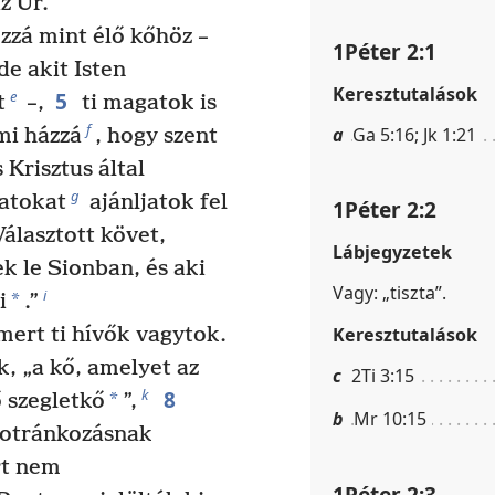
z Úr.
zá mint élő kőhöz –
1Péter 2:1
de akit Isten
Keresztutalások
5
e
t
–,
ti magatok is
f
a
Ga 5:16; Jk 1:21
mi házzá
, hogy szent
Krisztus által
g
zatokat
ajánljatok fel
1Péter 2:2
Választott követ,
Lábjegyzetek
k le Sionban, és aki
Vagy: „tiszta”.
i
*
i
.”
mert ti hívők vagytok.
Keresztutalások
, „a kő, amelyet az
c
2Ti 3:15
8
k
*
ő szegletkő
”,
b
Mr 10:15
botránkozásnak
rt nem
1Péter 2:3