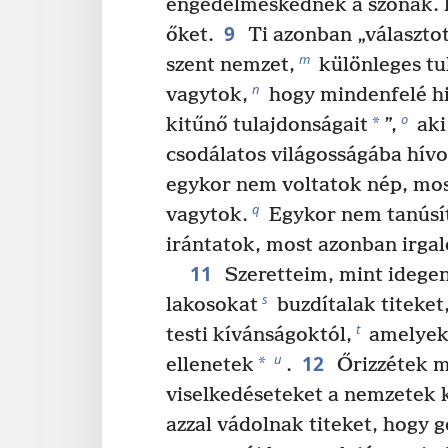
engedelmeskednek a szónak. P
9
őket.
Ti azonban „választot
m
szent nemzet,
különleges tu
n
vagytok,
hogy mindenfelé h
o
*
kitűnő tulajdonságait
”,
aki
csodálatos világosságába hívot
egykor nem voltatok nép, mos
q
vagytok.
Egykor nem tanúsít
irántatok, most azonban irga
11
Szeretteim, mint idegen
s
lakosokat
buzdítalak titeket
t
testi kívánságoktól,
amelyek 
12
u
*
ellenetek
.
Őrizzétek m
viselkedéseteket a nemzetek 
azzal vádolnak titeket, hogy 