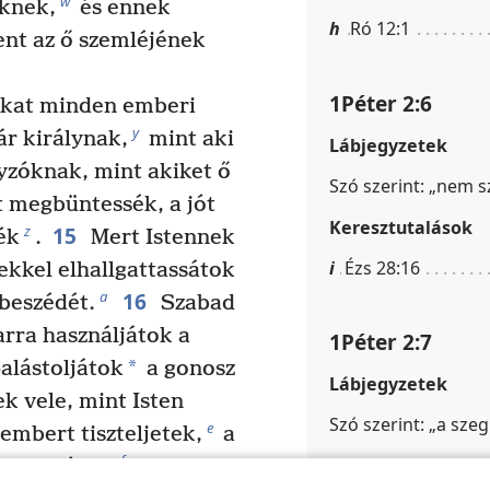
w
eknek,
és ennek
h
Ró 12:1
ent az ő szemléjének
1Péter 2:6
okat minden emberi
y
r királynak,
mint aki
Lábjegyzetek
zóknak, mint akiket ő
Szó szerint: „nem 
t megbüntessék, a jót
Keresztutalások
15
z
ék
.
Mert Istennek
i
Ézs 28:16
tekkel elhallgattassátok
16
a
beszédét.
Szabad
rra használjátok a
1Péter 2:7
*
alástoljátok
a gonosz
Lábjegyzetek
k vele, mint Isten
Szó szerint: „a szegl
e
embert tiszteljetek,
a
f
Keresztutalások
zeressétek,
Istent