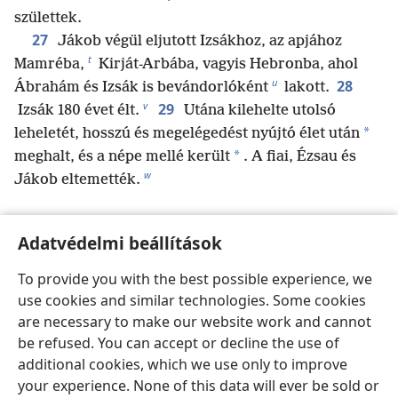
születtek.
27
Jákob végül eljutott Izsákhoz, az apjához
t
Mamréba,
Kirját-Arbába, vagyis Hebronba, ahol
u
28
Ábrahám és Izsák is bevándorlóként
lakott.
v
29
Izsák 180 évet élt.
Utána kilehelte utolsó
*
leheletét, hosszú és megelégedést nyújtó élet után
*
meghalt, és a népe mellé került
. A fiai, Ézsau és
w
Jákob eltemették.
Adatvédelmi beállítások
Előző
Következő
To provide you with the best possible experience, we
use cookies and similar technologies. Some cookies
are necessary to make our website work and cannot
Kiadói információk
be refused. You can accept or decline the use of
additional cookies, which we use only to improve
Copyright
©
2026
Watch Tower Bible and Tract Society of
your experience. None of this data will ever be sold or
Pennsylvania.