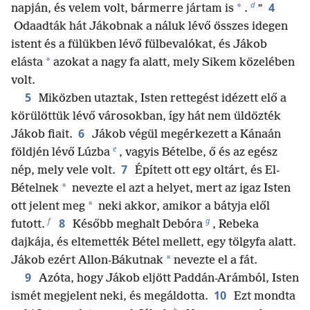
d
4
*
napján, és velem volt, bármerre jártam is
.
”
Odaadták hát Jákobnak a náluk lévő összes idegen
istent és a fülükben lévő fülbevalókat, és Jákob
*
elásta
azokat a nagy fa alatt, mely Sikem közelében
volt.
5
Miközben utaztak, Isten rettegést idézett elő a
körülöttük lévő városokban, így hát nem üldözték
6
Jákob fiait.
Jákob végül megérkezett a Kánaán
e
földjén lévő Lúzba
, vagyis Bételbe, ő és az egész
7
nép, mely vele volt.
Épített ott egy oltárt, és El-
*
Bételnek
nevezte el azt a helyet, mert az igaz Isten
*
ott jelent meg
neki akkor, amikor a bátyja elől
f
g
8
futott.
Később meghalt Debóra
, Rebeka
dajkája, és eltemették Bétel mellett, egy tölgyfa alatt.
*
Jákob ezért Allon-Bákutnak
nevezte el a fát.
9
Azóta, hogy Jákob eljött Paddán-Arámból, Isten
10
ismét megjelent neki, és megáldotta.
Ezt mondta