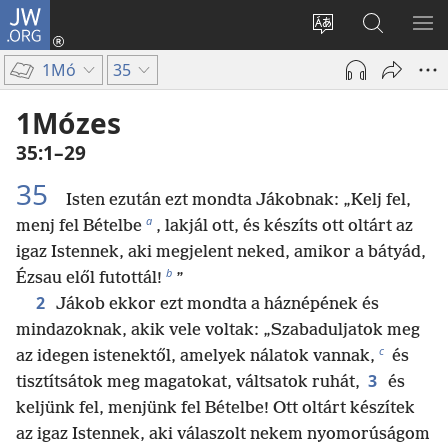
JW.ORG
Bejelentkezés
(opens
Oldal
Keresés
ME
new
nyelvének
a jw.org
ME
1Mó
35
window)
megváltoztatás
honlapon
1Mózes
35:1–29
35
Isten ezután ezt mondta Jákobnak: „Kelj fel,
a
menj fel Bételbe
, lakjál ott, és készíts ott oltárt az
igaz Istennek, aki megjelent neked, amikor a bátyád,
b
Ézsau elől futottál!
”
2
Jákob ekkor ezt mondta a háznépének és
mindazoknak, akik vele voltak: „Szabaduljatok meg
c
az idegen istenektől, amelyek nálatok vannak,
és
3
tisztítsátok meg magatokat, váltsatok ruhát,
és
keljünk fel, menjünk fel Bételbe! Ott oltárt készítek
az igaz Istennek, aki válaszolt nekem nyomorúságom