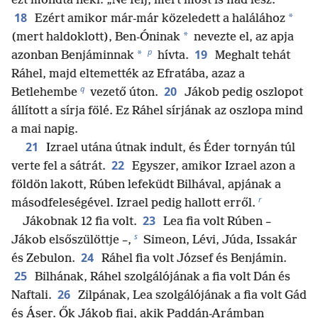
ezt mondta neki: „Ne félj, mert most is fiad lesz.”
18
*
Ezért amikor már-már közeledett a halálához
*
(mert haldoklott), Ben-Óninak
nevezte el, az apja
p
19
*
azonban Benjáminnak
hívta.
Meghalt tehát
Ráhel, majd eltemették az Efratába, azaz a
q
20
Betlehembe
vezető úton.
Jákob pedig oszlopot
állított a sírja fölé. Ez Ráhel sírjának az oszlopa mind
a mai napig.
21
Izrael utána útnak indult, és Éder tornyán túl
22
verte fel a sátrát.
Egyszer, amikor Izrael azon a
földön lakott, Rúben lefeküdt Bilhával, apjának a
r
másodfeleségével. Izrael pedig hallott erről.
23
Jákobnak 12 fia volt.
Lea fia volt Rúben –
s
Jákob elsőszülöttje –,
Simeon, Lévi, Júda, Issakár
24
és Zebulon.
Ráhel fia volt József és Benjámin.
25
Bilhának, Ráhel szolgálójának a fia volt Dán és
26
Naftali.
Zilpának, Lea szolgálójának a fia volt Gád
és Áser. Ők Jákob fiai, akik Paddán-Arámban