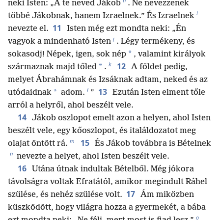
h
neki Isten: „A te neved Jákob
. Ne nevezzenek
i
többé Jákobnak, hanem Izraelnek.” És Izraelnek
11
nevezte el.
Isten még ezt mondta neki: „Én
j
vagyok a mindenható Isten
. Légy termékeny, és
*
sokasodj! Népek, igen, sok nép
, valamint királyok
k
12
*
származnak majd tőled
.
A földet pedig,
melyet Ábrahámnak és Izsáknak adtam, neked és az
l
13
*
utódaidnak
adom.
”
Ezután Isten elment tőle
arról a helyről, ahol beszélt vele.
14
Jákob oszlopot emelt azon a helyen, ahol Isten
beszélt vele, egy kőoszlopot, és italáldozatot meg
m
15
olajat öntött rá.
És Jákob továbbra is Bételnek
n
nevezte a helyet, ahol Isten beszélt vele.
16
Utána útnak indultak Bételből. Még jókora
távolságra voltak Efratától, amikor megindult Ráhel
17
szülése, és nehéz szülése volt.
Ám miközben
küszködött, hogy világra hozza a gyermekét, a bába
o