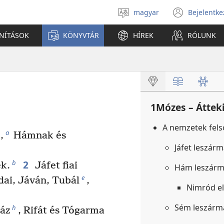
magyar
Bejelentke
Válassz
(open
nyelvet
new
ANÍTÁSOK
KÖNYVTÁR
HÍREK
RÓLUNK
windo
1Mózes – Áttek
A nemzetek fel
a
,
Hámnak és
Jáfet leszár
2
b
ek.
Jáfet fiai
Hám leszárm
e
dai, Jáván, Tubál
,
Nimród el
Sém leszárm
h
áz
, Rifát és Tógarma