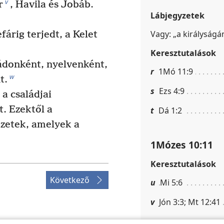
v
r
, Havila és Jobáb.
Lábjegyzetek
Vagy: „a királyságá
árig terjedt, a Kelet
Keresztutalások
ádonként, nyelvenként,
r
1Mó 11:9
w
t.
s
Ezs 4:9
a családjai
. Ezektől a
t
Dá 1:2
zetek, amelyek a
1Mózes 10:11
Keresztutalások
Következő
u
Mi 5:6
v
Jón 3:3; Mt 12:41