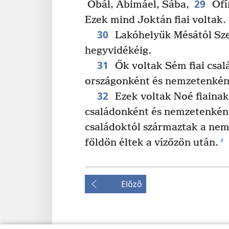
29
Obál, Abimáel, Sába,
Ofí
Ezek mind Joktán fiai voltak.
30
Lakóhelyük Mésától Szef
hegyvidékéig.
31
Ők voltak Sém fiai csal
országonként és nemzetenkén
32
Ezek voltak Noé fiainak 
családonként és nemzetenként
családoktól származtak a nem
x
földön éltek a vízözön után.
Előző