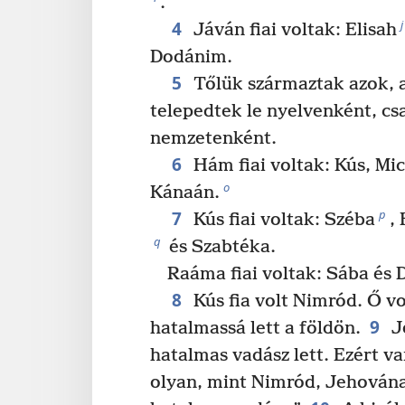
.
4
j
Jáván fiai voltak: Elisah
Dodánim.
5
Tőlük származtak azok, a
telepedtek le nyelvenként, cs
nemzetenként.
6
Hám fiai voltak: Kús, Mi
o
Kánaán.
7
p
Kús fiai voltak: Széba
,
q
és Szabtéka.
Raáma fiai voltak: Sába és 
8
Kús fia volt Nimród. Ő vol
9
hatalmassá lett a földön.
J
hatalmas vadász lett. Ezért 
olyan, mint Nimród, Jehována