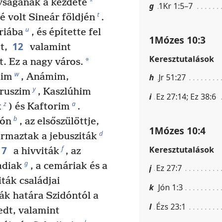
*
yságának a kezdete
g
1Kr 1:5–7
t
é volt Sineár földjén
.
u
riába
, és építette fel
1Mózes 10:3
12
t,
valamint
Keresztutalások
*
. Ez a nagy város.
w
dim
, Anámim,
h
Jr 51:27
y
ruszim
, Kaszlúhim
i
Ez 27:14; Ez 38:6
z
a
k
) és Kaftorim
.
b
dón
, az elsőszülöttje,
1Mózes 10:4
d
rmaztak a jebusziták
17
f
Keresztutalások
a hivviták
, az
g
adiak
, a cemáriak és a
j
Ez 27:7
ták családjai
k
Jón 1:3
k határa Szidóntól a
l
Ézs 23:1
edt, valamint