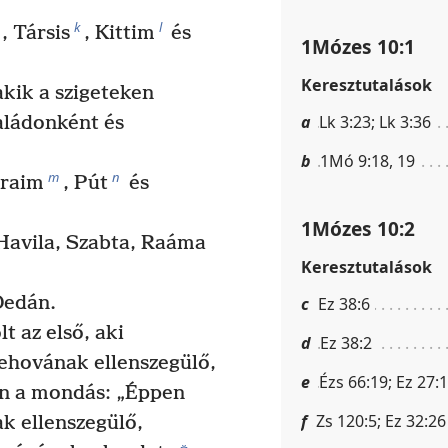
k
l
, Társis
, Kittim
és
1Mózes 10:1
Keresztutalások
kik a szigeteken
a
Lk 3:23; Lk 3:36
aládonként és
b
1Mó 9:18, 19
m
n
craim
, Pút
és
1Mózes 10:2
 Havila, Szabta, Raáma
Keresztutalások
Dedán.
c
Ez 38:6
t az első, aki
d
Ez 38:2
ehovának ellenszegülő,
e
Ézs 66:19; Ez 27:
van a mondás: „Éppen
f
Zs 120:5; Ez 32:26
k ellenszegülő,