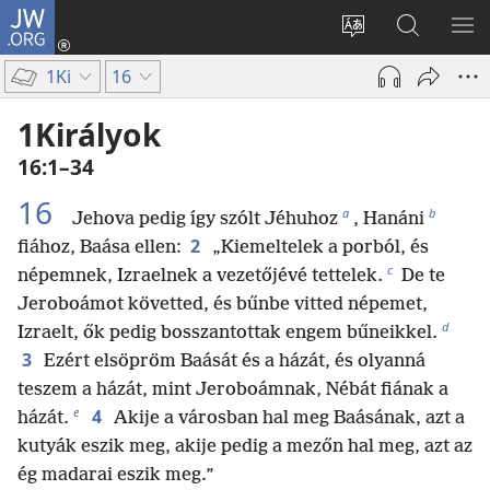
JW.ORG
Bejelentkezés
(opens
Oldal
Keresés
ME
new
nyelvének
a jw.org
ME
1Ki
16
window)
megváltoztatás
honlapon
1Királyok
16:1–34
16
a
b
Jehova pedig így szólt Jéhuhoz
, Hanáni
2
fiához, Baása ellen:
„Kiemeltelek a porból, és
c
népemnek, Izraelnek a vezetőjévé tettelek.
De te
Jeroboámot követted, és bűnbe vitted népemet,
d
Izraelt, ők pedig bosszantottak engem bűneikkel.
3
Ezért elsöpröm Baását és a házát, és olyanná
teszem a házát, mint Jeroboámnak, Nébát fiának a
e
4
házát.
Akije a városban hal meg Baásának, azt a
kutyák eszik meg, akije pedig a mezőn hal meg, azt az
ég madarai eszik meg.”