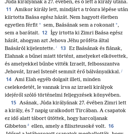
Júda királyának a 27. évében, és ő lett a király utána.
11
Amikor király lett, mindjárt a trónra lépése után
kiirtotta Baása egész házát. Nem hagyott életben
*
*
egyetlen férfit
sem, Baásának sem a rokonait
,
12
sem a barátait.
Így irtotta ki Zimri Baása egész
házát, ahogyan azt Jehova Jéhu próféta által
i
13
Baásáról kijelentette.
Ez Baásának és fiának,
Elahnak a bűnei miatt történt, amelyeket elkövettek,
és amelyekkel bűnbe vitték Izraelt, felbosszantva
j
Jehovát, Izrael Istenét semmit érő bálványaikkal.
14
Ami Elah egyéb dolgait illeti, minden
cselekedetét, le vannak írva az izraeli királyok
idejéről szóló történelmi feljegyzések könyvében.
15
Asának, Júda királyának 27. évében Zimri lett
a király, és 7 napig uralkodott Tircában. A csapatok
ez idő alatt tábort ütöttek, hogy harcoljanak
k
16
Gibbeton
ellen, amely a filiszteusoké volt.