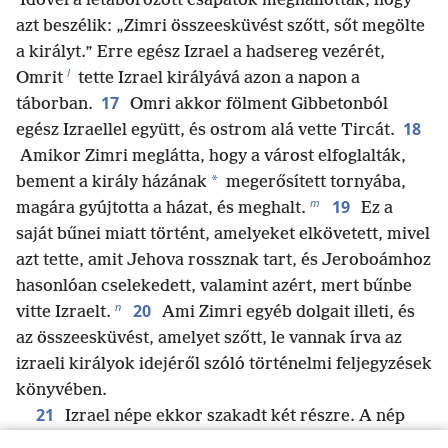
Idővel a letáborozott csapatok meghallották, hogy
azt beszélik: „Zimri összeesküvést szőtt, sőt megölte
a királyt.” Erre egész Izrael a hadsereg vezérét,
l
Omrit
tette Izrael királyává azon a napon a
17
táborban.
Omri akkor fölment Gibbetonból
18
egész Izraellel együtt, és ostrom alá vette Tircát.
Amikor Zimri meglátta, hogy a várost elfoglalták,
*
bement a király házának
megerősített tornyába,
m
19
magára gyújtotta a házat, és meghalt.
Ez a
saját bűnei miatt történt, amelyeket elkövetett, mivel
azt tette, amit Jehova rossznak tart, és Jeroboámhoz
hasonlóan cselekedett, valamint azért, mert bűnbe
n
20
vitte Izraelt.
Ami Zimri egyéb dolgait illeti, és
az összeesküvést, amelyet szőtt, le vannak írva az
izraeli királyok idejéről szóló történelmi feljegyzések
könyvében.
21
Izrael népe ekkor szakadt két részre. A nép
egyik része Tibninek, Ginát fiának lett a követője, és