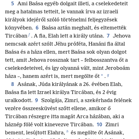
5
Ami Baása egyéb dolgait illeti, a cselekedeteit
meg a hatalmas tetteit, le vannak írva az izraeli
királyok idejéről szóló történelmi feljegyzések
6
könyvében.
Baása aztán meghalt, és eltemették
f
7
Tircában
. A fia, Elah lett a király utána.
Jehova
nemcsak azért szólt Jéhu próféta, Hanáni fia által
Baása és a háza ellen, mert Baása sok olyan dolgot
tett, amit Jehova rossznak tart – felbosszantva őt a
cselekedeteivel, és így olyanná vált, mint Jeroboám
g
*
háza –, hanem azért is, mert megölte őt
.
8
Asának, Júda királyának a 26. évében Elah,
Baása fia lett Izrael királya Tircában, és 2 évig
9
uralkodott.
Szolgája, Zimri, a szekérhada felének
vezére összeesküvést szőtt ellene, amikor ő
Tircában részegre itta magát Arca házában, aki a
10
háznép fölé volt kinevezve Tircában.
Zimri
h
bement, lesújtott Elahra,
és megölte őt Asának,