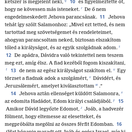
q
10
kétszer is megjelent neki,
és figyelmeztette őt,
r
hogy ne kövessen más isteneket.
De ő nem
11
engedelmeskedett Jehova parancsának.
Jehova
tehát így szólt Salamonhoz: „Mivel ezt tetted, és nem
tartottad meg szövetségemet és rendeleteimet,
ahogyan parancsoltam neked, biztosan elszakítom
s
tőled a királyságot, és az egyik szolgádnak adom.
12
De apádra, Dávidra való tekintettel nem teszem
meg ezt, amíg élsz. A fiad kezéből fogom kiszakítani,
t
u
13
de nem az egész királyságot szakítom el.
Egy
v
törzset a fiadnak adok a szolgámért,
Dávidért, és
w
Jeruzsálemért, amelyet kiválasztottam
.”
x
14
Jehova aztán ellenséget küldött Salamonra,
y
15
az edomita Hadádot, Edom királyi családjából.
z
Amikor Dávid legyőzte Edomot,
Joáb, a hadvezér
fölment, hogy eltemesse az elesetteket, és
16
megpróbálta megölni az összes férfit Edomban.