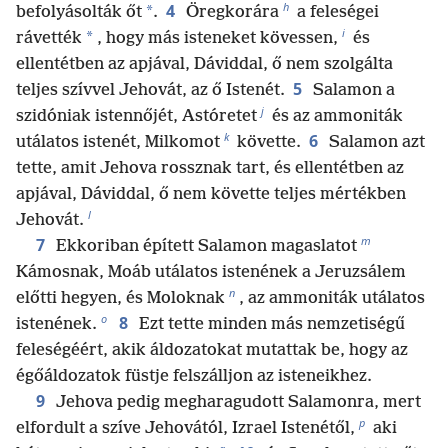
h
4
*
befolyásolták őt
.
Öregkorára
a feleségei
i
*
rávették
, hogy más isteneket kövessen,
és
ellentétben az apjával, Dáviddal, ő nem szolgálta
5
teljes szívvel Jehovát, az ő Istenét.
Salamon a
j
szidóniak istennőjét, Astóretet
és az ammoniták
k
6
utálatos istenét, Milkomot
követte.
Salamon azt
tette, amit Jehova rossznak tart, és ellentétben az
apjával, Dáviddal, ő nem követte teljes mértékben
l
Jehovát.
m
7
Ekkoriban épített Salamon magaslatot
Kámosnak, Moáb utálatos istenének a Jeruzsálem
n
előtti hegyen, és Moloknak
, az ammoniták utálatos
o
8
istenének.
Ezt tette minden más nemzetiségű
feleségéért, akik áldozatokat mutattak be, hogy az
égőáldozatok füstje felszálljon az isteneikhez.
9
Jehova pedig megharagudott Salamonra, mert
p
elfordult a szíve Jehovától, Izrael Istenétől,
aki