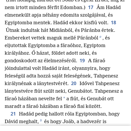
(Hat hónapig maradt ott Joáb és egész Izrael, míg ki
17
nem irtott minden férfit Edomban.)
Ám Hadád
elmenekült apja néhány edomita szolgájával, és
18
Egyiptomba mentek. Hadád ekkor kisfiú volt.
Útnak indultak hát Midiánból, és Páránba értek.
a
Embereket vettek maguk mellé Páránból
, és
eljutottak Egyiptomba a fáraóhoz, Egyiptom
királyához. Ő házat, földet adott neki, és
19
gondoskodott az élelmezéséről.
A fáraó
jóindulattal volt Hadád iránt, olyannyira, hogy
feleségül adta hozzá saját feleségének, Tahpenesz
20
királynénak a lánytestvérét.
Idővel Tahpenesz
lánytestvére fiút szült neki, Genubátot. Tahpenesz a
*
fáraó házában nevelte fel
a fiút, és Genubát ott
maradt a fáraó házában a fáraó fiai között.
21
Hadád pedig hallott róla Egyiptomban, hogy
b
Dávid meghalt,
és hogy Joáb, a hadvezér is
c
meghalt.
Ezért így szólt a fáraóhoz: „Engedd meg,