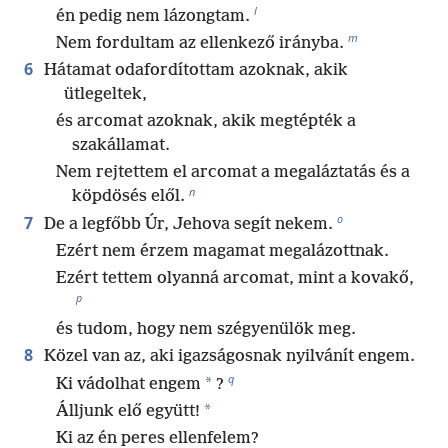
l
én pedig nem lázongtam.
m
Nem fordultam az ellenkező irányba.
6
Hátamat odafordítottam azoknak, akik
ütlegeltek,
és arcomat azoknak, akik megtépték a
szakállamat.
Nem rejtettem el arcomat a megaláztatás és a
n
köpdösés elől.
o
7
De a legfőbb Úr, Jehova segít nekem.
Ezért nem érzem magamat megalázottnak.
Ezért tettem olyanná arcomat, mint a kovakő,
p
és tudom, hogy nem szégyenülök meg.
8
Közel van az, aki igazságosnak nyilvánít engem.
q
*
Ki vádolhat engem
?
*
Álljunk elő együtt!
Ki az én peres ellenfelem?