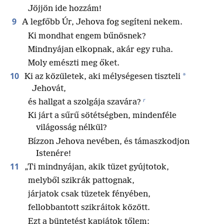
Jöjjön ide hozzám!
9
A legfőbb Úr, Jehova fog segíteni nekem.
Ki mondhat engem bűnösnek?
Mindnyájan elkopnak, akár egy ruha.
Moly emészti meg őket.
10
*
Ki az közületek, aki mélységesen tiszteli
Jehovát,
r
és hallgat a szolgája szavára?
Ki járt a sűrű sötétségben, mindenféle
világosság nélkül?
Bízzon Jehova nevében, és támaszkodjon
Istenére!
11
„Ti mindnyájan, akik tüzet gyújtotok,
melyből szikrák pattognak,
járjatok csak tüzetek fényében,
fellobbantott szikráitok között.
Ezt a büntetést kapjátok tőlem: