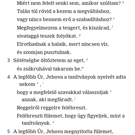
d
Miért nem felelt senki sem, amikor szóltam?
Talán túl rövid a kezem a megváltáshoz,
e
vagy nincs bennem erő a szabadításhoz?
f
Megfegyelmezem a tengert, és kiszárad,
g
sivataggá teszek folyókat.
Elrothadnak a halaik, mert nincsen víz,
és szomjan pusztulnak.
h
3
Sötétségbe öltöztetem az eget,
és zsákruhával takarom be.”
4
A legfőbb Úr, Jehova a tanítványok nyelvét adta
i
*
nekem
,
*
hogy a megfelelő szavakkal válaszoljak
j
annak, aki megfáradt.
Reggelről reggelre felébreszt.
Felébreszti fülemet, hogy úgy figyeljek, mint a
k
tanítványok.
5
A legfőbb Úr, Jehova megnyitotta fülemet,