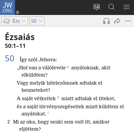
JW.ORG
Bejelentkezés
(opens
Oldal
Keresés
ME
new
nyelvének
a jw.org
ME
Ézs
50
window)
megváltoztatás
honlapon
Ézsaiás
50:1–11
50
Így szól Jehova:
a
„Hol van a válólevele
anyátoknak, akit
elküldtem?
Vagy melyik hitelezőmnek adtalak el
benneteket?
b
A saját vétkeitek
miatt adtalak el titeket,
és a saját törvényszegéseitek miatt küldtem el
c
anyátokat.
2
Mi az oka, hogy senki sem volt itt, amikor
eljöttem?