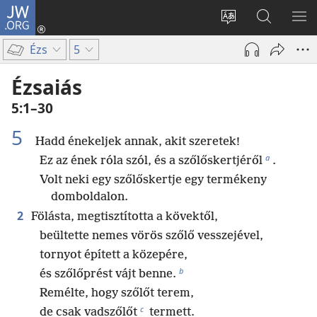
JW.ORG
Bejelentkezés
(opens
Oldal
Keresés
ME
new
nyelvének
a jw.org
ME
Ézs
5
window)
megváltoztatás
honlapon
Ézsaiás
5:1–30
5
Hadd énekeljek annak, akit szeretek!
a
Ez az ének róla szól, és a szőlőskertjéről
.
Volt neki egy szőlőskertje egy termékeny
domboldalon.
2
Fölásta, megtisztította a kövektől,
beültette nemes vörös szőlő vesszejével,
tornyot épített a közepére,
b
és szőlőprést vájt benne.
Remélte, hogy szőlőt terem,
c
de csak vadszőlőt
termett.