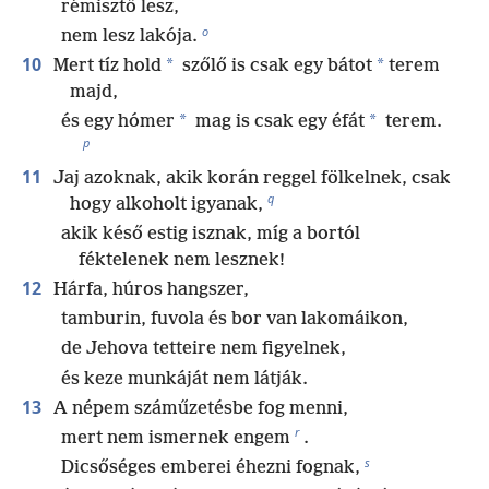
rémisztő lesz,
o
nem lesz lakója.
10
*
*
Mert tíz hold
szőlő is csak egy bátot
terem
majd,
*
*
és egy hómer
mag is csak egy éfát
terem.
p
11
Jaj azoknak, akik korán reggel fölkelnek, csak
q
hogy alkoholt igyanak,
akik késő estig isznak, míg a bortól
féktelenek nem lesznek!
12
Hárfa, húros hangszer,
tamburin, fuvola és bor van lakomáikon,
de Jehova tetteire nem figyelnek,
és keze munkáját nem látják.
13
A népem száműzetésbe fog menni,
r
mert nem ismernek engem
.
s
Dicsőséges emberei éhezni fognak,