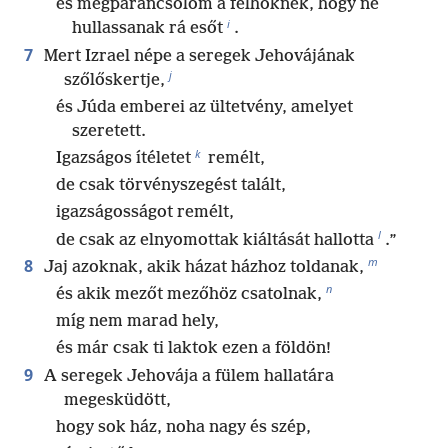
és megparancsolom a felhőknek, hogy ne
i
hullassanak rá esőt
.
7
Mert Izrael népe a seregek Jehovájának
j
szőlőskertje,
és Júda emberei az ültetvény, amelyet
szeretett.
k
Igazságos ítéletet
remélt,
de csak törvényszegést talált,
igazságosságot remélt,
l
de csak az elnyomottak kiáltását hallotta
.”
m
8
Jaj azoknak, akik házat házhoz toldanak,
n
és akik mezőt mezőhöz csatolnak,
míg nem marad hely,
és már csak ti laktok ezen a földön!
9
A seregek Jehovája a fülem hallatára
megesküdött,
hogy sok ház, noha nagy és szép,