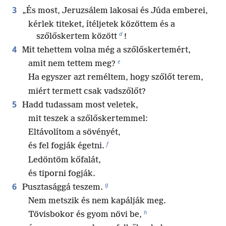
3
„És most, Jeruzsálem lakosai és Júda emberei,
kérlek titeket, ítéljetek közöttem és a
d
szőlőskertem között
!
4
Mit tehettem volna még a szőlőskertemért,
e
amit nem tettem meg?
Ha egyszer azt reméltem, hogy szőlőt terem,
miért termett csak vadszőlőt?
5
Hadd tudassam most veletek,
mit teszek a szőlőskertemmel:
Eltávolítom a sövényét,
f
és fel fogják égetni.
Ledöntöm kőfalát,
és tiporni fogják.
g
6
Pusztasággá teszem.
Nem metszik és nem kapálják meg.
h
Tövisbokor és gyom növi be,