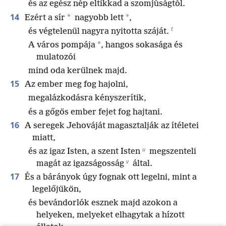
és az egész nép eltikkad a szomjúságtól.
14
*
*
Ezért a sír
nagyobb lett
,
t
és végtelenül nagyra nyitotta száját.
*
A város pompája
, hangos sokasága és
mulatozói
mind oda kerülnek majd.
15
Az ember meg fog hajolni,
megalázkodásra kényszerítik,
és a gőgös ember fejet fog hajtani.
16
A seregek Jehováját magasztalják az ítéletei
miatt,
u
és az igaz Isten, a szent Isten
megszenteli
v
magát az igazságosság
által.
17
És a bárányok úgy fognak ott legelni, mint a
legelőjükön,
és bevándorlók esznek majd azokon a
helyeken, melyeket elhagytak a hízott