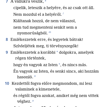
k
7
A vállukra veszik,
cipelik, leteszik a helyére, és az csak ott áll.
l
Nem mozdul el a helyéről.
Kiáltanak hozzá, de nem válaszol,
nem tud megmenteni senkit sem a
m
nyomorúságból.
8
Emlékezzetek erre, és legyetek bátrak!
Szívleljétek meg, ti törvényszegők!
9
*
Emlékezzetek a korábbi
dolgokra, amelyek
régen történtek,
*
hogy én vagyok az Isten
, és nincs más.
Én vagyok az Isten, és senki sincs, aki hozzám
n
hasonló.
10
Kezdettől fogva előre megmondom, mi lesz
valaminek a kimenetele,
és régtől fogva azokat, amiket még nem vittek
o
véghez.