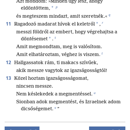
Azt mondom: »Minden úgy lesz, ahogy
p
*
eldöntöttem,
q
és megteszem mindazt, amit szeretnék.«
r
11
*
Ragadozó madarat hívok el keletről
,
messzi földről az embert, hogy végrehajtsa a
s
*
döntésemet
.
Amit megmondtam, meg is valósítom.
t
Amit elhatároztam, véghez is viszem.
12
Hallgassatok rám, ti makacs szívűek,
akik messze vagytok az igazságosságtól!
13
Közel hoztam igazságosságomat,
nincsen messze.
u
Nem késlekedek a megmentéssel.
Sionban adok megmentést, és Izraelnek adom
v
dicsőségemet.
”