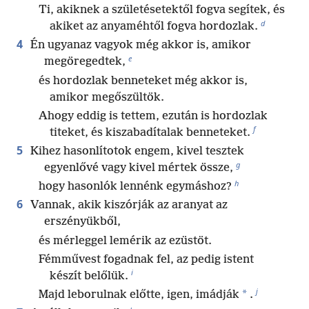
Ti, akiknek a születésetektől fogva segítek, és
d
akiket az anyaméhtől fogva hordozlak.
4
Én ugyanaz vagyok még akkor is, amikor
e
megöregedtek,
és hordozlak benneteket még akkor is,
amikor megőszültök.
Ahogy eddig is tettem, ezután is hordozlak
f
titeket, és kiszabadítalak benneteket.
5
Kihez hasonlítotok engem, kivel tesztek
g
egyenlővé vagy kivel mértek össze,
h
hogy hasonlók lennénk egymáshoz?
6
Vannak, akik kiszórják az aranyat az
erszényükből,
és mérleggel lemérik az ezüstöt.
Fémművest fogadnak fel, az pedig istent
i
készít belőlük.
j
*
Majd leborulnak előtte, igen, imádják
.