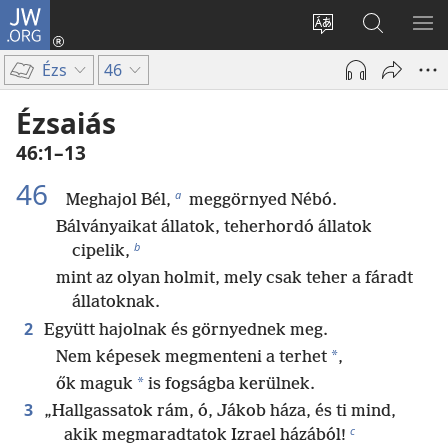
JW.ORG
Bejelentkezés
(opens
Oldal
Keresés
ME
new
nyelvének
a jw.org
ME
Ézs
46
window)
megváltoztatás
honlapon
Ézsaiás
46:1–13
46
a
Meghajol Bél,
meggörnyed Nébó.
Bálványaikat állatok, teherhordó állatok
b
cipelik,
mint az olyan holmit, mely csak teher a fáradt
állatoknak.
2
Együtt hajolnak és görnyednek meg.
*
Nem képesek megmenteni a terhet
,
*
ők maguk
is fogságba kerülnek.
3
„Hallgassatok rám, ó, Jákob háza, és ti mind,
c
akik megmaradtatok Izrael házából!