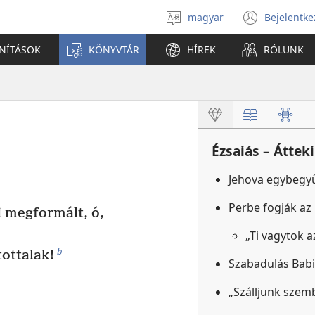
magyar
Bejelentke
Válassz
(open
nyelvet
new
ANÍTÁSOK
KÖNYVTÁR
HÍREK
RÓLUNK
windo
Ézsaiás – Áttek
Jehova egybegyű
Perbe fogják az
i megformált, ó,
„Ti vagytok 
b
tottalak!
Szabadulás Bab
„Szálljunk szem