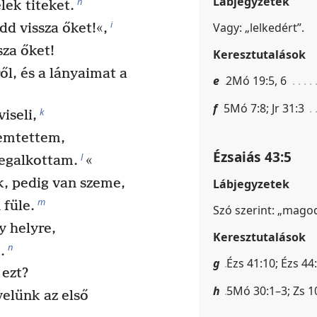
Lábjegyzetek
h
lek titeket.
i
Vagy: „lelkedért”.
 vissza őket!«,
sza őket!
Keresztutalások
ől, és a lányaimat a
e
2Mó 19:5, 6
f
5Mó 7:8; Jr 31:3
k
iseli,
remtettem,
Ézsaiás 43:5
l
egalkottam.
«
k, pedig van szeme,
Lábjegyzetek
m
 füle.
Szó szerint: „magod
 helyre,
Keresztutalások
n
.
g
Ézs 41:10; Ézs 44:
 ezt?
h
5Mó 30:1–3; Zs 10
velünk az első