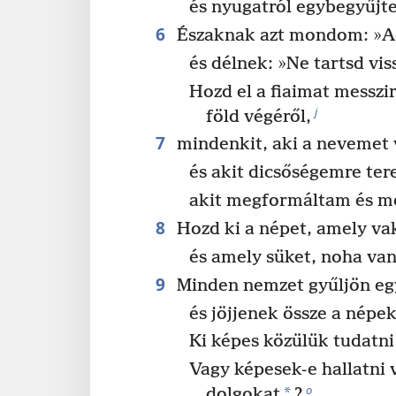
és nyugatról egybegyűjte
6
Északnak azt mondom: »Add
és délnek: »Ne tartsd vis
Hozd el a fiaimat messzir
j
föld végéről,
7
mindenkit, aki a nevemet v
és akit dicsőségemre te
akit megformáltam és m
8
Hozd ki a népet, amely va
és amely süket, noha van
9
Minden nemzet gyűljön egy
és jöjjenek össze a népek
Ki képes közülük tudatni
Vagy képesek-e hallatni 
o
*
dolgokat
?