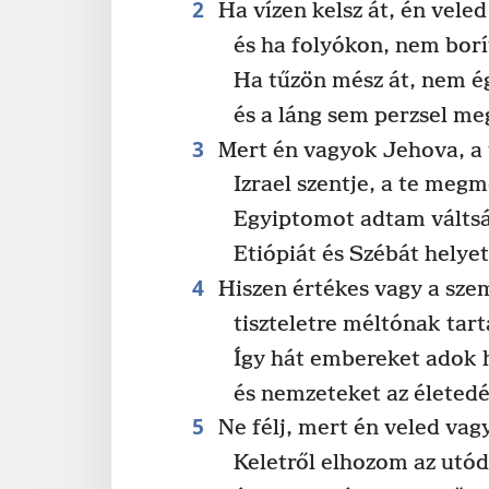
2
Ha vízen kelsz át, én veled
és ha folyókon, nem borí
Ha tűzön mész át, nem é
és a láng sem perzsel me
3
Mert én vagyok Jehova, a 
Izrael szentje, a te meg
Egyiptomot adtam váltsá
Etiópiát és Szébát helyet
4
Hiszen értékes vagy a sz
tiszteletre méltónak tart
Így hát embereket adok 
és nemzeteket az életedé
5
Ne félj, mert én veled vag
Keletről elhozom az utó