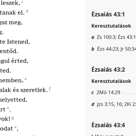
c
 leszek,
d
tanak el.
Ézsaiás 43:1
gsz meg,
Keresztutalások
g.
a
Zs 100:3; Ézs 43:1
te Istened,
b
Ézs 44:23; Jr 50:3
mentőd.
gul érted,
Ézsaiás 43:2
ted.
e
ememben,
Keresztutalások
f
alak és szeretlek.
c
2Mó 14:29
helyetted,
d
Jzs 3:15, 16; 2Ki 2
*
rt
.
g
yok!
Ézsaiás 43:4
*
dodat
,