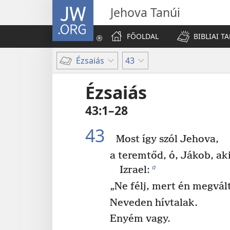
JW.ORG
Jehova Tanúi
FŐOLDAL
BIBLIAI T
Ézsaiás
43
Ézsaiás
43:1–28
43
Most így szól Jehova,
a teremtőd, ó, Jákob, ak
a
Izrael:
„Ne félj, mert én megvál
Neveden hívtalak.
Enyém vagy.