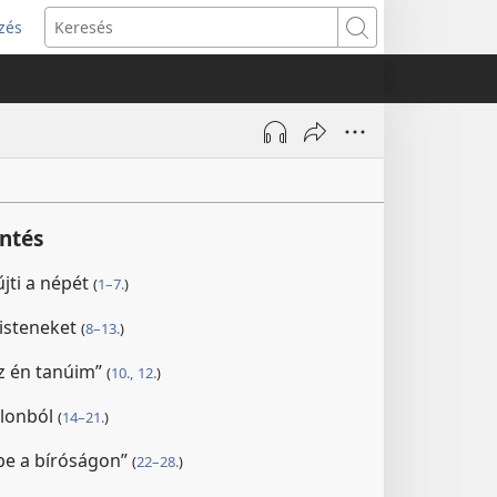
zés
s
Keresés
w)
intés
jti a népét
(
1–7.
)
 isteneket
(
8–13.
)
az én tanúim”
(
10.,
12.
)
ilonból
(
14–21.
)
be a bíróságon”
(
22–28.
)