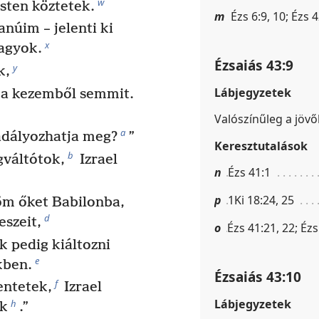
w
sten köztetek.
m
Ézs 6:9, 10; Ézs 
anúim – jelenti ki
x
vagyok.
Ézsaiás 43:9
y
k,
Lábjegyzetek
i a kezemből semmit.
Valószínűleg a jövő
a
adályozhatja meg?
”
Keresztutalások
b
váltótok,
Izrael
n
Ézs 41:1
p
1Ki 18:24, 25
öm őket Babilonba,
d
eszeit,
o
Ézs 41:21, 22; Ézs
k pedig kiáltozni
e
kben.
Ézsaiás 43:10
f
entetek,
Izrael
Lábjegyzetek
h
ok
.”