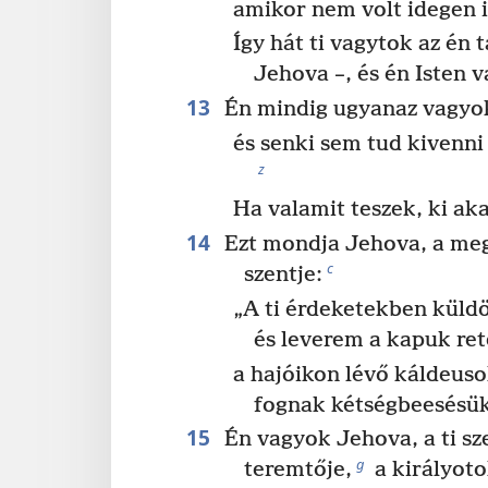
amikor nem volt idegen i
Így hát ti vagytok az én t
Jehova –, és én Isten 
13
Én mindig ugyanaz vagyo
és senki sem tud kivenn
z
Ha valamit teszek, ki ak
14
Ezt mondja Jehova, a meg
c
szentje:
„A ti érdeketekben küld
és leverem a kapuk ret
a hajóikon lévő káldeuso
fognak kétségbeesésü
15
Én vagyok Jehova, a ti sz
g
teremtője,
a királyot