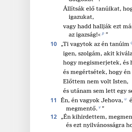
Állítsák elő tanúikat, ho
igazukat,
vagy hadd hallják ezt má
p
az igazság!«
”
10
„Ti vagytok az én tanúim
igen, szolgám, akit kivál
hogy megismerjetek, és 
és megértsétek, hogy én
Előttem nem volt Isten,
és utánam sem lett egy 
11
u
Én, én vagyok Jehova,
é
v
megmentő.
”
12
„Én kihirdettem, megmen
és ezt nyilvánosságra h