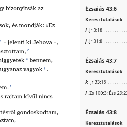
Ézsaiás 43:6
gy bizonyítsák az
Keresztutalások
sok, és mondják: »Ez
i
Jr 3:18
j
Jr 31:8
q
– jelenti ki Jehova –,
r
asztottam,
Ézsaiás 43:7
*
higgyetek
bennem,
s
 ugyanaz vagyok
.
Keresztutalások
k
Jr 33:16
t
sem.
l
Zs 100:3; Ézs 29:2
s rajtam kívül nincs
Ézsaiás 43:8
tésről gondoskodtam,
oztam,
Keresztutalások