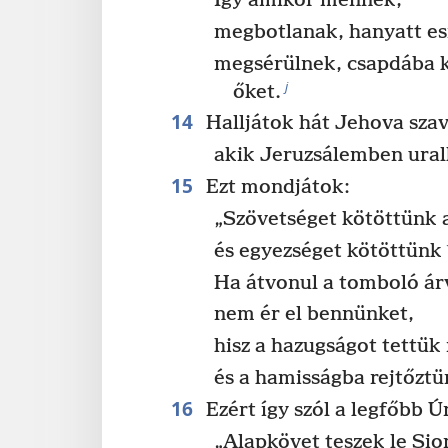
Így amikor mennek,
megbotlanak, hanyatt es
megsérülnek, csapdába k
j
őket.
14
Halljátok hát Jehova szavá
akik Jeruzsálemben uralk
15
Ezt mondjátok:
„Szövetséget kötöttünk a
és egyezséget kötöttünk
Ha átvonul a tomboló árv
nem ér el bennünket,
hisz a hazugságot tettü
és a hamisságba rejtőztü
16
Ezért így szól a legfőbb Ú
„Alapkövet teszek le Sio