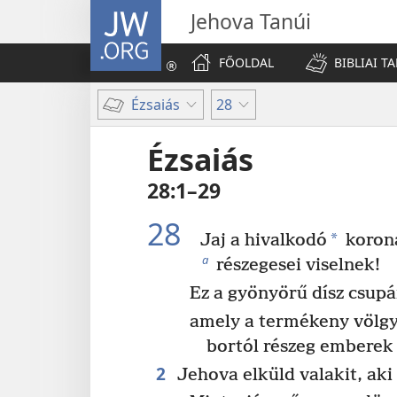
JW.ORG
Jehova Tanúi
FŐOLDAL
BIBLIAI T
Ézsaiás
28
Ézsaiás
28:1–29
28
*
Jaj a hivalkodó
koron
a
részegesei viselnek!
Ez a gyönyörű dísz csupá
amely a termékeny völgy
bortól részeg emberek
2
Jehova elküld valakit, aki