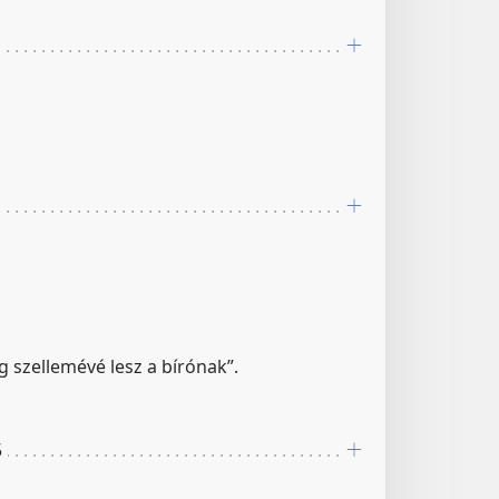
 szellemévé lesz a bírónak”.
5