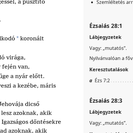
ssel, a pusztító
Szemléltetés ar
,
Ézsaiás 28:1
Lábjegyzetek
*
lkodó
koronáit
Vagy: „mutatós”.
ó virága,
Nyilvánvalóan a főv
 fején van,
Keresztutalások
üge a nyár előtt.
a
Ézs 7:2
veszi a kezébe, máris
Ézsaiás 28:3
Jehovája dicső
Lábjegyzetek
lesz azoknak, akik
Igazságos döntésekre
Vagy: „mutatós”.
ad azoknak, akik