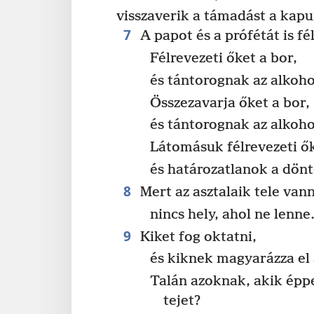
visszaverik a támadást a kapu
7
A papot és a prófétát is fé
Félrevezeti őket a bor,
és tántorognak az alkoho
Összezavarja őket a bor,
és tántorognak az alkoho
Látomásuk félrevezeti ők
és határozatlanok a dönt
8
Mert az asztalaik tele van
nincs hely, ahol ne lenne
9
Kiket fog oktatni,
és kiknek magyarázza el 
Talán azoknak, akik ép
tejet?