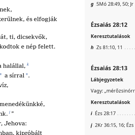
g
5Mó 28:49, 50; Jr
nek,
erülnek, és elfogják
Ézsaiás 28:12
Keresztutalások
t, ti, dicsekvők,
odtok e nép felett.
h
Zs 81:10, 11
k
 halállal,
Ézsaiás 28:13
*
*
a sírral
.
Lábjegyzetek
íz,
Vagy: „mérőzsinórr
Keresztutalások
k menedékünkké,
l
i
Ézs 28:17
nk.
”
r, Jehova:
j
2Kr 36:15, 16; Ézs
nban, kipróbált