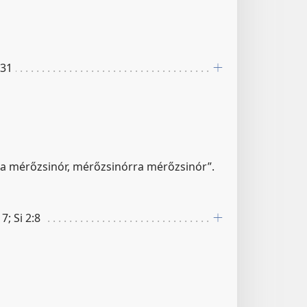
:31
a mérőzsinór, mérőzsinórra mérőzsinór”.
7; Si 2:8