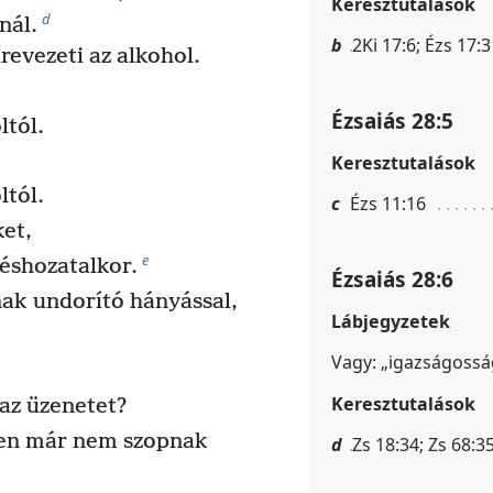
Keresztutalások
d
nál.
b
2Ki 17:6; Ézs 17:3
lrevezeti az alkohol.
Ézsaiás 28:5
ltól.
Keresztutalások
ltól.
c
Ézs 11:16
et,
e
éshozatalkor.
Ézsaiás 28:6
nak undorító hányással,
Lábjegyzetek
.
Vagy: „igazságosság
Keresztutalások
az üzenetet?
pen már nem szopnak
d
Zs 18:34; Zs 68:3