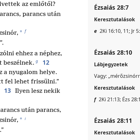
lvettek az emlőtől?
Ézsaiás 28:7
arancs, parancs után
Keresztutalások
e
2Ki 16:10, 11; Jr 5
f
*
zsinór,
”.
Ézsaiás 28:10
zólni ehhez a néphez,
12
g
t beszélnek.
Lábjegyzetek
z a nyugalom helye.
Vagy: „mérőzsinórr
 fel lehet frissülni.”
Keresztutalások
13
Ilyen lesz nekik
f
2Ki 21:13; Ézs 28:1
parancs után parancs,
i
*
Ézsaiás 28:11
zsinór,
.”
Keresztutalások