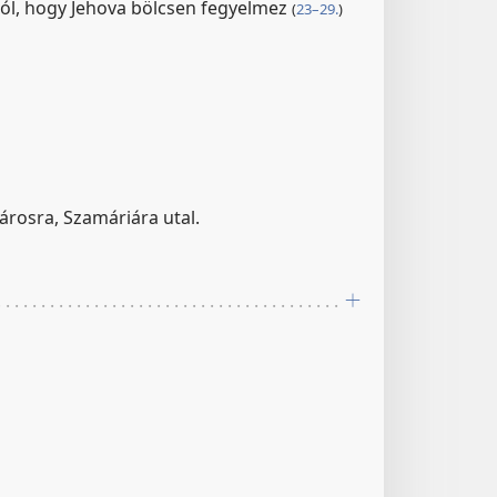
ról, hogy Jehova bölcsen fegyelmez
(
23–29.
)
árosra, Szamáriára utal.