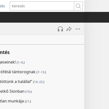
zés
s
Keresés
w)
intés
geseinek!
(
1–6.
)
prófétái tántorognak
(
7–13.
)
öttünk a halállal”
(
14–22.
)
letkő Sionban
(
16.
)
atlan munkája
(
21.
)