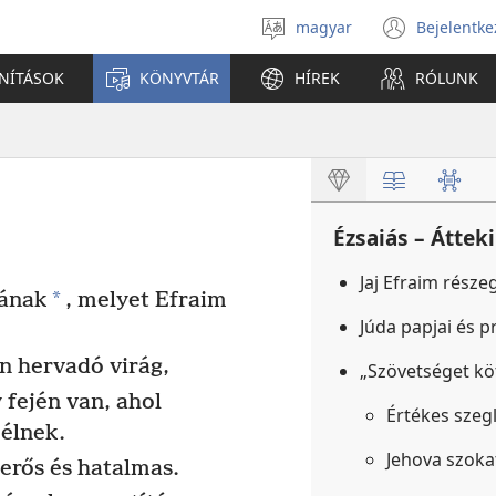
magyar
Bejelentke
Válassz
(open
nyelvet
new
ANÍTÁSOK
KÖNYVTÁR
HÍREK
RÓLUNK
windo
Ézsaiás – Áttek
Jaj Efraim része
*
ának
, melyet Efraim
Júda papjai és 
n hervadó virág,
„Szövetséget köt
 fején van, ahol
Értékes szeg
 élnek.
Jehova szok
 erős és hatalmas.