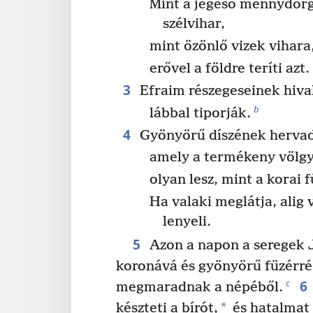
Mint a jégeső mennydörgé
szélvihar,
mint özönlő vizek vihara
erővel a földre teríti azt.
3
Efraim részegeseinek hiva
b
lábbal tiporják.
4
Gyönyörű díszének hervad
amely a termékeny völgy
olyan lesz, mint a korai f
Ha valaki meglátja, alig 
lenyeli.
5
Azon a napon a seregek 
koronává és gyönyörű füzérré 
6
c
megmaradnak a népéből.
*
készteti a bírót,
és hatalmat 