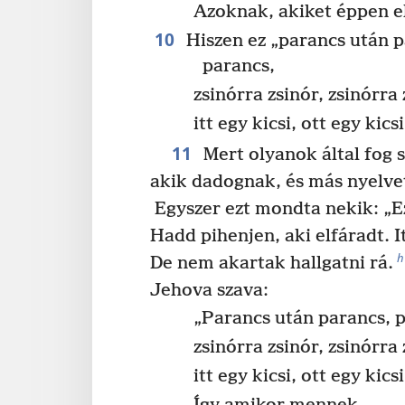
Azoknak, akiket éppen e
10
Hiszen ez „parancs után p
parancs,
zsinórra zsinór, zsinórra 
itt egy kicsi, ott egy kicsi
11
Mert olyanok által fog s
akik dadognak, és más nyelve
Egyszer ezt mondta nekik: „E
Hadd pihenjen, aki elfáradt. Itt
h
De nem akartak hallgatni rá.
Jehova szava:
„Parancs után parancs, 
zsinórra zsinór, zsinórra 
itt egy kicsi, ott egy kicsi