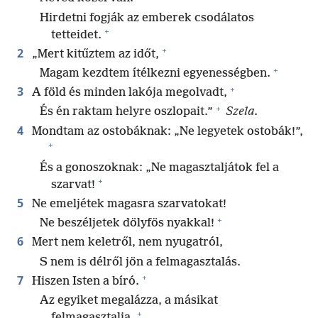
Hirdetni fogják az emberek csodálatos
+
tetteidet.
+
2
„Mert kitűztem az időt,
+
Magam kezdtem ítélkezni egyenességben.
+
3
A föld és minden lakója megolvadt,
+
És én raktam helyre oszlopait.”
Szela.
4
Mondtam az ostobáknak: „Ne legyetek ostobák!”,
+
És a gonoszoknak: „Ne magasztaljátok fel a
+
szarvat!
5
Ne emeljétek magasra szarvatokat!
+
Ne beszéljetek dölyfös nyakkal!
6
Mert nem keletről, nem nyugatról,
S nem is délről jön a felmagasztalás.
+
7
Hiszen Isten a bíró.
Az egyiket megalázza, a másikat
+
felmagasztalja.