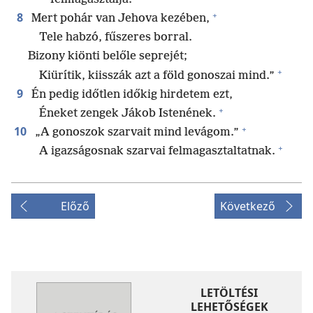
+
8
Mert pohár van Jehova kezében,
Tele habzó, fűszeres borral.
Bizony kiönti belőle seprejét;
+
Kiürítik, kiisszák azt a föld gonoszai mind.”
9
Én pedig időtlen időkig hirdetem ezt,
+
Éneket zengek Jákob Istenének.
+
10
„A gonoszok szarvait mind levágom.”
+
A igazságosnak szarvai felmagasztaltatnak.
Előző
Következő
LETÖLTÉSI
LEHETŐSÉGEK