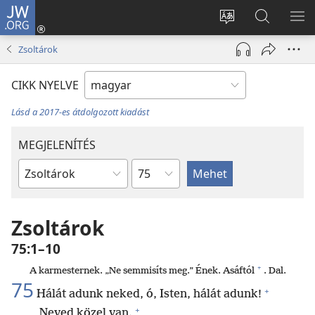
JW.ORG
Bejelentkezés
(opens
Oldal
Keresés
ME
new
nyelvének
a jw.org
ME
Zsoltárok
window)
megváltoztatás
honlapon
CIKK NYELVE
Lásd a 2017-es átdolgozott kiadást
MEGJELENÍTÉS
Fejezet
Bibliai
könyv
Zsoltárok
75:1–10
+
A karmesternek. „Ne semmisíts meg.” Ének. Asáftól
. Dal.
75
+
Hálát adunk neked, ó, Isten, hálát adunk!
+
Neved közel van.