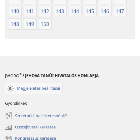
140
141
142
143
144
145
146
147
148
149
150
®
JW.ORG
/ JEHOVA TANÚI HIVATALOS HONLAPJA
Megjelenítés beállításai
Gyorslinkek
Szeretnéd, ha felkeresnénk?
Összejövetel keresése
(opens
new
Kongresszus keresése