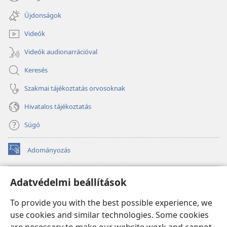
(opens
window)
new
Újdonságok
window)
Videók
Videók audionarrációval
Keresés
Szakmai tájékoztatás orvosoknak
Hivatalos tájékoztatás
Súgó
Adományozás
(opens
new
window)
Őrtorony ONLINE KÖNYVTÁR
Adatvédelmi beállítások
(opens
new
®
JW Hub
To provide you with the best possible experience, we
window)
(opens
use cookies and similar technologies. Some cookies
new
®
JW Library
window)