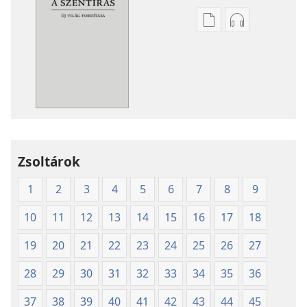
Kiadványok
Hangfelvétel
letöltési
letöltési
lehetőségei
lehetőségei
A
A
Szentírás
Szentírás
új
új
világ
világ
fordítása
fordítása
(2003-
(2003-
Zsoltárok
as
as
1
2
3
4
5
6
7
8
9
kiadás)
kiadás)
10
11
12
13
14
15
16
17
18
19
20
21
22
23
24
25
26
27
28
29
30
31
32
33
34
35
36
37
38
39
40
41
42
43
44
45