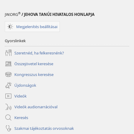
®
JW.ORG
/ JEHOVA TANÚI HIVATALOS HONLAPJA
Megjelenítés beállításai
Gyorslinkek
Szeretnéd, ha felkeresnénk?
Összejövetel keresése
(opens
new
Kongresszus keresése
(opens
window)
new
Újdonságok
window)
Videók
Videók audionarrációval
Keresés
Szakmai tájékoztatás orvosoknak