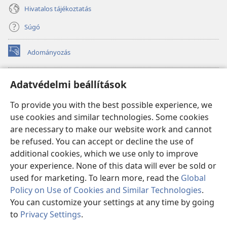
Hivatalos tájékoztatás
Súgó
Adományozás
(opens
new
window)
Őrtorony ONLINE KÖNYVTÁR
Adatvédelmi beállítások
(opens
new
®
JW Hub
To provide you with the best possible experience, we
window)
(opens
use cookies and similar technologies. Some cookies
new
®
JW Library
window)
are necessary to make our website work and cannot
be refused. You can accept or decline the use of
Watchtower Library
additional cookies, which we use only to improve
your experience. None of this data will ever be sold or
used for marketing. To learn more, read the
Global
Policy on Use of Cookies and Similar Technologies
.
Copyright
© 2026 Watch Tower Bible and Tract Society of Pennsylvania.
You can customize your settings at any time by going
FELHASZNÁLÁSI FELTÉTELEK
|
ADATVÉDELMI SZABÁLYZAT
|
to
Privacy Settings
.
ADATVÉDELMI BEÁLLÍTÁSOK