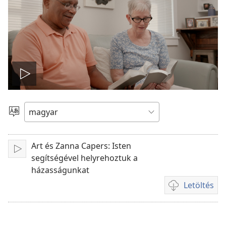
Videólejátszás
Nyelv
Art és Zanna Capers: Isten
Lejátszás
segítségével helyrehoztuk a
házasságunkat
Letöltés
Videóletöltési
lehetőségek