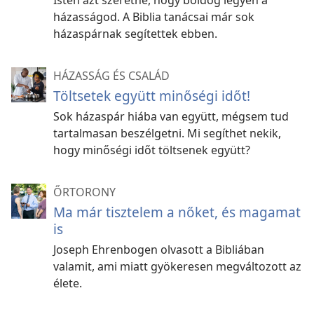
Isten azt szeretné, hogy boldog legyen a
házasságod. A Biblia tanácsai már sok
házaspárnak segítettek ebben.
HÁZASSÁG ÉS CSALÁD
Töltsetek együtt minőségi időt!
Sok házaspár hiába van együtt, mégsem tud
tartalmasan beszélgetni. Mi segíthet nekik,
hogy minőségi időt töltsenek együtt?
ŐRTORONY
Ma már tisztelem a nőket, és magamat
is
Joseph Ehrenbogen olvasott a Bibliában
valamit, ami miatt gyökeresen megváltozott az
élete.