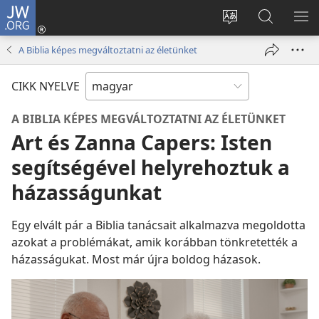
JW.ORG
Bejelentkezés
(opens
Oldal
Keresés
ME
new
nyelvének
a jw.org
ME
A Biblia képes megváltoztatni az életünket
window)
megváltoztatás
honlapon
CIKK NYELVE
A BIBLIA KÉPES MEGVÁLTOZTATNI AZ ÉLETÜNKET
Art és Zanna Capers: Isten
segítségével helyrehoztuk a
házasságunkat
Egy elvált pár a Biblia tanácsait alkalmazva megoldotta
azokat a problémákat, amik korábban tönkretették a
házasságukat. Most már újra boldog házasok.