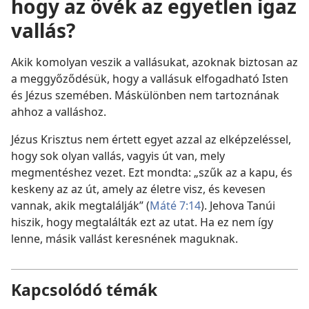
hogy az övék az egyetlen igaz
vallás?
Akik komolyan veszik a vallásukat, azoknak biztosan az
a meggyőződésük, hogy a vallásuk elfogadható Isten
és Jézus szemében. Máskülönben nem tartoznának
ahhoz a valláshoz.
Jézus Krisztus nem értett egyet azzal az elképzeléssel,
hogy sok olyan vallás, vagyis út van, mely
megmentéshez vezet. Ezt mondta: „szűk az a kapu, és
keskeny az az út, amely az életre visz, és kevesen
vannak, akik megtalálják” (
Máté 7:14
). Jehova Tanúi
hiszik, hogy megtalálták ezt az utat. Ha ez nem így
lenne, másik vallást keresnének maguknak.
Kapcsolódó témák