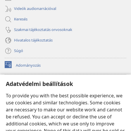
Videók audionarrációval
Keresés
Szakmai tájékoztatás orvosoknak
Hivatalos tájékoztatás
Súgó
Adományozás
(opens
new
window)
Őrtorony ONLINE KÖNYVTÁR
Adatvédelmi beállítások
(opens
new
®
JW Hub
To provide you with the best possible experience, we
window)
(opens
use cookies and similar technologies. Some cookies
new
®
JW Library
window)
are necessary to make our website work and cannot
be refused. You can accept or decline the use of
Watchtower Library
additional cookies, which we use only to improve
your experience. None of this data will ever be sold or