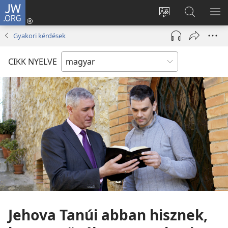
JW.ORG
Bejelentkezés
(opens
Oldal
Keresés
ME
new
nyelvének
a jw.org
ME
Gyakori kérdések
window)
megváltoztatás
honlapon
CIKK NYELVE
Jehova Tanúi abban hisznek,