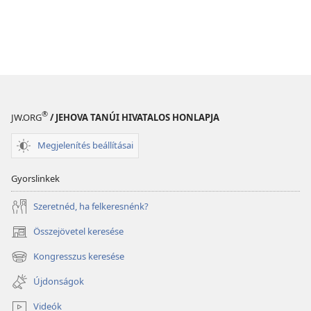
®
JW.ORG
/ JEHOVA TANÚI HIVATALOS HONLAPJA
Megjelenítés beállításai
Gyorslinkek
Szeretnéd, ha felkeresnénk?
Összejövetel keresése
(opens
new
Kongresszus keresése
(opens
window)
new
Újdonságok
window)
Videók