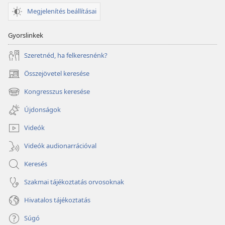
Megjelenítés beállításai
Gyorslinkek
Szeretnéd, ha felkeresnénk?
Összejövetel keresése
(opens
new
Kongresszus keresése
(opens
window)
new
Újdonságok
window)
Videók
Videók audionarrációval
Keresés
Szakmai tájékoztatás orvosoknak
Hivatalos tájékoztatás
Súgó