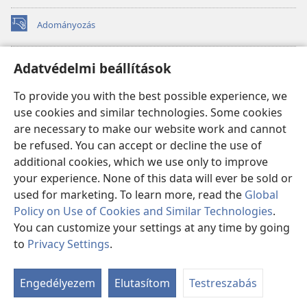
Adományozás
(opens
new
window)
Őrtorony ONLINE KÖNYVTÁR
Adatvédelmi beállítások
(opens
new
®
JW Hub
To provide you with the best possible experience, we
window)
(opens
use cookies and similar technologies. Some cookies
new
®
JW Library
window)
are necessary to make our website work and cannot
be refused. You can accept or decline the use of
Watchtower Library
additional cookies, which we use only to improve
your experience. None of this data will ever be sold or
used for marketing. To learn more, read the
Global
Policy on Use of Cookies and Similar Technologies
.
You can customize your settings at any time by going
Copyright
© 2026 Watch Tower Bible and Tract Society of Pennsylvania.
FELHASZNÁLÁSI FELTÉTELEK
|
ADATVÉDELMI SZABÁLYZAT
|
to
Privacy Settings
.
ADATVÉDELMI BEÁLLÍTÁSOK
Engedélyezem
Elutasítom
Testreszabás