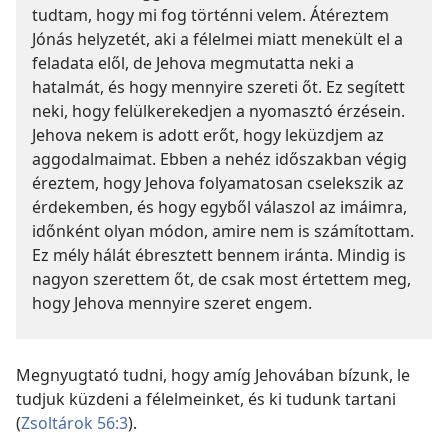
tudtam, hogy mi fog történni velem. Átéreztem
Jónás helyzetét, aki a félelmei miatt menekült el a
feladata elől, de Jehova megmutatta neki a
hatalmát, és hogy mennyire szereti őt. Ez segített
neki, hogy felülkerekedjen a nyomasztó érzésein.
Jehova nekem is adott erőt, hogy leküzdjem az
aggodalmaimat. Ebben a nehéz időszakban végig
éreztem, hogy Jehova folyamatosan cselekszik az
érdekemben, és hogy egyből válaszol az imáimra,
időnként olyan módon, amire nem is számítottam.
Ez mély hálát ébresztett bennem iránta. Mindig is
nagyon szerettem őt, de csak most értettem meg,
hogy Jehova mennyire szeret engem.
Megnyugtató tudni, hogy amíg Jehovában bízunk, le
tudjuk küzdeni a félelmeinket, és ki tudunk tartani
(
Zsoltárok 56:3
).