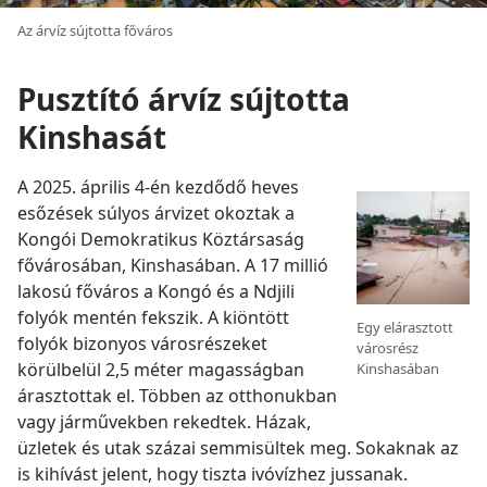
Az árvíz sújtotta főváros
Pusztító árvíz sújtotta
Kinshasát
A 2025. április 4-én kezdődő heves
esőzések súlyos árvizet okoztak a
Kongói Demokratikus Köztársaság
fővárosában, Kinshasában. A 17 millió
lakosú főváros a Kongó és a Ndjili
folyók mentén fekszik. A kiöntött
Egy elárasztott
folyók bizonyos városrészeket
városrész
körülbelül 2,5 méter magasságban
Kinshasában
árasztottak el. Többen az otthonukban
vagy járművekben rekedtek. Házak,
üzletek és utak százai semmisültek meg. Sokaknak az
is kihívást jelent, hogy tiszta ivóvízhez jussanak.