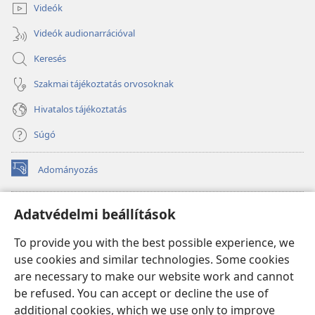
Videók
Videók audionarrációval
Keresés
Szakmai tájékoztatás orvosoknak
Hivatalos tájékoztatás
Súgó
Adományozás
(opens
new
window)
Őrtorony ONLINE KÖNYVTÁR
Adatvédelmi beállítások
(opens
new
®
JW Hub
To provide you with the best possible experience, we
window)
(opens
use cookies and similar technologies. Some cookies
new
®
JW Library
window)
are necessary to make our website work and cannot
be refused. You can accept or decline the use of
Watchtower Library
additional cookies, which we use only to improve