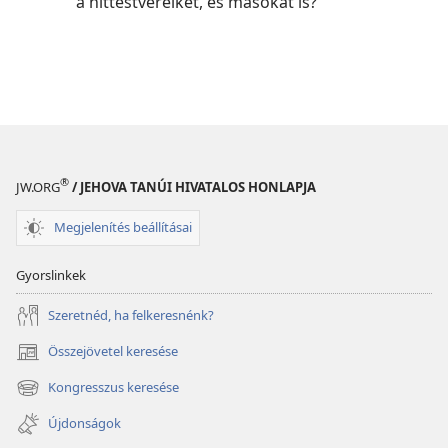
a hittestvéreiket, és másokat is?
®
JW.ORG
/ JEHOVA TANÚI HIVATALOS HONLAPJA
Megjelenítés beállításai
Gyorslinkek
Szeretnéd, ha felkeresnénk?
Összejövetel keresése
(opens
new
Kongresszus keresése
(opens
window)
new
Újdonságok
window)