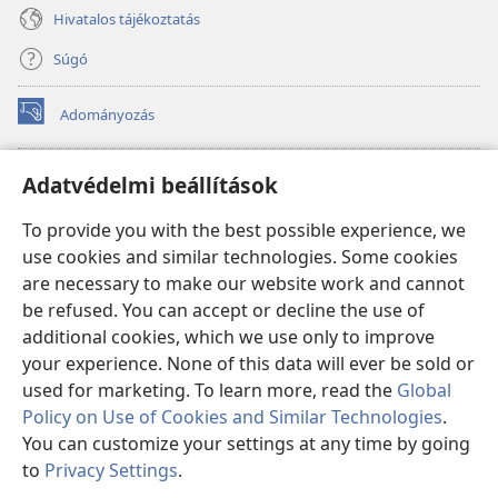
Hivatalos tájékoztatás
Súgó
Adományozás
(opens
new
window)
Őrtorony ONLINE KÖNYVTÁR
Adatvédelmi beállítások
(opens
new
®
JW Hub
To provide you with the best possible experience, we
window)
(opens
use cookies and similar technologies. Some cookies
new
®
JW Library
window)
are necessary to make our website work and cannot
be refused. You can accept or decline the use of
Watchtower Library
additional cookies, which we use only to improve
your experience. None of this data will ever be sold or
used for marketing. To learn more, read the
Global
Policy on Use of Cookies and Similar Technologies
.
Copyright
© 2026 Watch Tower Bible and Tract Society of Pennsylvania.
You can customize your settings at any time by going
FELHASZNÁLÁSI FELTÉTELEK
|
ADATVÉDELMI SZABÁLYZAT
|
to
Privacy Settings
.
ADATVÉDELMI BEÁLLÍTÁSOK