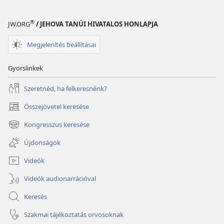
®
JW.ORG
/ JEHOVA TANÚI HIVATALOS HONLAPJA
Megjelenítés beállításai
Gyorslinkek
Szeretnéd, ha felkeresnénk?
Összejövetel keresése
(opens
new
Kongresszus keresése
(opens
window)
new
Újdonságok
window)
Videók
Videók audionarrációval
Keresés
Szakmai tájékoztatás orvosoknak