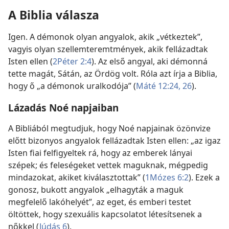
A Biblia válasza
Igen. A démonok olyan angyalok, akik „vétkeztek”,
vagyis olyan szellemteremtmények, akik fellázadtak
Isten ellen (
2Péter 2:4
). Az első angyal, aki démonná
tette magát, Sátán, az Ördög volt. Róla azt írja a Biblia,
hogy ő „a démonok uralkodója” (
Máté 12:24,
26
).
Lázadás Noé napjaiban
A Bibliából megtudjuk, hogy Noé napjainak özönvize
előtt bizonyos angyalok fellázadtak Isten ellen: „az igaz
Isten fiai felfigyeltek rá, hogy az emberek lányai
szépek; és feleségeket vettek maguknak, mégpedig
mindazokat, akiket kiválasztottak” (
1Mózes 6:2
). Ezek a
gonosz, bukott angyalok „elhagyták a maguk
megfelelő lakóhelyét”, az eget, és emberi testet
öltöttek, hogy szexuális kapcsolatot létesítsenek a
nőkkel (
Júdás 6
).