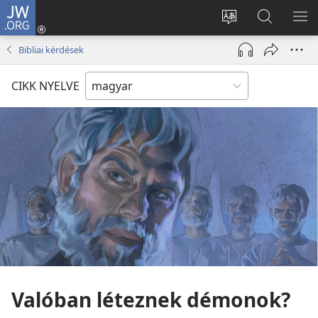
JW.ORG
Bejelentkezés
(opens
Oldal
Keresés
ME
new
nyelvének
a jw.org
ME
Bibliai kérdések
window)
megváltoztatás
honlapon
CIKK NYELVE
Valóban léteznek démonok?