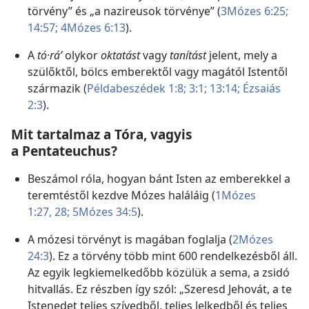
törvény” és „a nazireusok törvénye” (
3Mózes 6:25;
14:57;
4Mózes 6:13
).
A
tó·ráʹ
olykor
oktatást
vagy
tanítást
jelent, mely a
szülőktől, bölcs emberektől vagy magától Istentől
származik (
Példabeszédek 1:8;
3:1;
13:14;
Ézsaiás
2:3
).
Mit tartalmaz a Tóra, vagyis
a Pentateuchus?
Beszámol róla, hogyan bánt Isten az emberekkel a
teremtéstől kezdve Mózes haláláig (
1Mózes
1:27, 28;
5Mózes 34:5
).
A mózesi törvényt is magában foglalja (
2Mózes
24:3
). Ez a törvény több mint 600 rendelkezésből áll.
Az egyik legkiemelkedőbb közülük a sema, a zsidó
hitvallás. Ez részben így szól: „Szeresd Jehovát, a te
Istenedet teljes szívedből, teljes lelkedből és teljes