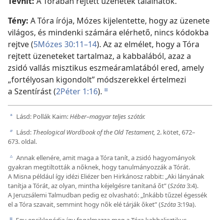
Tévhit:
A Tórában rejtett üzenetek találhatók.
Tény:
A Tóra írója, Mózes kijelentette, hogy az üzenete
világos, és mindenki számára elérhető, nincs kódokba
rejtve (
5Mózes 30:11–14
). Az az elmélet, hogy a Tóra
rejtett üzeneteket tartalmaz, a kabbalából, azaz a
zsidó vallás misztikus eszmeáramlatából ered, amely
„fortélyosan kigondolt” módszerekkel értelmezi
a Szentírást (
2Péter 1:16
).
d
Lásd: Pollák Kaim:
Héber–magyar teljes szótár.
a
Lásd:
Theological Wordbook of the Old Testament,
2. kötet, 672–
b
673. oldal.
Annak ellenére, amit maga a Tóra tanít, a zsidó hagyományok
c
gyakran megtiltották a nőknek, hogy tanulmányozzák a Tórát.
A Misna például így idézi Eliézer ben Hirkánosz rabbit: „Aki lányának
tanítja a Tórát, az olyan, mintha kéjelgésre tanítaná őt” (
Szóta
3:4).
A Jeruzsálemi Talmudban pedig ez olvasható: „Inkább tűzzel égessék
el a Tóra szavait, semmint hogy nők elé tárják őket” (
Szóta
3:19a).
Egy enciklopédia így fogalmazza meg a Tóra kabbalisztikus