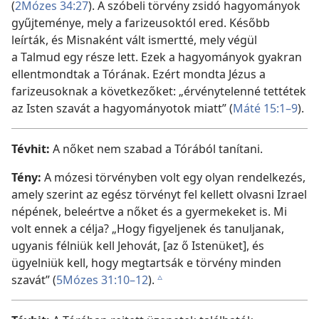
(
2Mózes 34:27
). A szóbeli törvény zsidó hagyományok
gyűjteménye, mely a farizeusoktól ered. Később
leírták, és Misnaként vált ismertté, mely végül
a Talmud egy része lett. Ezek a hagyományok gyakran
ellentmondtak a Tórának. Ezért mondta Jézus a
farizeusoknak a következőket: „érvénytelenné tettétek
az Isten szavát a hagyományotok miatt” (
Máté 15:1–9
).
Tévhit:
A nőket nem szabad a Tórából tanítani.
Tény:
A mózesi törvényben volt egy olyan rendelkezés,
amely szerint az egész törvényt fel kellett olvasni Izrael
népének, beleértve a nőket és a gyermekeket is. Mi
volt ennek a célja? „Hogy figyeljenek és tanuljanak,
ugyanis félniük kell Jehovát, [az ő Istenüket], és
ügyelniük kell, hogy megtartsák e törvény minden
szavát” (
5Mózes 31:10–12
).
c