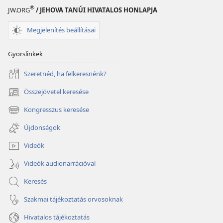
®
JW.ORG
/ JEHOVA TANÚI HIVATALOS HONLAPJA
Megjelenítés beállításai
Gyorslinkek
Szeretnéd, ha felkeresnénk?
Összejövetel keresése
(opens
new
Kongresszus keresése
(opens
window)
new
Újdonságok
window)
Videók
Videók audionarrációval
Keresés
Szakmai tájékoztatás orvosoknak
Hivatalos tájékoztatás