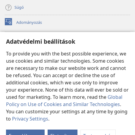
Súgó
Adományozás
(opens
new
window)
Őrtorony ONLINE KÖNYVTÁR
Adatvédelmi beállítások
(opens
new
®
JW Hub
To provide you with the best possible experience, we
window)
(opens
use cookies and similar technologies. Some cookies
new
®
JW Library
window)
are necessary to make our website work and cannot
be refused. You can accept or decline the use of
Watchtower Library
additional cookies, which we use only to improve
your experience. None of this data will ever be sold or
used for marketing. To learn more, read the
Global
Policy on Use of Cookies and Similar Technologies
.
Copyright
© 2026 Watch Tower Bible and Tract Society of Pennsylvania.
You can customize your settings at any time by going
FELHASZNÁLÁSI FELTÉTELEK
|
ADATVÉDELMI SZABÁLYZAT
|
to
Privacy Settings
.
ADATVÉDELMI BEÁLLÍTÁSOK