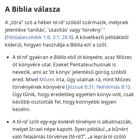
A Biblia válasza
A „tóra” szó a héber
tó·ráʹ
szóból származik, melynek
jelentése ’tanítás’, ’utasítás’ vagy ’törvény’
a
(
Példabeszédek 1:8;
3:1;
28:4
). A következő példákból
kiderül, hogyan használja a Biblia ezt a szót.
A
tó·ráʹ
gyakran
a Biblia első öt könyvére,
azaz Mózes
öt könyvére utal. Ezeket Pentateuchusnak is
nevezik, ami az ’öt könyv’ jelentésű görög szóból
ered. Mivel
Mózes
írta, úgy utalnak rá, mint Mózes
törvényének könyvére (
Józsué 8:31;
Nehémiás 8:1
).
Úgy tűnik, hogy eredetileg egyetlen könyv volt, csak
később osztották fel, hogy könnyebb legyen
kezelni.
A
tó·ráʹ
szót
egy-egy konkrét törvényre
is alkalmazzák,
melyet Izrael népe kapott. Ilyen például „a bűnért
való felajánlás törvénye
[tó·ráʹ]
”, „a lepráról szóló