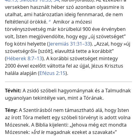
versekben használt héber szó azonban olyasmire is
utalhat, ami határozatlan ideig fennmarad, de nem
feltétlenül örökké.
Amikor a mózesi
b
törvényszövetség már körülbelül 900 éve érvényben
volt, Isten megjövendölte, hogy egy „új szövetséget”
fog kötni helyette (
Jeremiás 31:31–33
). „Azzal, hogy »új
szövetségről« [szólt], elavulttá tette a korábbit”
(
Héberek 8:7–13
). A korábbi szövetséget mintegy
2000 évvel ezelőtt váltotta fel az újjal, Jézus Krisztus
halála alapján (
Efézus 2:15
).
Tévhit:
A zsidó szóbeli hagyománynak és a Talmudnak
ugyanolyan tekintélye van, mint a Tórának.
Tény:
A Szentírásból nem támasztható alá, hogy Isten
az írott Tóra mellett egy szóbeli törvényt is adott volna
Mózesnek. A Biblia kijelenti: „Jehova még ezt mondta
Mózesnek: »
Írd le
magadnak ezeket a szavakat«”