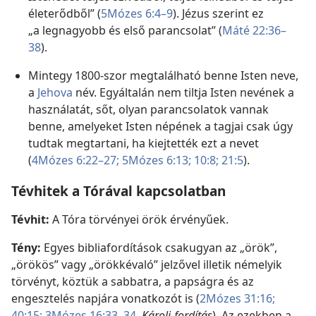
életerődből” (
5Mózes 6:4–9
). Jézus szerint ez
„a legnagyobb és első parancsolat” (
Máté 22:36–
38
).
Mintegy 1800-szor megtalálható benne Isten neve,
a
Jehova
név. Egyáltalán nem tiltja Isten nevének a
használatát, sőt, olyan parancsolatok vannak
benne, amelyeket Isten népének a tagjai csak úgy
tudtak megtartani, ha kiejtették ezt a nevet
(
4Mózes 6:22–27;
5Mózes 6:13;
10:8;
21:5
).
Tévhitek a Tórával kapcsolatban
Tévhit:
A Tóra törvényei örök érvényűek.
Tény:
Egyes bibliafordítások csakugyan az „örök”,
„örökös” vagy „örökkévaló” jelzővel illetik némelyik
törvényt, köztük a sabbatra, a papságra és az
engesztelés napjára vonatkozót is (
2Mózes 31:16;
40:15;
3Mózes 16:33, 34
,
Károli-fordítás
). Az ezekben a