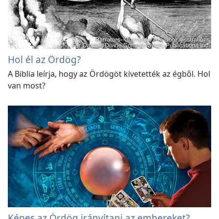
Hol él az Ördög?
A Biblia leírja, hogy az Ördögöt kivetették az égből. Hol
van most?
Képes az Ördög irányítani az embereket?