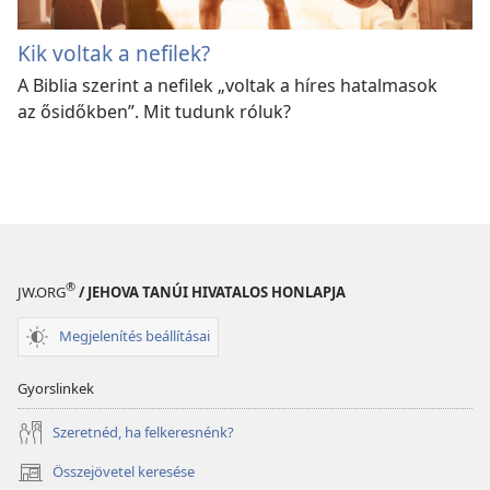
Kik voltak a nefilek?
A Biblia szerint a nefilek „voltak a híres hatalmasok
az ősidőkben”. Mit tudunk róluk?
®
JW.ORG
/ JEHOVA TANÚI HIVATALOS HONLAPJA
Megjelenítés beállításai
Gyorslinkek
Szeretnéd, ha felkeresnénk?
Összejövetel keresése
(opens