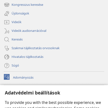
new
Kongresszus keresése
(opens
window)
new
Újdonságok
window)
Videók
Videók audionarrációval
Keresés
Szakmai tájékoztatás orvosoknak
Hivatalos tájékoztatás
Súgó
Adományozás
(opens
new
window)
Őrtorony ONLINE KÖNYVTÁR
Adatvédelmi beállítások
(opens
new
®
JW Hub
To provide you with the best possible experience, we
window)
(opens