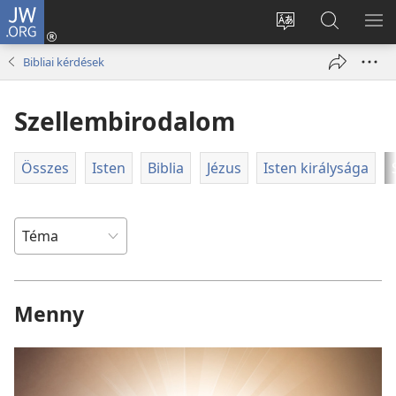
JW.ORG
Bejelentkezés
(opens
Oldal
Keresés
ME
new
nyelvének
a jw.org
ME
Bibliai kérdések
window)
megváltoztatás
honlapon
Szellembirodalom
Összes
Isten
Biblia
Jézus
Isten királysága
Menny