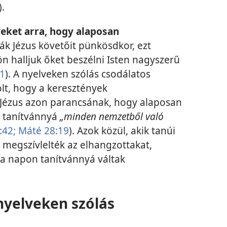
).
yeket arra, hogy alaposan
ták Jézus követőit pünkösdkor, ezt
n halljuk őket beszélni Isten nagyszerű
11
). A nyelveken szólás csodálatos
olt, hogy a keresztények
Jézus azon parancsának, hogy alaposan
k tanítvánnyá
„minden nemzetből való
:42;
Máté 28:19
). Azok közül, akik tanúi
 megszívlelték az elhangzottakat,
a napon tanítvánnyá váltak
yelveken szólás