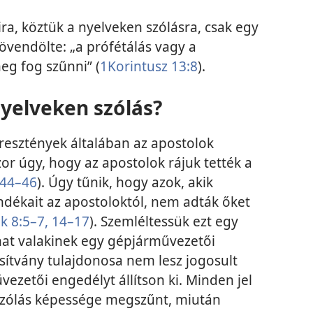
ra, köztük a nyelveken szólásra, csak egy
 jövendölte: „a prófétálás vagy a
meg fog szűnni” (
1Korintusz 13:8
).
yelveken szólás?
eresztények általában az apostolok
or úgy, hogy az apostolok rájuk tették a
44–46
). Úgy tűnik, hogy azok, akik
ndékait az apostoloktól, nem adták őket
k 8:5–7,
14–17
). Szemléltessük ezt egy
that valakinek egy gépjárművezetői
sítvány tulajdonosa nem lesz jogosult
zetői engedélyt állítson ki. Minden jel
szólás képessége megszűnt, miután