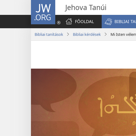
JW.ORG
Jehova Tanúi
FŐOLDAL
BIBLIAI T
Bibliai tanítások
Bibliai kérdések
Mi Isten véle