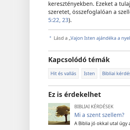
keresztényekben. Ezeket a tul
szeretet, összefoglalóan a sze
5:22, 23
).
Lásd a „
Vajon Isten ajándéka a nye
a
Kapcsolódó témák
Hit és vallás
Isten
Bibliai kérd
Ez is érdekelhet
BIBLIAI KÉRDÉSEK
Mi a szent szellem?
A Biblia jó okkal utal úgy