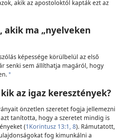
zok, akik az apostoloktól kapták ezt az
l, akik ma „nyelveken
szólás képessége körülbelül az első
 senki sem állíthatja magáról, hogy
en.
a
 kik az igaz keresztények?
ányait önzetlen szeretet fogja jellemezni
s azt tanította, hogy a szeretet mindig is
tényeket (
1Korintusz 13:1,
8
). Rámutatott,
tulajdonságokat fog kimunkálni a