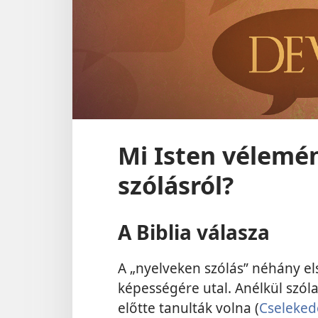
Mi Isten vélemé
szólásról?
A Biblia válasza
A „nyelveken szólás” néhány el
képességére utal. Anélkül szól
előtte tanulták volna (
Cseleked