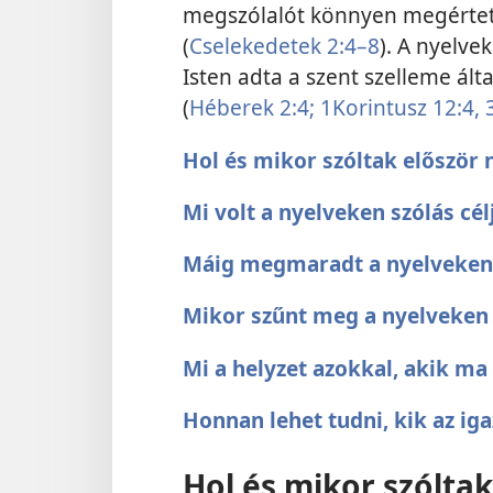
megszólalót könnyen megértette
(
Cselekedetek 2:4–8
). A nyelve
Isten adta a szent szelleme ál
(
Héberek 2:4;
1Korintusz 12:4,
Hol és mikor szóltak először
Mi volt a nyelveken szólás cél
Máig megmaradt a nyelveken 
Mikor szűnt meg a nyelveken 
Mi a helyzet azokkal, akik ma
Honnan lehet tudni, kik az ig
Hol és mikor szólta