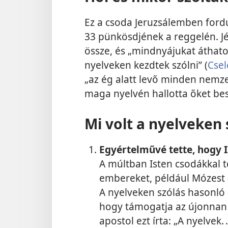
Ez a csoda Jeruzsálemben fordul
33 pünkösdjének a reggelén. J
össze, és „mindnyájukat áthato
nyelveken kezdtek szólni” (
Csel
„az ég alatt levő minden nemze
maga nyelvén hallotta őket besz
Mi volt a nyelveken 
Egyértelművé tette, hogy 
A múltban Isten csodákkal 
embereket, például Mózest 
A nyelveken szólás hasonló cé
hogy támogatja az újonnan 
apostol ezt írta: „A nyelvek