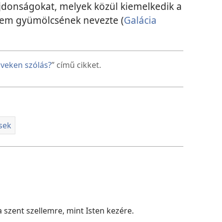
ajdonságokat, melyek közül kiemelkedik a
llem gyümölcsének nevezte (
Galácia
lveken szólás?
” című cikket.
ések
 a szent szellemre, mint Isten kezére.