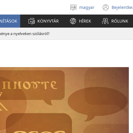
magyar
Bejelentke
Válassz
(open
nyelvet
new
ANÍTÁSOK
KÖNYVTÁR
HÍREK
RÓLUNK
windo
ménye a nyelveken szólásról?