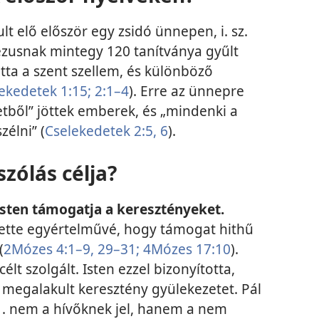
t elő először egy zsidó ünnepen, i. sz.
ézusnak mintegy 120 tanítványa gyűlt
tta a szent szellem, és különböző
ekedetek 1:15;
2:1–4
). Erre az ünnepre
tből” jöttek emberek, és „mindenki a
élni” (
Cselekedetek 2:5, 6
).
szólás célja?
Isten támogatja a keresztényeket.
tette egyértelművé, hogy támogat hithű
(
2Mózes 4:1–9,
29–31;
4Mózes 17:10
).
lt szolgált. Isten ezzel bizonyította,
megalakult keresztény gyülekezetet. Pál
. . . nem a hívőknek jel, hanem a nem