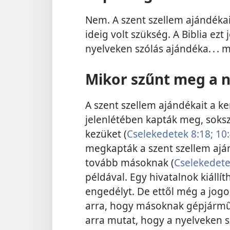
Nem. A szent szellem ajándékai
ideig volt szükség. A Biblia ezt
nyelveken szólás ajándéka. . . 
Mikor szűnt meg a n
A szent szellem ajándékait a k
jelenlétében kapták meg, soksz
kezüket (
Cselekedetek 8:18;
10:
megkapták a szent szellem ajá
tovább másoknak (
Cselekedete
példával. Egy hivatalnok kiállí
engedélyt. De ettől még a jogo
arra, hogy másoknak gépjárműve
arra mutat, hogy a nyelveken 