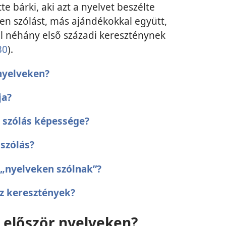
 bárki, aki azt a nyelvet beszélte
ken szólást, más ajándékokkal együtt,
tal néhány első századi kereszténynek
30
).
 nyelveken?
ja?
szólás képessége?
szólás?
 „nyelveken szólnak”?
az keresztények?
k először nyelveken?