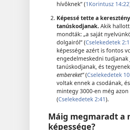
hívőknek” (
1Korintusz 14:22
Képessé tette a keresztén
tanúskodjanak.
Akik hallot
mondták: „a saját nyelvünkö
dolgairól” (
Cselekedetek 2:
képessége azért is fontos v
engedelmeskedni tudjanak 
tanúskodjanak, és tegyene
embereket”
(
Cselekedetek 10
voltak ennek a csodának, és
mintegy 3000-en még azon 
(
Cselekedetek 2:41
).
Máig megmaradt a n
képessége?