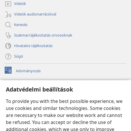
Videók
Videók audionarrációval
Keresés
Szakmai tájékoztatás orvosoknak
Hivatalos tájékoztatás
Súgó
Adományozás
(opens
new
window)
Őrtorony ONLINE KÖNYVTÁR
Adatvédelmi beállítások
(opens
new
®
JW Hub
To provide you with the best possible experience, we
window)
(opens
use cookies and similar technologies. Some cookies
new
®
JW Library
window)
are necessary to make our website work and cannot
be refused. You can accept or decline the use of
Watchtower Library
additional cookies, which we use only to improve