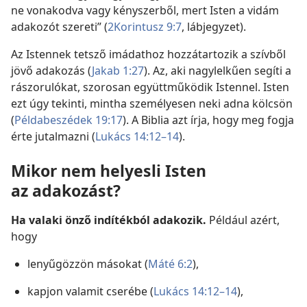
ne vonakodva vagy kényszerből, mert Isten a vidám
adakozót szereti” (
2Korintusz 9:7
, lábjegyzet).
Az Istennek tetsző imádathoz hozzátartozik a szívből
jövő adakozás (
Jakab 1:27
). Az, aki nagylelkűen segíti a
rászorulókat, szorosan együttműködik Istennel. Isten
ezt úgy tekinti, mintha személyesen neki adna kölcsön
(
Példabeszédek 19:17
). A Biblia azt írja, hogy meg fogja
érte jutalmazni (
Lukács 14:12–14
).
Mikor nem helyesli Isten
az adakozást?
Ha valaki önző indítékból adakozik.
Például azért,
hogy
lenyűgözzön másokat (
Máté 6:2
),
kapjon valamit cserébe (
Lukács 14:12–14
),