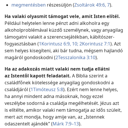
megmentésben
részesüljön (
Zsoltárok 49:6, 7
).
Ha valaki olyasmit támogat vele, amit Isten elítél.
Például helytelen lenne pénzt adni alkoholra egy
alkoholproblémával küzdő személynek, vagy anyagilag
támogatni valakit a szerencsejátékban, kábítószer-
fogyasztásban (
1Korintusz 6:9, 10;
2Korintusz 7:1
). Azt
sem helyes kisegíteni, aki bár tudna, mégsem hajlandó
magáról gondoskodni (
2Tesszalonika 3:10
).
Ha az adakozás miatt valaki nem tudja ellátni
az Istentől kapott feladatait.
A Biblia szerint a
családfőnek kötelessége anyagilag gondoskodni a
családjáról (
1Timóteusz 5:8
). Ezért nem lenne helyes,
ha annyi mindent adna másoknak, hogy ezzel
veszélybe sodorná a családja megélhetését. Jézus azt
is elítélte, amikor valaki nem támogatja az idős szüleit,
mert azt mondja, hogy amije van, az „Istennek
odaszentelt ajándék” (
Márk 7:9–13
).