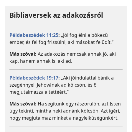
Bibliaversek az adakozásról
Példabeszédek 11:25
:
„Jól fog élni a bőkezű
ember, és fel fog frissülni, aki másokat felüdít.”
Más szóval:
Az adakozás nemcsak annak jó, aki
kap, hanem annak is, aki ad.
Példabeszédek 19:17
:
„Aki jóindulattal bánik a
szegénnyel, Jehovának ad kölcsön, és ő
megjutalmazza a tettéért.”
Más szóval:
Ha segítünk egy rászorulón, azt Isten
úgy tekinti, mintha neki adnánk kölcsön. Azt ígéri,
hogy megjutalmaz minket a nagylelkűségünkért.