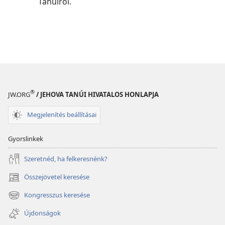
Tanúiról.
®
JW.ORG
/ JEHOVA TANÚI HIVATALOS HONLAPJA
Megjelenítés beállításai
Gyorslinkek
Szeretnéd, ha felkeresnénk?
Összejövetel keresése
(opens
new
Kongresszus keresése
(opens
window)
new
Újdonságok
window)