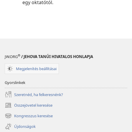
egy oktatótól.
®
JW.ORG
/ JEHOVA TANÚI HIVATALOS HONLAPJA
Megjelenítés beállításai
Gyorslinkek
Szeretnéd, ha felkeresnénk?
Összejövetel keresése
(opens
new
Kongresszus keresése
(opens
window)
new
Újdonságok
window)