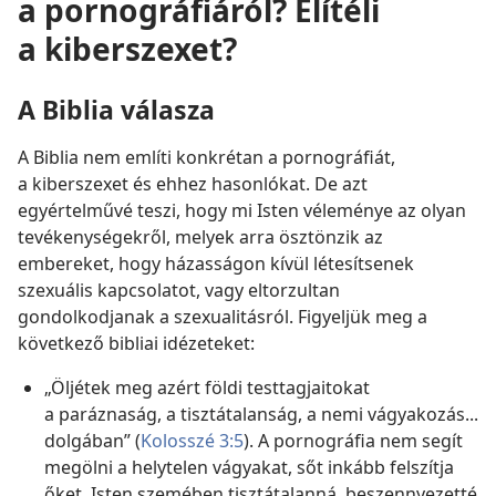
a pornográfiáról? Elítéli
a kiberszexet?
A Biblia válasza
A Biblia nem említi konkrétan a pornográfiát,
a kiberszexet és ehhez hasonlókat. De azt
egyértelművé teszi, hogy mi Isten véleménye az olyan
tevékenységekről, melyek arra ösztönzik az
embereket, hogy házasságon kívül létesítsenek
szexuális kapcsolatot, vagy eltorzultan
gondolkodjanak a szexualitásról. Figyeljük meg a
következő bibliai idézeteket:
„Öljétek meg azért földi testtagjaitokat
a paráznaság, a tisztátalanság, a nemi vágyakozás...
dolgában” (
Kolosszé 3:5
). A pornográfia nem segít
megölni a helytelen vágyakat, sőt inkább felszítja
őket. Isten szemében tisztátalanná, beszennyezetté