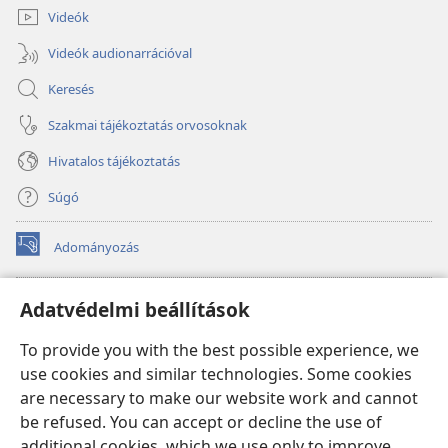
Videók
Videók audionarrációval
Keresés
Szakmai tájékoztatás orvosoknak
Hivatalos tájékoztatás
Súgó
Adományozás
(opens
new
window)
Őrtorony ONLINE KÖNYVTÁR
Adatvédelmi beállítások
(opens
new
®
JW Hub
To provide you with the best possible experience, we
window)
(opens
use cookies and similar technologies. Some cookies
new
®
JW Library
window)
are necessary to make our website work and cannot
be refused. You can accept or decline the use of
Watchtower Library
additional cookies, which we use only to improve