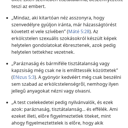
teszi az embert.
„Mindaz, aki kitartóan néz asszonyra, hogy
szenvedélyre gyúljon iránta, már házasságtörést
követett el vele szívében” (
Máté 5:28
). Az
erkölcstelen szexuális szokásokról készült képek
helytelen gondolatokat ébresztenek, azok pedig
helytelen tettekhez vezetnek.
„Paráznaság és bármiféle tisztátalanság vagy
kapzsiság még csak ne is említtessék közöttetek”
(
Efézus 5:3
). A gyönyör kedvéért még csak beszélni
sem szabad az erkölcstelenségről, nemhogy ilyen
jellegű anyagokat nézni vagy olvasni.
„A test cselekedetei pedig nyilvánvalók, és ezek
azok: paráznaság, tisztátalanság... és effélék. Ami
ezeket illeti, előre figyelmeztetlek titeket, mint
ahogy figyelmeztettelek is előre, hogy akik