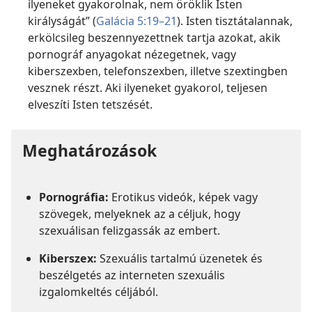
ilyeneket gyakorolnak, nem öröklik Isten
királyságát” (
Galácia 5:19–21
). Isten tisztátalannak,
erkölcsileg beszennyezettnek tartja azokat, akik
pornográf anyagokat nézegetnek, vagy
kiberszexben, telefonszexben, illetve szextingben
vesznek részt. Aki ilyeneket gyakorol, teljesen
elveszíti Isten tetszését.
Meghatározások
Pornográfia:
Erotikus videók, képek vagy
szövegek, melyeknek az a céljuk, hogy
szexuálisan felizgassák az embert.
Kiberszex:
Szexuális tartalmú üzenetek és
beszélgetés az interneten szexuális
izgalomkeltés céljából.