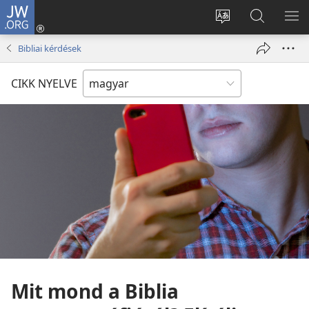
JW.ORG
Bejelentkezés
(opens
Oldal
Keresés
ME
new
nyelvének
a jw.org
ME
Bibliai kérdések
window)
megváltoztatás
honlapon
CIKK NYELVE
Mit mond a Biblia