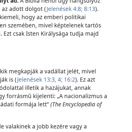
lyt ad.
A Biblia néhol úgy hangsúlyoz
 az adott dolgot (
Jelenések 4:8;
8:13
).
kiemeli, hogy az emberi politikai
en szemében, mivel képtelenek tartós
 Ezt csak Isten Királysága tudja majd
 akik megkapják a vadállat jelét, mivel
ák is (
Jelenések 13:3, 4;
16:2
). Ez azt
ódolattal illetik a hazájukat, annak
Egy forrásmű kijelenti: „A nacionalizmus a
ádati formája lett”
(The Encyclopedia of
ele valakinek a jobb kezére vagy a