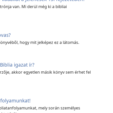
rónja van. Mi derül még ki a bibliai
ovas?
önyvéből, hogy mit jelképez ez a látomás.
Biblia igazat ír?
erzője, akkor egyetlen másik könyv sem érhet fel
anfolyamunkat!
ibliatanfolyamunkat, mely során személyes