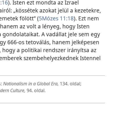
3:16
). Isten ezt mondta az Izrael
ról: „kössétek azokat jelül a kezetekre,
metek fölött” (
5Mózes 11:18
). Ezt nem
 hanem az volt a lényeg, hogy Isten
 a gondolataikat. A vadállat jele sem egy
 egy 666-os tetoválás, hanem jelképesen
 hogy a politikai rendszer irányítsa az
elő emberek szembehelyezkednek Istennel
s:
Nationalism in a Global Era,
134. oldal;
dern Culture,
94. oldal.