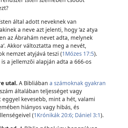
ezt?
Isten által adott neveknek van
kinek a neve azt jelenti, hogy ’az atya
sten az Ábrahám nevet adta, melynek
ja’. Akkor változtatta meg a nevét,
k nemzet atyjává teszi (
1Mózes 17:5
).
is a jellemzői alapján adta a 666-os
e utal.
A Bibliában
a számoknak gyakran
 szám általában teljességet vagy
at eggyel kevesebb, mint a hét, valami
zemében hiányos vagy hibás, és
lenségeivel (
1Krónikák 20:6;
Dániel 3:1
).