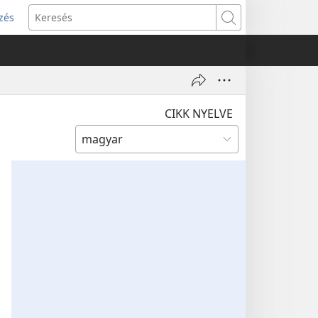
zés
s
Keresés
w)
CIKK NYELVE