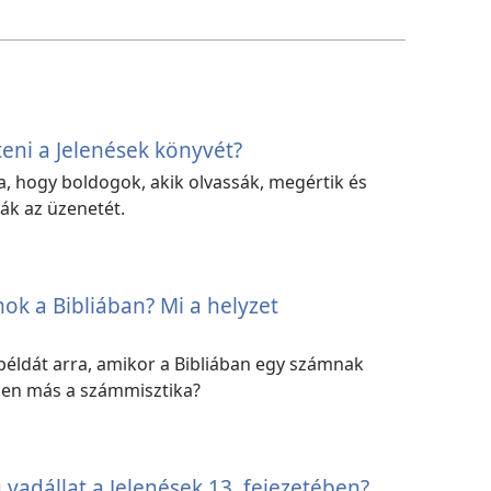
eni a Jelenések könyvét?
ja, hogy boldogok, akik olvassák, megértik és
ák az üzenetét.
ok a Bibliában? Mi a helyzet
éldát arra, amikor a Bibliában egy számnak
ben más a számmisztika?
ű vadállat a Jelenések 13. fejezetében?