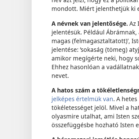
mondott. Miért jelenthetjük ki 
A névnek van jelentősége.
Az 
jelentésük. Például Ábrámnak, a
magas (felmagasztaltatott)’, I
jelentése: ’sokaság (tömeg) aty
amikor megígérte neki, hogy so
Ehhez hasonlóan a vadállatnak 
nevet.
A hatos szám a tökéletlenségr
jelképes értelmük van
. A hetes
tökéletességet jelöl. Mivel a h
olyasmire utalhat, ami Isten s
összefüggésbe hozható Isten el