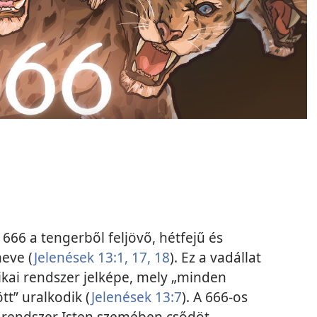
 666 a tengerből feljövő, hétfejű és
neve (
Jelenések 13:1,
17, 18
). Ez a vadállat
tikai rendszer jelképe, mely „minden
tt” uralkodik (
Jelenések 13:7
). A 666-os
kai rendszer Isten szemében csődöt