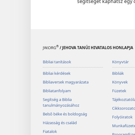
segítséget kaphatsz egy o
®
JW.ORG
/ JEHOVA TANÚI HIVATALOS HONLAPJA
Bibliai tanítások
Könyvtár
Bibliai kérdések
Bibliák
Bibliaversek magyarázata
Könyvek
Bibliatanfolyam
Füzetek
Segítség a Biblia
Tájékoztató
tanulmányozásához
Cikksorozat
Belső béke és boldogság
Folyóiratok
Házasság és család
Munkafüzet
Fiatalok
Programfüze