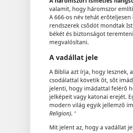
A háromszori ismétlés hangsú
valamit, hogy háromszor említi
A 666-os név tehát erőteljesen 
rendszerek csődöt mondtak Ist
békét és biztonságot teremteni.
megvalósítani.
A vadállat jele
A Biblia azt írja, hogy lesznek,
csodálattal követik őt, sőt imádj
jelenti, hogy imádattal felérő h
jelképeit vagy katonai erejét. 
modern világ egyik jellemző im
Religion).
a
Mit jelent az, hogy a vadállat j