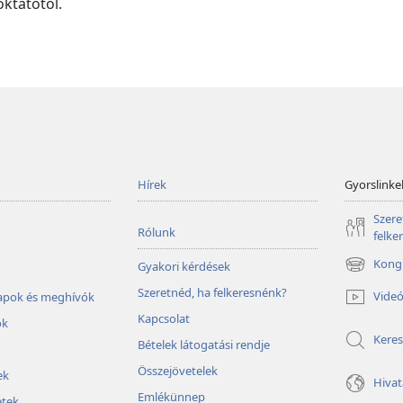
ktatótól.
Hírek
Gyorslinke
Szere
Rólunk
felke
Kongr
Gyakori kérdések
(opens
new
Szeretnéd, ha felkeresnénk?
Vide
lapok és meghívók
window)
Kapcsolat
ok
Keres
Bételek látogatási rendje
Összejövetelek
ek
Hivat
Emlékünnep
tek