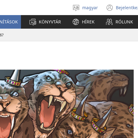
magyar
Bejelentke
Válassz
(open
nyelvet
new
ANÍTÁSOK
KÖNYVTÁR
HÍREK
RÓLUNK
windo
66?