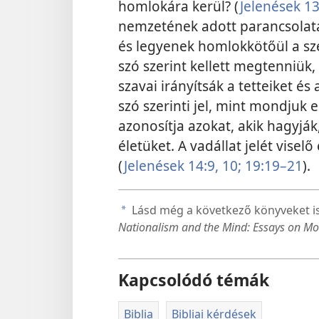
homlokára kerül? (
Jelenések 1
nemzetének adott parancsolatai
és legyenek homlokkötőül a sze
szó szerint kellett megtenniük,
szavai irányítsák a tetteiket és
szó szerinti jel, mint mondjuk
azonosítja azokat, akik hagyják,
életüket. A vadállat jelét vis
(
Jelenések 14:9, 10;
19:19–21
).
Lásd még a következő könyveket i
a
Nationalism and the Mind: Essays on Mo
Kapcsolódó témák
Biblia
Bibliai kérdések