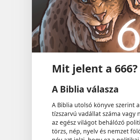
Mit jelent a 666?
A Biblia válasza
A Biblia utolsó könyve szerint a
tízszarvú vadállat száma vagy 
az egész világot behálózó poli
törzs, nép, nyelv és nemzet fölö
név azt jelzi, hogy ez a politi