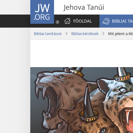
JW.ORG
Jehova Tanúi
FŐOLDAL
BIBLIAI T
Bibliai tanítások
Bibliai kérdések
Mit jelent a 6