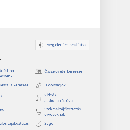
Megjelenítés beállításai
k
tnéd, ha
Összejövetel keresése
(opens
resnénk?
new
window)
esszus keresése
Újdonságok
Videók
ók
audionarrációval
Szakmai tájékoztatás
és
orvosoknak
alos tájékoztatás
Súgó