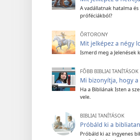
A vadállatnak hatalma és t
próféciákból?
ŐRTORONY
Mit jelképez a négy l
Ismerd meg a Jelenések k
FŐBB BIBLIAI TANÍTÁSOK
Mi bizonyítja, hogy a 
Ha a Bibliának Isten a sz
vele.
BIBLIAI TANÍTÁSOK
Próbáld ki a bibliat
Próbáld ki az ingyenes b