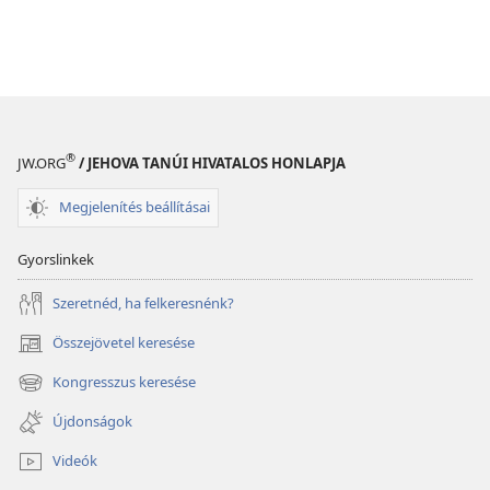
®
JW.ORG
/ JEHOVA TANÚI HIVATALOS HONLAPJA
Megjelenítés beállításai
Gyorslinkek
Szeretnéd, ha felkeresnénk?
Összejövetel keresése
(opens
new
Kongresszus keresése
(opens
window)
new
Újdonságok
window)
Videók