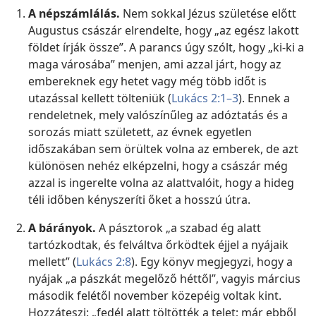
A népszámlálás.
Nem sokkal Jézus születése előtt
Augustus császár elrendelte, hogy „az egész lakott
földet írják össze”. A parancs úgy szólt, hogy „ki-ki a
maga városába” menjen, ami azzal járt, hogy az
embereknek egy hetet vagy még több időt is
utazással kellett tölteniük (
Lukács 2:1–3
). Ennek a
rendeletnek, mely valószínűleg az adóztatás és a
sorozás miatt született, az évnek egyetlen
időszakában sem örültek volna az emberek, de azt
különösen nehéz elképzelni, hogy a császár még
azzal is ingerelte volna az alattvalóit, hogy a hideg
téli időben kényszeríti őket a hosszú útra.
A bárányok.
A pásztorok „a szabad ég alatt
tartózkodtak, és felváltva őrködtek éjjel a nyájaik
mellett” (
Lukács 2:8
). Egy könyv megjegyzi, hogy a
nyájak „a pászkát megelőző héttől”, vagyis március
második felétől november közepéig voltak kint.
Hozzáteszi: „fedél alatt töltötték a telet; már ebből