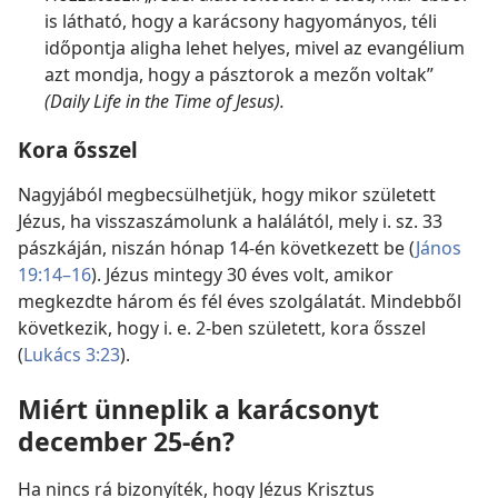
is látható, hogy a karácsony hagyományos, téli
időpontja aligha lehet helyes, mivel az evangélium
azt mondja, hogy a pásztorok a mezőn voltak”
(Daily Life in the Time of Jesus).
Kora ősszel
Nagyjából megbecsülhetjük, hogy mikor született
Jézus, ha visszaszámolunk a halálától, mely i. sz. 33
pászkáján, niszán hónap 14-én következett be (
János
19:14–16
). Jézus mintegy 30 éves volt, amikor
megkezdte három és fél éves szolgálatát. Mindebből
következik, hogy i. e. 2-ben született, kora ősszel
(
Lukács 3:23
).
Miért ünneplik a karácsonyt
december 25-én?
Ha nincs rá bizonyíték, hogy Jézus Krisztus