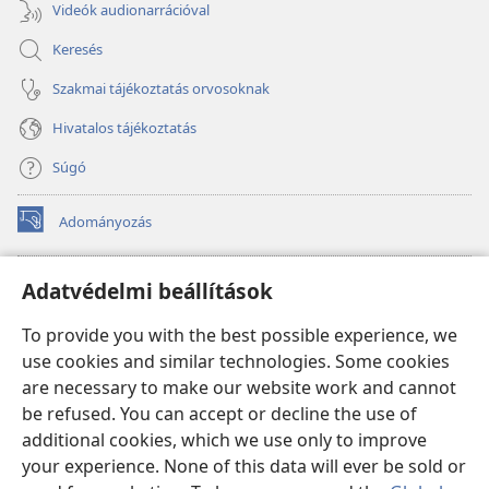
Videók audionarrációval
Keresés
Szakmai tájékoztatás orvosoknak
Hivatalos tájékoztatás
Súgó
Adományozás
(opens
new
window)
Őrtorony ONLINE KÖNYVTÁR
Adatvédelmi beállítások
(opens
new
®
JW Hub
To provide you with the best possible experience, we
window)
(opens
use cookies and similar technologies. Some cookies
new
®
JW Library
window)
are necessary to make our website work and cannot
be refused. You can accept or decline the use of
Watchtower Library
additional cookies, which we use only to improve
your experience. None of this data will ever be sold or