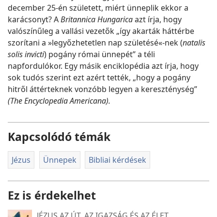
december 25-én született, miért ünneplik ekkor a
karácsonyt? A
Britannica Hungarica
azt írja, hogy
valószínűleg a vallási vezetők „így akarták háttérbe
szorítani a »legyőzhetetlen nap születésé«-nek (
natalis
solis invicti
) pogány római ünnepét” a téli
napfordulókor. Egy másik enciklopédia azt írja, hogy
sok tudós szerint ezt azért tették, „hogy a pogány
hitről áttérteknek vonzóbb legyen a kereszténység”
(The Encyclopedia Americana).
Kapcsolódó témák
Jézus
Ünnepek
Bibliai kérdések
Ez is érdekelhet
JÉZUS AZ ÚT, AZ IGAZSÁG ÉS AZ ÉLET