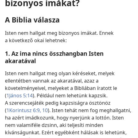
bizonyos imákat?
A Biblia válasza
Isten nem hallgat meg bizonyos imákat. Ennek
a következő okai lehetnek:
1. Az ima nincs összhangban Isten
akaratával
Isten nem hallgat meg olyan kéréseket, melyek
ellentétben vannak az akaratával, azaz a
követelményeivel, melyeket a Bibliában íratott le
(
1János 5:14
). Például nem lehetünk kapzsik.
A szerencsejáték pedig kapzsiságra ösztönöz
(
1Korintusz 6:9, 10
). Isten tehát nem fog meghallgatni,
ha azért imádkozunk, hogy nyerjünk a lottón. Isten
nem valamiféle dzsinn, aki teljesíti minden
kívánságunkat. Ezért egyébként hálásak is lehetünk,