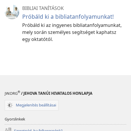
BIBLIAI TANÍTÁSOK
Próbáld ki a bibliatanfolyamunkat!
Próbáld ki az ingyenes bibliatanfolyamunkat,
mely során személyes segítséget kaphatsz
egy oktatótól.
®
JW.ORG
/ JEHOVA TANÚI HIVATALOS HONLAPJA
Megjelenítés beállításai
Gyorslinkek
Szeretnéd, ha felkeresnénk?