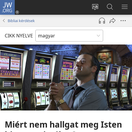
JW.ORG
Bejelentkezés
(opens
Oldal
Keresés
ME
new
nyelvének
a jw.org
ME
Bibliai kérdések
window)
megváltoztatás
honlapon
CIKK NYELVE
Miért nem hallgat meg Isten