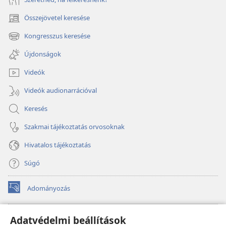
Összejövetel keresése
(opens
new
Kongresszus keresése
(opens
window)
new
Újdonságok
window)
Videók
Videók audionarrációval
Keresés
Szakmai tájékoztatás orvosoknak
Hivatalos tájékoztatás
Súgó
Adományozás
(opens
new
window)
Őrtorony ONLINE KÖNYVTÁR
Adatvédelmi beállítások
(opens