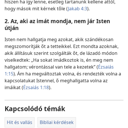
hiszen ha így lenne, esetleg tartanunk kellene attól,
hogy mások mit kérnek tőle (
Jakab 4:3
).
2. Az, aki az imát mondja, nem jár Isten
útján
Isten nem hallgatja meg azokat, akik szándékosan
megszomorítják őt a tetteikkel. Ezt mondta azoknak,
akik állításuk szerint szolgálták őt, de lázadó módon
viselkedtek: „Ha sokat imádkoztok is, én meg nem
hallgatom; vérontással van tele a kezetek” (
Ézsaiás
1:15
). Ám ha megváltoztak volna, és rendezték volna a
kapcsolatukat Istennel, ő meghallgatta volna az
imáikat (
Ézsaiás 1:18
).
Kapcsolódó témák
Hit és vallás
Bibliai kérdések