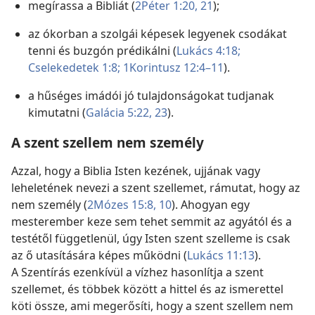
megírassa a Bibliát (
2Péter 1:20, 21
);
az ókorban a szolgái képesek legyenek csodákat
tenni és buzgón prédikálni (
Lukács 4:18;
Cselekedetek 1:8;
1Korintusz 12:4–11
).
a hűséges imádói jó tulajdonságokat tudjanak
kimutatni (
Galácia 5:22, 23
).
A szent szellem nem személy
Azzal, hogy a Biblia Isten kezének, ujjának vagy
leheletének nevezi a szent szellemet, rámutat, hogy az
nem személy (
2Mózes 15:8,
10
). Ahogyan egy
mesterember keze sem tehet semmit az agyától és a
testétől függetlenül, úgy Isten szent szelleme is csak
az ő utasítására képes működni (
Lukács 11:13
).
A Szentírás ezenkívül a vízhez hasonlítja a szent
szellemet, és többek között a hittel és az ismerettel
köti össze, ami megerősíti, hogy a szent szellem nem