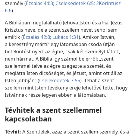
személy (
Ézsaiás 44:3;
Cselekedetek 6:5;
2Korintusz
6:6
).
A Bibliában megtalálható Jehova Isten és a Fia, Jézus
Krisztus neve, de a szent szellem nevét sehol sem
említik (
Ézsaiás 42:8;
Lukács 1:31
). Amikor István,
a keresztény mártír egy látomásban csoda útján
betekintést nyert az égbe, csak két személyt látott,
nem hármat. A Biblia így számol be erről: „szent
szellemmel telve az égre szegezte a szemét, és
meglátta Isten dicsőségét, és Jézust, amint ott áll az
Isten jobbján” (
Cselekedetek 7:55
). Tehát a szent
szellem mint Isten tevékeny ereje lehetővé tette, hogy
Istvánnak része legyen ebben a látomásban.
Tévhitek a szent szellemmel
kapcsolatban
Tévhit:
A Szentlélek, azaz a szent szellem személy, és a