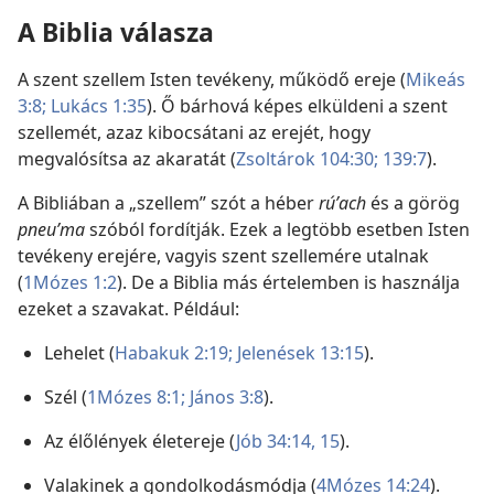
A Biblia válasza
A szent szellem Isten tevékeny, működő ereje (
Mikeás
3:8;
Lukács 1:35
). Ő bárhová képes elküldeni a szent
szellemét, azaz kibocsátani az erejét, hogy
megvalósítsa az akaratát (
Zsoltárok 104:30;
139:7
).
A Bibliában a „szellem” szót a héber
rúʹach
és a görög
pneuʹma
szóból fordítják. Ezek a legtöbb esetben Isten
tevékeny erejére, vagyis szent szellemére utalnak
(
1Mózes 1:2
). De a Biblia más értelemben is használja
ezeket a szavakat. Például:
Lehelet (
Habakuk 2:19;
Jelenések 13:15
).
Szél (
1Mózes 8:1;
János 3:8
).
Az élőlények életereje (
Jób 34:14, 15
).
Valakinek a gondolkodásmódja (
4Mózes 14:24
).