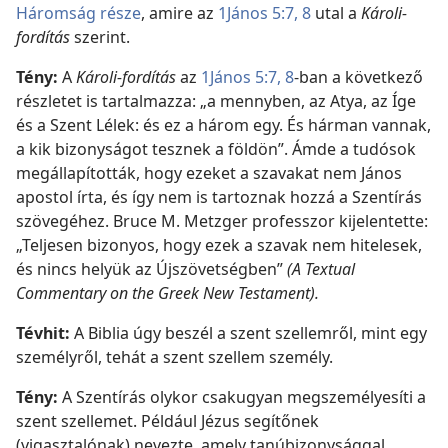
Háromság része
, amire az
1János 5:7, 8
utal a
Károli-
fordítás
szerint.
Tény:
A
Károli-fordítás
az
1János 5:7, 8
-ban a következő
részletet is tartalmazza: „a mennyben, az Atya, az Íge
és a Szent Lélek: és ez a három egy. És hárman vannak,
a kik bizonyságot tesznek a földön”. Ámde a tudósok
megállapították, hogy ezeket a szavakat nem János
apostol írta, és így nem is tartoznak hozzá a Szentírás
szövegéhez. Bruce M. Metzger professzor kijelentette:
„Teljesen bizonyos, hogy ezek a szavak nem hitelesek,
és nincs helyük az Újszövetségben”
(A Textual
Commentary on the Greek New Testament).
Tévhit:
A Biblia úgy beszél a szent szellemről, mint egy
személyről, tehát a szent szellem személy.
Tény:
A Szentírás olykor csakugyan megszemélyesíti a
szent szellemet. Például Jézus segítőnek
(vigasztalónak) nevezte, amely tanúbizonysággal