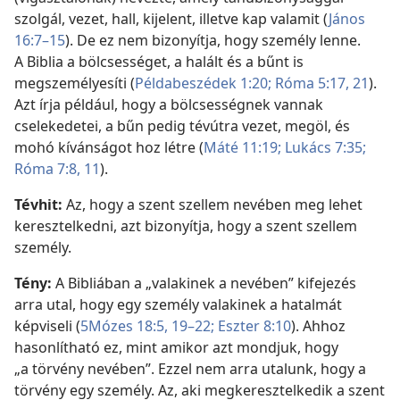
szolgál, vezet, hall, kijelent, illetve kap valamit (
János
16:7–15
). De ez nem bizonyítja, hogy személy lenne.
A Biblia a bölcsességet, a halált és a bűnt is
megszemélyesíti (
Példabeszédek 1:20;
Róma 5:17,
21
).
Azt írja például, hogy a bölcsességnek vannak
cselekedetei, a bűn pedig tévútra vezet, megöl, és
mohó kívánságot hoz létre (
Máté 11:19;
Lukács 7:35;
Róma 7:8,
11
).
Tévhit:
Az, hogy a szent szellem nevében meg lehet
keresztelkedni, azt bizonyítja, hogy a szent szellem
személy.
Tény:
A Bibliában a „valakinek a nevében” kifejezés
arra utal, hogy egy személy valakinek a hatalmát
képviseli (
5Mózes 18:5,
19–22;
Eszter 8:10
). Ahhoz
hasonlítható ez, mint amikor azt mondjuk, hogy
„a törvény nevében”. Ezzel nem arra utalunk, hogy a
törvény egy személy. Az, aki megkeresztelkedik a szent