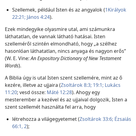
Szellemek, például Isten és az angyalok (
1Királyok
22:21;
János 4:24
).
Ezek mindegyike olyasmire utal, ami számunkra
láthatatlan, de vannak látható hatásai. Isten
szelleméről szintén elmondható, hogy „a szélhez
hasonlóan láthatatlan, nincs anyaga és nagyon erős”
(W. E. Vine:
An Expository Dictionary of New Testament
Words
).
A Biblia úgy is utal Isten szent szellemére, mint az ő
kezére, illetve az ujjaira (
Zsoltárok 8:3;
19:1;
Lukács
11:20
; vesd össze:
Máté 12:28
). Ahogy egy
mesterember a kezével és az ujjaival dolgozik, Isten a
szent szellemét használta fel arra, hogy
létrehozza a világegyetemet (
Zsoltárok 33:6;
Ézsaiás
66:1, 2
);