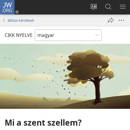
JW.ORG
Bejelentkezés
(opens
Oldal
Keresés
ME
new
nyelvének
a jw.org
ME
Bibliai kérdések
window)
megváltoztatás
honlapon
CIKK NYELVE
Mi a szent szellem?