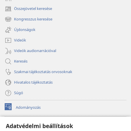
Összejövetel keresése
(opens
new
Kongresszus keresése
(opens
window)
new
Újdonságok
window)
Videók
Videók audionarrációval
Keresés
Szakmai tájékoztatás orvosoknak
Hivatalos tájékoztatás
Súgó
Adományozás
(opens
new
window)
Őrtorony ONLINE KÖNYVTÁR
Adatvédelmi beállítások
(opens