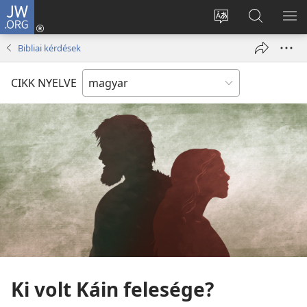
JW.ORG
Bejelentkezés
(opens
Oldal
Keresés
ME
new
nyelvének
a jw.org
ME
Bibliai kérdések
window)
megváltoztatás
honlapon
CIKK NYELVE
Ki volt Káin felesége?