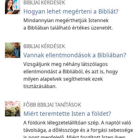
BIBLIAI KÉRDÉSEK
Hogyan lehet megérteni a Bibliát?
Mindannyian megérthetjük Istennek
a Bibliában található értékes üzenetét.
BIBLIAI KÉRDÉSEK
Vannak ellentmondások a Bibliában?
Vizsgáljunk meg néhány látszólagos
ellentmondást a Bibliából, és azt is, hogy
milyen alapelvek segíthetnek ezek
tisztázásában.
FŐBB BIBLIAI TANÍTÁSOK
Miért teremtette Isten a földet?
A földünk lélegzetelállítóan szép. A naptól való
távolsága, a dőlésszöge és a forgási sebessége
is pont megfelelő. Miért fordított Isten ilyen