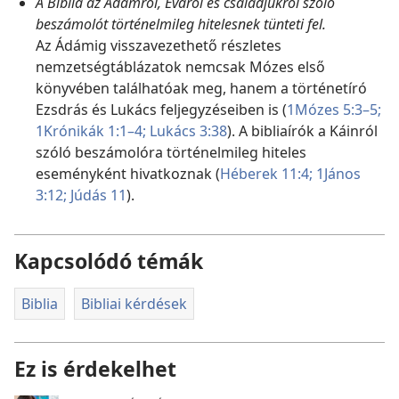
A Biblia az Ádámról, Éváról és családjukról szóló
beszámolót történelmileg hitelesnek tünteti fel.
Az Ádámig visszavezethető részletes
nemzetségtáblázatok nemcsak Mózes első
könyvében találhatóak meg, hanem a történetíró
Ezsdrás és Lukács feljegyzéseiben is (
1Mózes 5:3–5;
1Krónikák 1:1–4;
Lukács 3:38
). A bibliaírók a Káinról
szóló beszámolóra történelmileg hiteles
eseményként hivatkoznak (
Héberek 11:4;
1János
3:12;
Júdás 11
).
Kapcsolódó témák
Biblia
Bibliai kérdések
Ez is érdekelhet