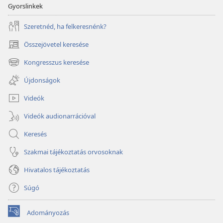
Gyorslinkek
Szeretnéd, ha felkeresnénk?
Összejövetel keresése
(opens
new
Kongresszus keresése
(opens
window)
new
Újdonságok
window)
Videók
Videók audionarrációval
Keresés
Szakmai tájékoztatás orvosoknak
Hivatalos tájékoztatás
Súgó
Adományozás
(opens