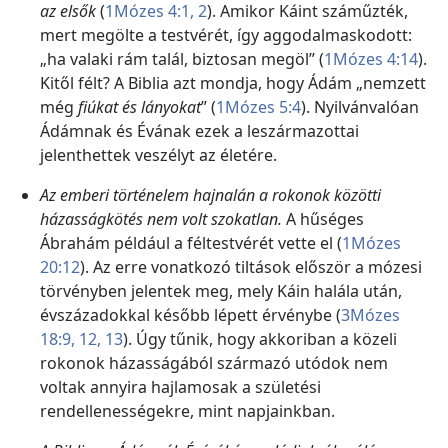
az elsők
(
1Mózes 4:1, 2
). Amikor Káint száműzték,
mert megölte a testvérét, így aggodalmaskodott:
„ha valaki rám talál, biztosan megöl” (
1Mózes 4:14
).
Kitől félt? A Biblia azt mondja, hogy Ádám „nemzett
még
fiúkat és lányokat
” (
1Mózes 5:4
). Nyilvánvalóan
Ádámnak és Évának ezek a leszármazottai
jelenthettek veszélyt az életére.
Az emberi történelem hajnalán a rokonok közötti
házasságkötés nem volt szokatlan.
A hűséges
Ábrahám például a féltestvérét vette el (
1Mózes
20:12
). Az erre vonatkozó tiltások először a mózesi
törvényben jelentek meg, mely Káin halála után,
évszázadokkal később lépett érvénybe (
3Mózes
18:9,
12, 13
). Úgy tűnik, hogy akkoriban a közeli
rokonok házasságából származó utódok nem
voltak annyira hajlamosak a születési
rendellenességekre, mint napjainkban.