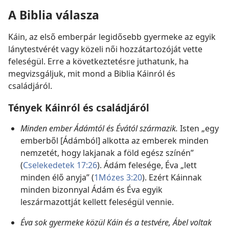
A Biblia válasza
Káin, az első emberpár legidősebb gyermeke az egyik
lánytestvérét vagy közeli női hozzátartozóját vette
feleségül. Erre a következtetésre juthatunk, ha
megvizsgáljuk, mit mond a Biblia Káinról és
családjáról.
Tények Káinról és családjáról
Minden ember Ádámtól és Évától származik.
Isten „egy
emberből [Ádámból] alkotta az emberek minden
nemzetét, hogy lakjanak a föld egész színén”
(
Cselekedetek 17:26
). Ádám felesége, Éva „lett
minden élő anyja” (
1Mózes 3:20
). Ezért Káinnak
minden bizonnyal Ádám és Éva egyik
leszármazottját kellett feleségül vennie.
Éva sok gyermeke közül Káin és a testvére, Ábel voltak