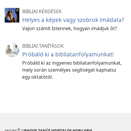
BIBLIAI KÉRDÉSEK
Helyes a képek vagy szobrok imádata?
Vajon számít Istennek, hogyan imádjuk őt?
BIBLIAI TANÍTÁSOK
Próbáld ki a bibliatanfolyamunkat!
Próbáld ki az ingyenes bibliatanfolyamunkat,
mely során személyes segítséget kaphatsz
egy oktatótól.
®
JW.ORG
/ JEHOVA TANÚI HIVATALOS HONLAPJA