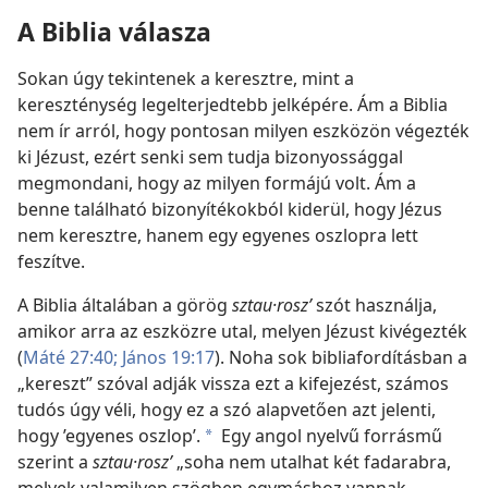
A Biblia válasza
Sokan úgy tekintenek a keresztre, mint a
kereszténység legelterjedtebb jelképére. Ám a Biblia
nem ír arról, hogy pontosan milyen eszközön végezték
ki Jézust, ezért senki sem tudja bizonyossággal
megmondani, hogy az milyen formájú volt. Ám a
benne található bizonyítékokból kiderül, hogy Jézus
nem keresztre, hanem egy egyenes oszlopra lett
feszítve.
A Biblia általában a görög
sztau·roszʹ
szót használja,
amikor arra az eszközre utal, melyen Jézust kivégezték
(
Máté 27:40;
János 19:17
). Noha sok bibliafordításban a
„kereszt” szóval adják vissza ezt a kifejezést, számos
tudós úgy véli, hogy ez a szó alapvetően azt jelenti,
hogy ’egyenes oszlop’.
Egy angol nyelvű forrásmű
a
szerint a
sztau·roszʹ
„soha nem utalhat két fadarabra,