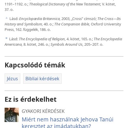
1191–1192. o.;
Theological Dictionary of the New Testament,
V. kötet,
37. o.
Lásd:
Encyclopædia Britannica,
2003, „Cross” címszó;
The Cross​—Its
c
History and Symbolism,
40. o.;
The Companion Bible,
Oxford University
Press, 162. függelék, 186. o.
Lásd:
The Encyclopedia of Religion,
4. kötet, 165. o.;
The Encyclopedia
d
Americana,
8. kötet, 246. o.;
Symbols Around Us,
205–207. o.
Kapcsolódó témák
Jézus
Bibliai kérdések
Ez is érdekelhet
GYAKORI KÉRDÉSEK
Miért nem használnak Jehova Tanúi
keresztet az imádatukban?