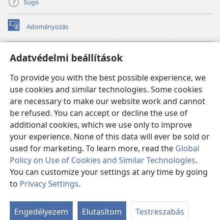
Súgó
Adományozás
(opens
new
window)
Őrtorony ONLINE KÖNYVTÁR
Adatvédelmi beállítások
(opens
new
®
JW Hub
To provide you with the best possible experience, we
window)
(opens
use cookies and similar technologies. Some cookies
new
®
JW Library
window)
are necessary to make our website work and cannot
be refused. You can accept or decline the use of
Watchtower Library
additional cookies, which we use only to improve
your experience. None of this data will ever be sold or
used for marketing. To learn more, read the
Global
Policy on Use of Cookies and Similar Technologies
.
Copyright
© 2026 Watch Tower Bible and Tract Society of Pennsylvania.
You can customize your settings at any time by going
FELHASZNÁLÁSI FELTÉTELEK
|
ADATVÉDELMI SZABÁLYZAT
|
to
Privacy Settings
.
ADATVÉDELMI BEÁLLÍTÁSOK
Engedélyezem
Elutasítom
Testreszabás