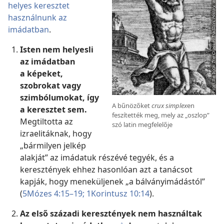
helyes keresztet
használnunk az
imádatban
.
Isten nem helyesli
az imádatban
a képeket,
szobrokat vagy
szimbólumokat, így
A bűnözőket
crux simplex
en
a keresztet sem.
feszítették meg, mely az „oszlop”
Megtiltotta az
szó latin megfelelője
izraelitáknak, hogy
„bármilyen jelkép
alakját” az imádatuk részévé tegyék, és a
keresztények ehhez hasonlóan azt a tanácsot
kapják, hogy meneküljenek „a bálványimádástól”
(
5Mózes 4:15–19;
1Korintusz 10:14
).
Az első századi keresztények nem használtak