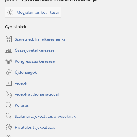
Megjelenítés beállításai
Gyorslinkek
Szeretnéd, ha felkeresnénk?
Összejövetel keresése
(opens
new
Kongresszus keresése
(opens
window)
new
Újdonságok
window)
Videók
Videók audionarrációval
Keresés
Szakmai tájékoztatás orvosoknak
Hivatalos tájékoztatás