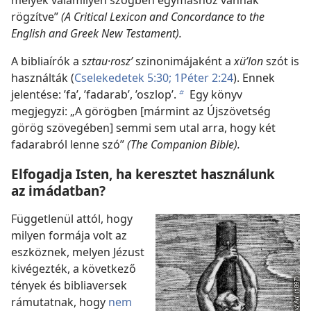
melyek valamilyen szögben egymáshoz vannak
rögzítve”
(A Critical Lexicon and Concordance to the
English and Greek New Testament).
A bibliaírók a
sztau·roszʹ
szinonimájaként a
xüʹlon
szót is
használták (
Cselekedetek 5:30;
1Péter 2:24
). Ennek
jelentése: ’fa’, ’fadarab’, ’oszlop’.
Egy könyv
b
megjegyzi: „A görögben [mármint az Újszövetség
görög szövegében] semmi sem utal arra, hogy két
fadarabról lenne szó”
(The Companion Bible).
Elfogadja Isten, ha keresztet használunk
az imádatban?
Függetlenül attól, hogy
milyen formája volt az
eszköznek, melyen Jézust
kivégezték, a következő
tények és bibliaversek
rámutatnak, hogy
nem