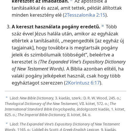
keresztet az imádatban.
Az apostolok a
c
tanításaikkal és azzal, amit tettek, példát állítottak
minden keresztény elé (
2Tesszalonika 2:15
).
A kereszt használata pogány eredetű.
Több
d
száz évvel Jézus halála után, amikor az egyházak
eltértek a tanításaitól, „megengedték [az egyház új
tagjainak], hogy továbbra is megtartsák pogány
jeleik és szimbólumaik többségét”, beleértve a
keresztet is
(The Expanded Vine’s Expository Dictionary
of New Testament Words).
A Biblia azonban elítéli, ha
valaki pogány jelképeket használ, csak hogy több
egyháztagot szerezzen (
2Korintusz 6:17
).
Lásd:
New Bible Dictionary,
3. kiadás, szerk.: D. R. W. Wood, 245. o.;
a
Theological Dictionary of the New Testament,
VII. kötet, 572. o.;
The
International Standard Bible Encyclopedia,
átdolgozott kiadás, 1. kötet,
825. o.;
The Imperial Bible-Dictionary,
II. kötet, 84. o.
Lásd:
The Expanded Vine’s Expository Dictionary of New Testament
b
Words,
1165. o.; Liddell és Scott:
A Greek-English Lexicon,
9. kiadás,