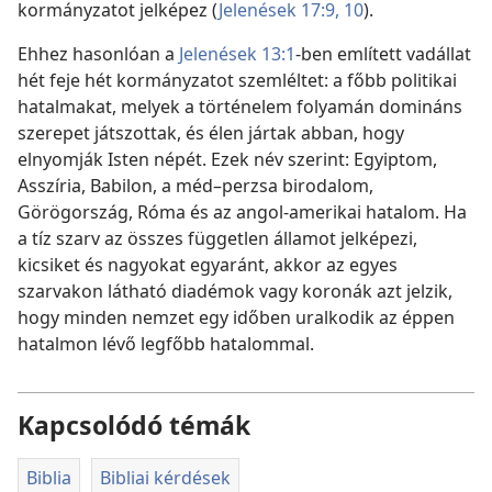
kormányzatot jelképez (
Jelenések 17:9, 10
).
Ehhez hasonlóan a
Jelenések 13:1
-ben említett vadállat
hét feje hét kormányzatot szemléltet: a főbb politikai
hatalmakat, melyek a történelem folyamán domináns
szerepet játszottak, és élen jártak abban, hogy
elnyomják Isten népét. Ezek név szerint: Egyiptom,
Asszíria, Babilon, a méd–perzsa birodalom,
Görögország, Róma és az angol-amerikai hatalom. Ha
a tíz szarv az összes független államot jelképezi,
kicsiket és nagyokat egyaránt, akkor az egyes
szarvakon látható diadémok vagy koronák azt jelzik,
hogy minden nemzet egy időben uralkodik az éppen
hatalmon lévő legfőbb hatalommal.
Kapcsolódó témák
Biblia
Bibliai kérdések