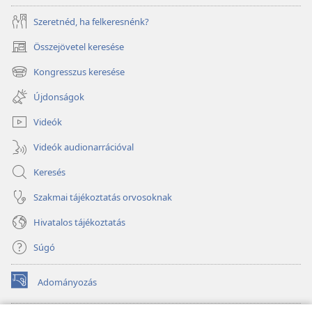
Szeretnéd, ha felkeresnénk?
Összejövetel keresése
(opens
new
Kongresszus keresése
(opens
window)
new
Újdonságok
window)
Videók
Videók audionarrációval
Keresés
Szakmai tájékoztatás orvosoknak
Hivatalos tájékoztatás
Súgó
Adományozás
(opens
new