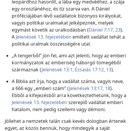
leopárdhoz hasonlít, a lába egy medvééhez, a szája
egy oroszlánéhoz, és tíz szarva van. A Dániel
próféciájában lévő vadállatok bizonyos királyokat,
vagyis politikai uralmakat jelképeznek, melyek
egymást követik az uralkodásban (
Dániel 7:17,
23
).
A
Jelenések 13. fejezetében
említett vadállat tehát a
politikai uralmak összességére utal.
„A tengerből” jön fel, ami azt jelenti, hogy az emberi
kormányzatok az emberiség háborgó tömegéből
származnak (
Jelenések 13:1;
Ézsaiás 17:12, 13
).
A Biblia azt írja, hogy a vadállat száma, vagyis neve,
a 666 egy „emberi szám” (
Jelenések 13:17, 18
).
Ebből a kifejezésből arra következtethetünk, hogy a
Jelenések 13. fejezetében
szereplő vadállat emberi
hatalom, nem pedig szellemi vagy démoni.
Jóllehet a nemzetek talán csak kevés dologban értenek
egyet, az közös bennük, hogy mindegyik a saját