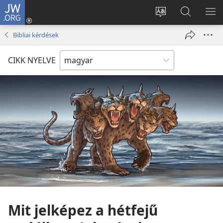
JW.ORG
Bejelentkezés
(opens
Oldal
Keresés
ME
new
nyelvének
a jw.org
ME
Bibliai kérdések
window)
megváltoztatás
honlapon
CIKK NYELVE
Mit jelképez a hétfejű