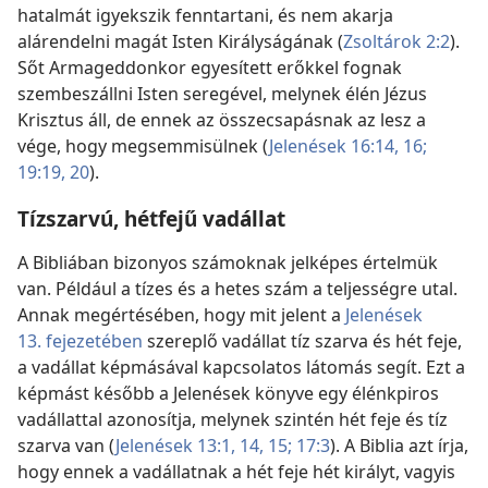
hatalmát igyekszik fenntartani, és nem akarja
alárendelni magát Isten Királyságának (
Zsoltárok 2:2
).
Sőt Armageddonkor egyesített erőkkel fognak
szembeszállni Isten seregével, melynek élén Jézus
Krisztus áll, de ennek az összecsapásnak az lesz a
vége, hogy megsemmisülnek (
Jelenések 16:14,
16;
19:19, 20
).
Tízszarvú, hétfejű vadállat
A Bibliában bizonyos számoknak jelképes értelmük
van. Például a tízes és a hetes szám a teljességre utal.
Annak megértésében, hogy mit jelent a
Jelenések
13. fejezetében
szereplő vadállat tíz szarva és hét feje,
a vadállat képmásával kapcsolatos látomás segít. Ezt a
képmást később a Jelenések könyve egy élénkpiros
vadállattal azonosítja, melynek szintén hét feje és tíz
szarva van (
Jelenések 13:1,
14, 15;
17:3
). A Biblia azt írja,
hogy ennek a vadállatnak a hét feje hét királyt, vagyis