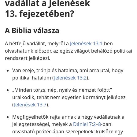
vadállat a Jelenések
13. fejezetében?
A Biblia válasza
A hétfejű vadállat, melyről a
Jelenések 13:1
-ben
olvashatunk először, az egész világot behálózó politikai
rendszert jelképezi.
Van ereje, trónja és hatalma, ami arra utal, hogy
politikai hatalom (
Jelenések 13:2
).
„Minden törzs, nép, nyelv és nemzet fölött”
uralkodik, tehát nem egyetlen kormányt jelképez
(
Jelenések 13:7
).
Megfigyelhetők rajta annak a négy vadállatnak a
jellegzetességei, melyek a
Dániel 7:2–8
-ban
olvasható próféciában szerepelnek: külsőre egy